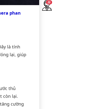
19
era phan
ây là tính
ng lại, giúp
bước thủ
 còn lại.
 tăng cường