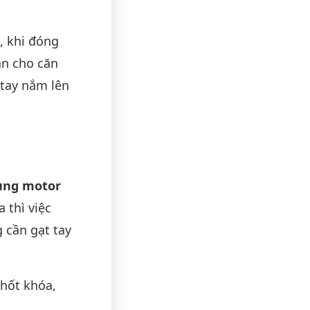
, khi đóng
àn cho căn
 tay nắm lên
ụng motor
 thì việc
cần gạt tay
chốt khóa,