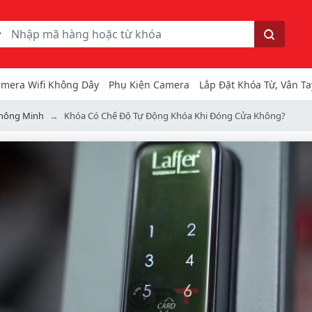
ếm
Tìm kiếm
mera Wifi Không Dây
Phụ Kiện Camera
Lắp Đặt Khóa Từ, Vân Ta
hông Minh
Khóa Có Chế Độ Tự Động Khóa Khi Đóng Cửa Không?