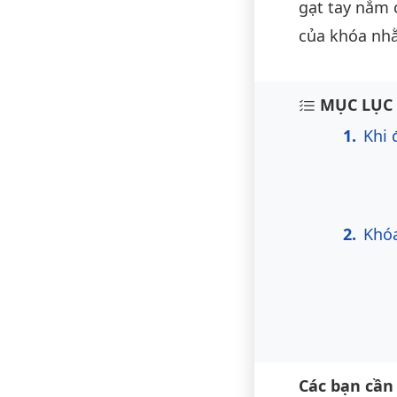
gạt tay nắm 
của khóa nh
Nội du
MỤC LỤC 
Khi 
Khóa
Các bạn cần