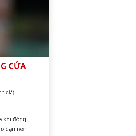
NG CỬA
nh giá)
a khi đóng
ảo bạn nên