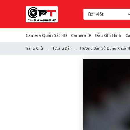
Chọn danh mục tìm ki
Từ khóa hoặc mã hàng
Camera Quán Sát HD
Camera IP
Đầu Ghi Hình
Ca
Trang Chủ
Hướng Dẫn
Hướng Dẫn Sử Dụng Khóa T