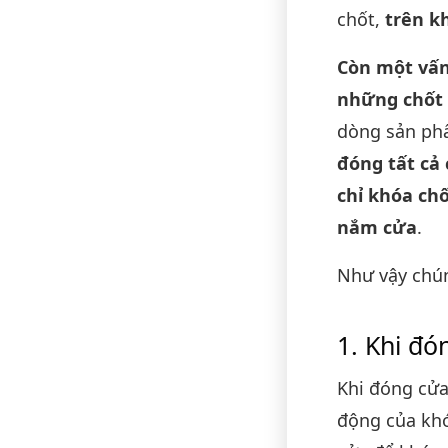
chốt,
trên k
Còn một vấn
những chốt
dòng sản ph
đóng tất cả 
chỉ khóa ch
nắm cửa
.
Như vậy chún
Khi đó
Khi đóng cửa
động của khó