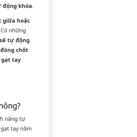
tự động khóa
.
t giữa hoặc
. Có những
sẽ tự động
 đóng chốt
n
gạt tay
không?
nh năng tự
 gạt tay nắm