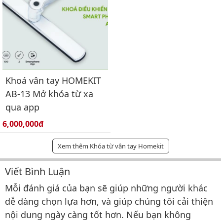
Khoá vân tay HOMEKIT
AB-13 Mở khóa từ xa
qua app
Giá bán:
6,000,000đ
Xem thêm Khóa từ vân tay Homekit
Viết Bình Luận
Bình luận & Đánh giá
Mỗi đánh giá của bạn sẽ giúp những người khác
dễ dàng chọn lựa hơn, và giúp chúng tôi cải thiện
nội dung ngày càng tốt hơn. Nếu bạn không