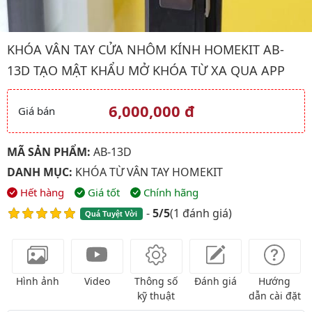
Hình ảnh đại diện của sản phẩm Khóa vân tay cửa nhôm kính H
KHÓA VÂN TAY CỬA NHÔM KÍNH HOMEKIT AB-
13D TẠO MẬT KHẨU MỞ KHÓA TỪ XA QUA APP
6,000,000 đ
Giá bán
Giá và khuyến mãi
MÃ SẢN PHẨM:
AB-13D
DANH MỤC:
KHÓA TỪ VÂN TAY HOMEKIT
Hết hàng
Giá tốt
Chính hãng
-
5/5
(
1 đánh giá
)
Quá Tuyệt Vời
Hình ảnh
Video
Thông số
Đánh giá
Hướng
kỹ thuật
dẫn cài đặt