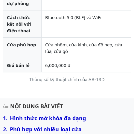
dự phòng
Cách thức
Bluetooth 5.0 (BLE) và WiFi
kết nối với
điện thoại
Cửa phù hợp
Cửa nhôm, cửa kính, cửa đố hẹp, cửa
lùa, cửa gỗ
Giá bán lẻ
6,000,000 đ
Thông số kỹ thuật chính của AB-13D
Mô tả chi tiết sản phẩm
NỘI DUNG BÀI VIẾT
Hình thức mở khóa đa dạng
Phù hợp với nhiều loại cửa