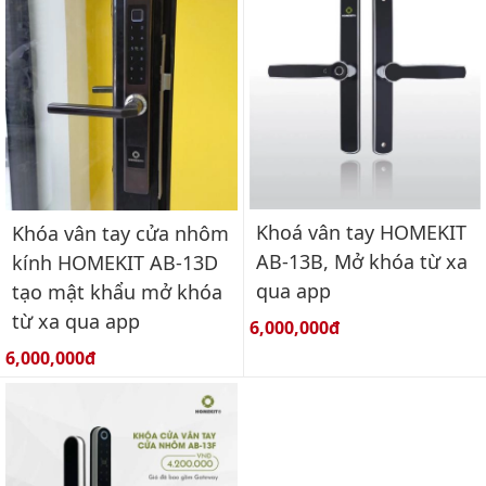
Khoá vân tay HOMEKIT
Khóa vân tay cửa nhôm
AB-13B, Mở khóa từ xa
kính HOMEKIT AB-13D
qua app
tạo mật khẩu mở khóa
từ xa qua app
Giá bán:
6,000,000đ
Giá bán:
6,000,000đ