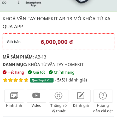
Hình ảnh đại diện của sản phẩm Khoá vân tay HOMEKIT AB-13 M
KHOÁ VÂN TAY HOMEKIT AB-13 MỞ KHÓA TỪ XA
QUA APP
6,000,000 đ
Giá bán
Giá và khuyến mãi
MÃ SẢN PHẨM:
AB-13
DANH MỤC:
KHÓA TỪ VÂN TAY HOMEKIT
Hết hàng
Giá tốt
Chính hãng
-
5/5
(
1 đánh giá
)
Quá Tuyệt Vời
Hình ảnh
Video
Thông số
Đánh giá
Hướng
kỹ thuật
dẫn cài đặt