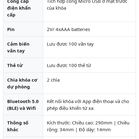
Cổng cấp
Tích hợp cổng Micro USB ở mặt trước
điện khẩn
của khóa
cấp
Pin
2V/ 4xAAA batteries
Cảm biến
Lưu được 100 vân tay
vân tay
Thẻ từ
Lưu được 100 thẻ từ
Chìa khóa cơ
2 chìa
dự phòng
Bluetooth 5.0
Kết nối khóa với App điện thoại và cho
(BLE) và Wifi
phép điều khiển từ xa
Thông số
Kích thước: Chiều cao: 290mm | Chiều
khác
rộng: 34mm | Độ dày: 14mm