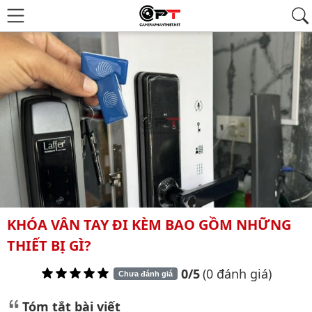
KHÓA VÂN TAY ĐI KÈM BAO GỒM NHỮNG
THIẾT BỊ GÌ?
0/5
(0 đánh giá)
Chưa đánh giá
Tóm tắt bài viết