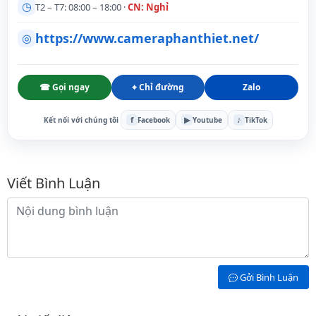
◷
T2 – T7: 08:00 – 18:00 ·
CN: Nghỉ
https://www.cameraphanthiet.net/
◎
☎ Gọi ngay
⌖ Chỉ đường
Zalo
f
▶
♪
Kết nối với chúng tôi
Facebook
Youtube
TikTok
Bình luận
Viết Bình Luận
Nội dung bình luận
Gởi Bình Luận