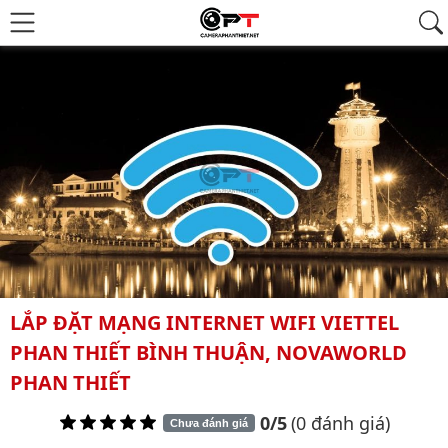
LẮP ĐẶT MẠNG INTERNET WIFI VIETTEL
PHAN THIẾT BÌNH THUẬN, NOVAWORLD
PHAN THIẾT
0/5
(0 đánh giá)
Chưa đánh giá