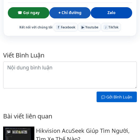
☎ Gọi ngay
⌖ Chỉ đường
Zalo
f
▶
♪
Kết nối với chúng tôi
Facebook
Youtube
TikTok
Bình luận
Viết Bình Luận
Nội dung bình luận
Gởi Bình Luận
Bài viết liên quan
Hikvision AcuSeek Giúp Tìm Người,
Tìm Xe Thế Nào?