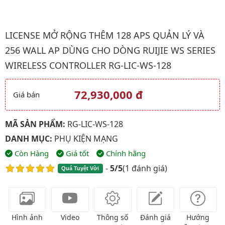
Hình ảnh đại diện của sản phẩm License mở rộng thêm 128 Aps q
LICENSE MỞ RỘNG THÊM 128 APS QUẢN LÝ VÀ
256 WALL AP DÙNG CHO DÒNG RUIJIE WS SERIES
WIRELESS CONTROLLER RG-LIC-WS-128
72,930,000 đ
Giá bán
Giá và khuyến mãi
MÃ SẢN PHẨM:
RG-LIC-WS-128
DANH MỤC:
PHỤ KIỆN MẠNG
Còn Hàng
Giá tốt
Chính hãng
-
5/5
(
1 đánh giá
)
Quá Tuyệt Vời
Hình ảnh
Video
Thông số
Đánh giá
Hướng