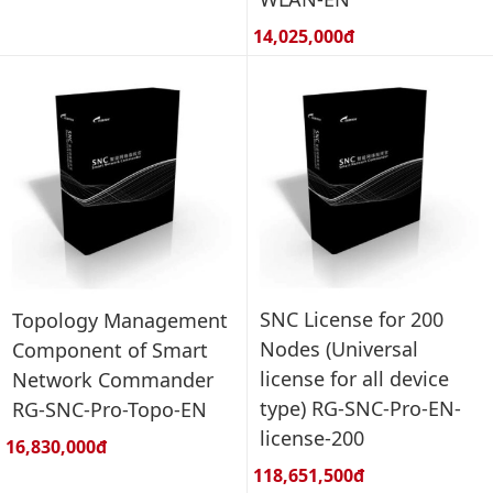
Giá bán:
14,025,000đ
SNC License for 200
Topology Management
Nodes (Universal
Component of Smart
license for all device
Network Commander
type) RG-SNC-Pro-EN-
RG-SNC-Pro-Topo-EN
license-200
Giá bán:
16,830,000đ
Giá bán:
118,651,500đ