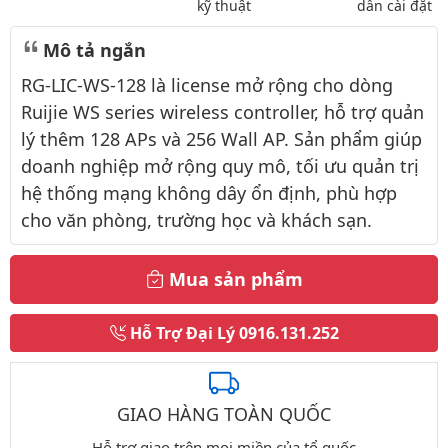
kỹ thuật
dẫn cài đặt
Mô tả ngắn
RG-LIC-WS-128 là license mở rộng cho dòng
Ruijie WS series wireless controller, hỗ trợ quản
lý thêm 128 APs và 256 Wall AP. Sản phẩm giúp
doanh nghiệp mở rộng quy mô, tối ưu quản trị
hệ thống mạng không dây ổn định, phù hợp
cho văn phòng, trường học và khách sạn.
Mua sản phẩm
Hỗ Trợ Đại Lý
0916.131.252
GIAO HÀNG TOÀN QUỐC
Hỗ trợ giao trên mọi miền của tổ quốc