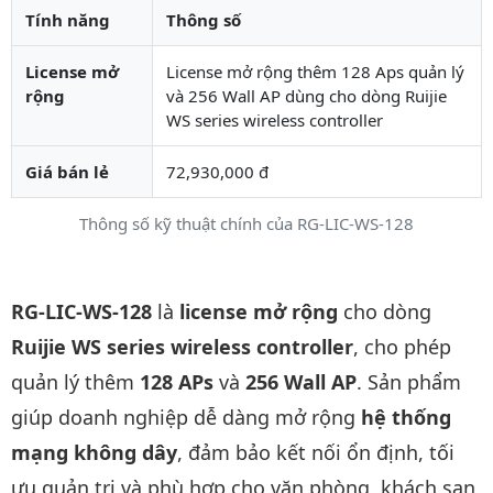
Tính năng
Thông số
License mở
License mở rộng thêm 128 Aps quản lý
rộng
và 256 Wall AP dùng cho dòng Ruijie
WS series wireless controller
Giá bán lẻ
72,930,000 đ
Thông số kỹ thuật chính của RG-LIC-WS-128
Mô tả chi tiết sản phẩm
RG-LIC-WS-128
là
license mở rộng
cho dòng
Ruijie WS series wireless controller
, cho phép
quản lý thêm
128 APs
và
256 Wall AP
. Sản phẩm
giúp doanh nghiệp dễ dàng mở rộng
hệ thống
mạng không dây
, đảm bảo kết nối ổn định, tối
ưu quản trị và phù hợp cho văn phòng, khách sạn,