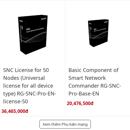
SNC License for 50
Basic Component of
Nodes (Universal
Smart Network
license for all device
Commander RG-SNC-
type) RG-SNC-Pro-EN-
Pro-Base-EN
license-50
Giá bán:
20,476,500đ
Giá bán:
36,465,000đ
Xem thêm Phụ kiện mạng