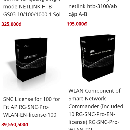
netlink htb-3100/ab
mode NETLINK HTB-
cặp A-B
GS03 10/100/1000 1 Sợi
Giá bán:
Giá bán:
195,000đ
325,000đ
WLAN Component of
Smart Network
SNC License for 100 for
Commander (Included
Fit AP RG-SNC-Pro-
10 RG-SNC-Pro-EN-
WLAN-EN-license-100
license) RG-SNC-Pro-
Giá bán:
39,550,500đ
WLAN-EN