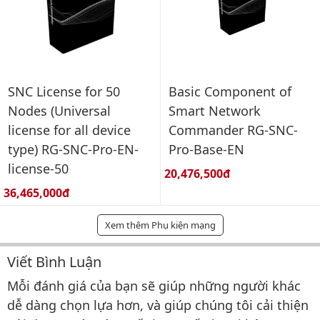
SNC License for 50
Basic Component of
Nodes (Universal
Smart Network
license for all device
Commander RG-SNC-
type) RG-SNC-Pro-EN-
Pro-Base-EN
license-50
Giá bán:
20,476,500đ
Giá bán:
36,465,000đ
Xem thêm Phụ kiện mạng
Viết Bình Luận
Bình luận & Đánh giá
Mỗi đánh giá của bạn sẽ giúp những người khác
dễ dàng chọn lựa hơn, và giúp chúng tôi cải thiện