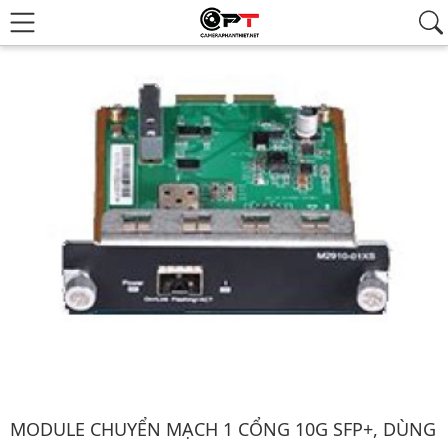
Hình ảnh đại diện của sản phẩm Module chuyển mạch 1 cổng 
MODULE CHUYỂN MẠCH 1 CỔNG 10G SFP+, DÙNG