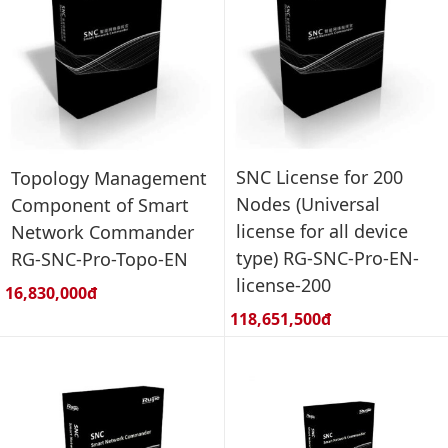
SNC License for 200
Topology Management
Nodes (Universal
Component of Smart
license for all device
Network Commander
type) RG-SNC-Pro-EN-
RG-SNC-Pro-Topo-EN
license-200
Giá bán:
16,830,000đ
Giá bán:
118,651,500đ