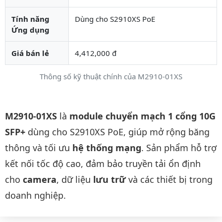
Tính năng
Dùng cho S2910XS PoE
Ứng dụng
Giá bán lẻ
4,412,000 đ
Thông số kỹ thuật chính của M2910-01XS
Mô tả chi tiết sản phẩm
M2910-01XS
là
module chuyển mạch 1 cổng 10G
SFP+
dùng cho S2910XS PoE, giúp mở rộng băng
thông và tối ưu
hệ thống mạng
. Sản phẩm hỗ trợ
kết nối tốc độ cao, đảm bảo truyền tải ổn định
cho
camera
, dữ liệu
lưu trữ
và các thiết bị trong
doanh nghiệp.