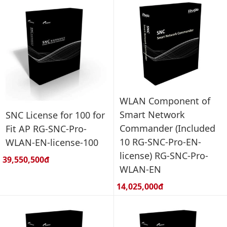
WLAN Component of
Smart Network
SNC License for 100 for
Commander (Included
Fit AP RG-SNC-Pro-
10 RG-SNC-Pro-EN-
WLAN-EN-license-100
license) RG-SNC-Pro-
Giá bán:
39,550,500đ
WLAN-EN
Giá bán:
14,025,000đ