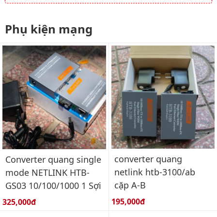
Phụ kiện mạng
converter quang
Converter quang single
netlink htb-3100/ab
mode NETLINK HTB-
cặp A-B
GS03 10/100/1000 1 Sợi
Giá bán:
Giá bán:
195,000đ
325,000đ