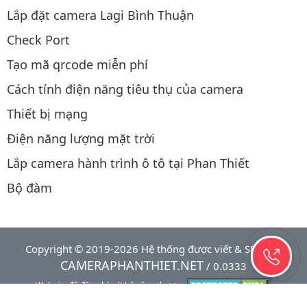
Lắp đặt camera Lagi Bình Thuận
Check Port
Tạo mã qrcode miễn phí
Cách tính điện năng tiêu thụ của camera
Thiết bị mạng
Điện năng lượng mặt trời
Lắp camera hành trình ô tô tại Phan Thiết
Bộ đàm
Copyright © 2019-2026 Hệ thống được viết & SEO bởi
CAMERAPHANTHIET.NET
/ 0.0333
Website đã đăng ký với bộ công thương
Thao tác mua hàng