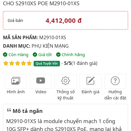
CHO S2910XS POE M2910-01XS
4,412,000 đ
Giá bán
Giá và khuyến mãi
MÃ SẢN PHẨM:
M2910-01XS
DANH MỤC:
PHỤ KIỆN MẠNG
Còn Hàng
Giá tốt
Chính hãng
-
5/5
(
1 đánh giá
)
Quá Tuyệt Vời
Hình ảnh
Video
Thông số
Đánh giá
Hướng
kỹ thuật
dẫn cài đặt
Mô tả ngắn
M2910-01XS là module chuyển mạch 1 cổng
10G SFP+ dành cho S2910XS PoE, mang lại khả