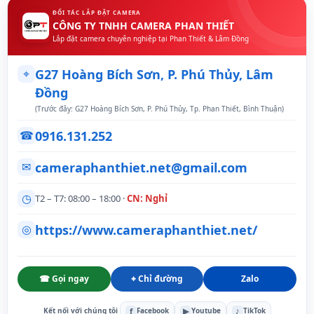
ĐỐI TÁC LẮP ĐẶT CAMERA
CÔNG TY TNHH CAMERA PHAN THIẾT
Lắp đặt camera chuyên nghiệp tại Phan Thiết & Lâm Đồng
⌖
G27 Hoàng Bích Sơn, P. Phú Thủy, Lâm
Đồng
(Trước đây: G27 Hoàng Bích Sơn, P. Phú Thủy, Tp. Phan Thiết, Bình Thuận)
0916.131.252
☎
cameraphanthiet.net@gmail.com
✉
◷
T2 – T7: 08:00 – 18:00 ·
CN: Nghỉ
https://www.cameraphanthiet.net/
◎
☎ Gọi ngay
⌖ Chỉ đường
Zalo
f
▶
♪
Kết nối với chúng tôi
Facebook
Youtube
TikTok