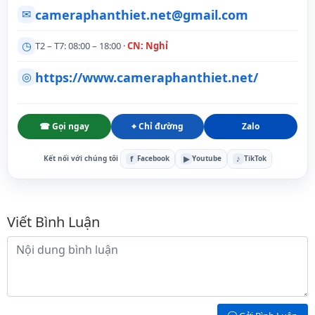
cameraphanthiet.net@gmail.com
✉
◷
T2 – T7: 08:00 – 18:00 ·
CN: Nghỉ
https://www.cameraphanthiet.net/
◎
☎ Gọi ngay
⌖ Chỉ đường
Zalo
f
▶
♪
Kết nối với chúng tôi
Facebook
Youtube
TikTok
Bình luận
Viết Bình Luận
Nội dung bình luận