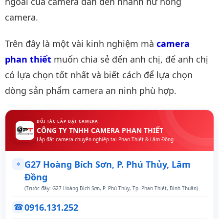
ngoài của camera dẫn đến nhanh hư hỏng
camera.
Trên đây là một vài kinh nghiệm mà
camera 
phan thiết
muốn chia sẻ đến anh chị, để anh chị
có lựa chọn tốt nhất và biết cách để lựa chọn
dòng sản phẩm camera an ninh phù hợp.
ĐỐI TÁC LẮP ĐẶT CAMERA
CÔNG TY TNHH CAMERA PHAN THIẾT
Lắp đặt camera chuyên nghiệp tại Phan Thiết & Lâm Đồng
⌖
G27 Hoàng Bích Sơn, P. Phú Thủy, Lâm
Đồng
(Trước đây: G27 Hoàng Bích Sơn, P. Phú Thủy, Tp. Phan Thiết, Bình Thuận)
0916.131.252
☎