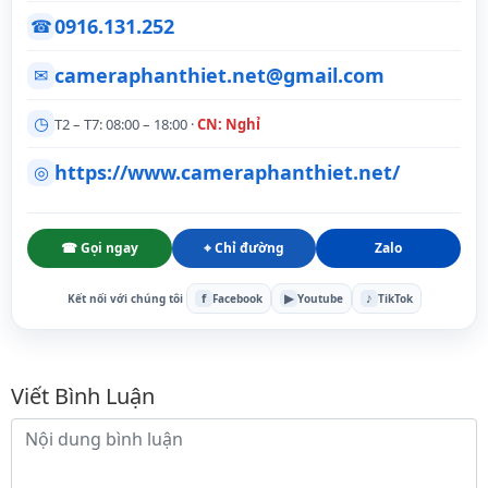
0916.131.252
☎
cameraphanthiet.net@gmail.com
✉
◷
T2 – T7: 08:00 – 18:00 ·
CN: Nghỉ
https://www.cameraphanthiet.net/
◎
☎ Gọi ngay
⌖ Chỉ đường
Zalo
f
▶
♪
Kết nối với chúng tôi
Facebook
Youtube
TikTok
Bình luận
Viết Bình Luận
Nội dung bình luận