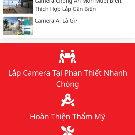
Camera Chống Ăn Mòn Muối Biển,
Thích Hợp Lắp Gần Biển
Camera Ai Là Gì?
Lý do chọn chúng tôi
Lắp Camera Tại Phan Thiết Nhanh
Chóng
Hoàn Thiện Thẩm Mỹ