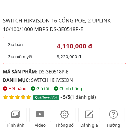
Hình ảnh đại diện của sản phẩm Switch Hikvision 16 cổng POE,
SWITCH HIKVISION 16 CỔNG POE, 2 UPLINK
10/100/1000 MBPS DS-3E0518P-E
Giá bán
4,110,000 đ
Giá và khuyến mãi
Giá niêm yết
8,220,000 đ
MÃ SẢN PHẨM:
DS-3E0518P-E
DANH MỤC:
SWITCH HIKVISION
Hết hàng
Giá tốt
Chính hãng
-
5/5
(
1 đánh giá
)
Quá Tuyệt Vời
Hình ảnh
Video
Thông số
Đánh giá
Hướng