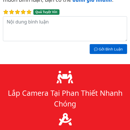
Quá Tuyệt Vời
Nội dung bình luận
Gởi Bình Luận
Lý do chọn chúng tôi
Lắp Camera Tại Phan Thiết Nhanh
Chóng