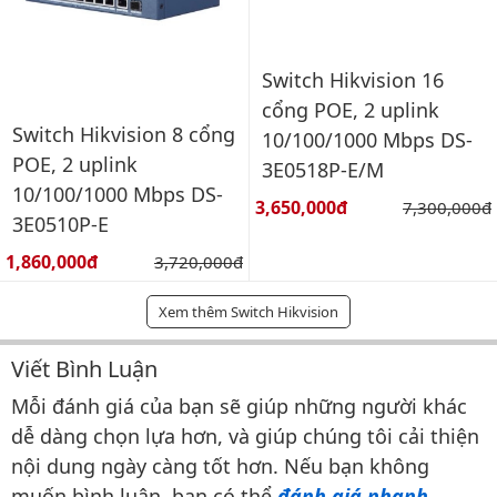
Switch Hikvision 16
cổng POE, 2 uplink
Switch Hikvision 8 cổng
10/100/1000 Mbps DS-
POE, 2 uplink
3E0518P-E/M
10/100/1000 Mbps DS-
Giá bán:
3,650,000đ
Giá gốc:
7,300,000đ
3E0510P-E
Giá bán:
1,860,000đ
Giá gốc:
3,720,000đ
Xem thêm Switch Hikvision
Viết Bình Luận
Bình luận & Đánh giá
Mỗi đánh giá của bạn sẽ giúp những người khác
dễ dàng chọn lựa hơn, và giúp chúng tôi cải thiện
nội dung ngày càng tốt hơn. Nếu bạn không
muốn bình luận, bạn có thể
đánh giá nhanh
.