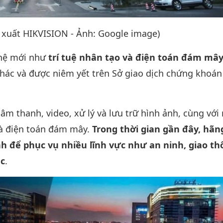
 xuất HIKVISION - Ảnh: Google image)
ghệ mới như
trí tuệ nhân tạo và điện toán đám mâ
khác và được niêm yết trên Sở giao dịch chứng khoá
âm thanh, video, xử lý và lưu trữ hình ảnh, cùng vớ
 và điện toán đám mây.
Trong thời gian gần đây, hãn
h để phục vụ nhiều lĩnh vực như an ninh, giao th
ác
.