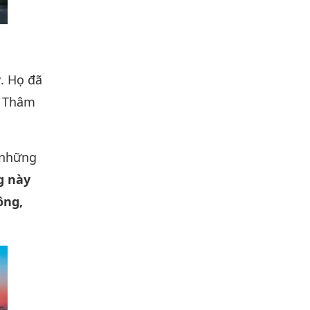
y
. Họ đã
n Thâm
i những
g này
ông,