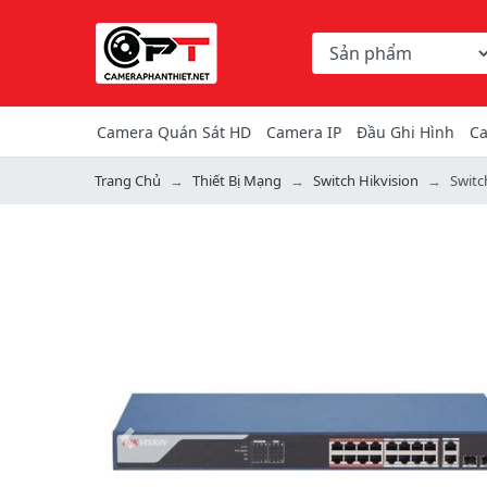
Chọn danh mục tìm ki
Từ khóa hoặc mã hàng
Camera Quán Sát HD
Camera IP
Đầu Ghi Hình
Ca
Trang Chủ
Thiết Bị Mạng
Switch Hikvision
Switc
Previous