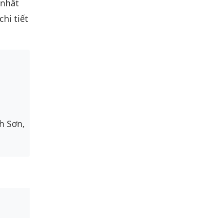
 nhất
hi tiết
h Sơn,