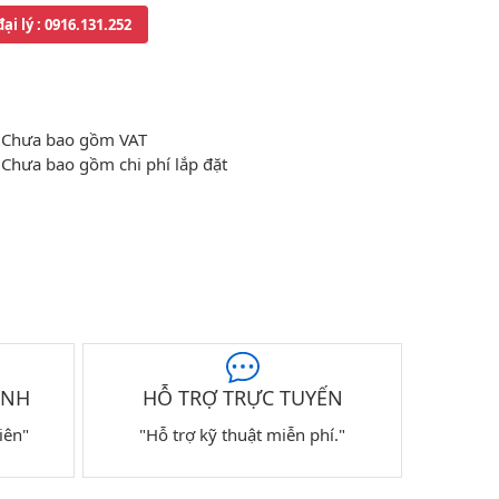
đại lý
: 0916.131.252
Chưa bao gồm VAT
Chưa bao gồm chi phí lắp đặt
ÀNH
HỖ TRỢ TRỰC TUYẾN
iên"
"Hỗ trợ kỹ thuật miễn phí."