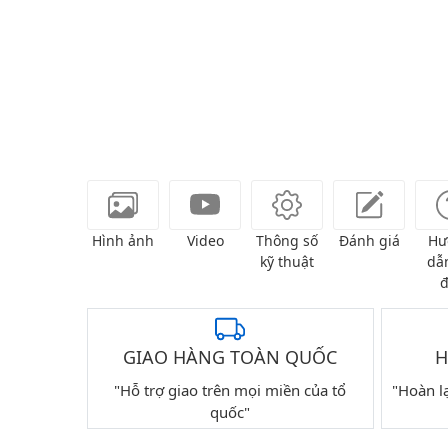
Hình ảnh
Video
Thông số
Đánh giá
Hư
kỹ thuật
dẫn
đ
GIAO HÀNG TOÀN QUỐC
H
"Hỗ trợ giao trên mọi miền của tổ
"Hoàn l
quốc"