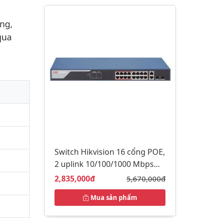
ng,
qua
Switch Hikvision 16 cổng POE,
2 uplink 10/100/1000 Mbps
DS-3E1318P-EI/M
Giá bán:
2,835,000đ
Giá gốc:
5,670,000đ
Mua sản phẩm