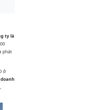
g ty là
000
à phát
D ở
 doanh
,