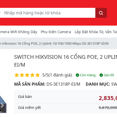
ếm
Tìm kiếm
mera Wifi Không Dây
Phụ Kiện Camera
Lắp Đặt Khóa Từ, Vân Ta
h Hikvision 16 Cổng POE, 2 Uplink 10/100/1000 Mbps DS-3E1318P-EI/M
SWITCH HIKVISION 16 CỔNG POE, 2 UPLIN
EI/M
Điểm đánh giá
5/5
(
1 đánh giá
)
Còn Hàng
Giá tốt
MÃ SẢN PHẨM:
DS-3E1318P-EI/M
DANH MỤC:
SW
Giá bán
2,835,
Giá niêm yết
5,670,000
Next