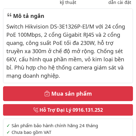
kỹ thuật
dẫn cài đặt
Mô tả ngắn
Switch Hikvision DS-3E1326P-EI/M với 24 cổng
PoE 100Mbps, 2 cổng Gigabit RJ45 và 2 cổng
quang, công suất PoE tối đa 230W, hỗ trợ
truyền xa 300m ở chế độ mở rộng. Chống sét
6KV, cấu hình qua phần mềm, vỏ kim loại bền
bỉ. Phù hợp cho hệ thống camera giám sát và
mạng doanh nghiệp.
Mua sản phẩm
Hỗ Trợ Đại Lý
0916.131.252
Thông tin thêm
Sản phẩm bảo hành chính hãng 24 tháng
Chưa bao gồm VAT