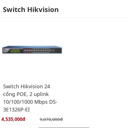
Switch Hikvision
Switch Hikvision 24
cổng POE, 2 uplink
10/100/1000 Mbps DS-
3E1326P-EI
Giá bán:
4,535,000đ
Giá gốc:
9,070,000đ