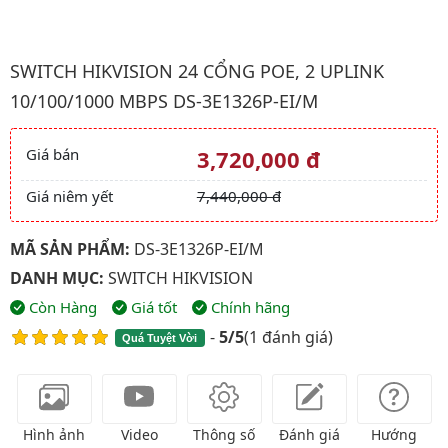
Hình ảnh đại diện của sản phẩm Switch Hikvision 24 cổng POE
SWITCH HIKVISION 24 CỔNG POE, 2 UPLINK
10/100/1000 MBPS DS-3E1326P-EI/M
Giá bán
3,720,000 đ
Giá và khuyến mãi
Giá niêm yết
7,440,000 đ
MÃ SẢN PHẨM:
DS-3E1326P-EI/M
DANH MỤC:
SWITCH HIKVISION
Còn Hàng
Giá tốt
Chính hãng
-
5/5
(
1 đánh giá
)
Quá Tuyệt Vời
Hình ảnh
Video
Thông số
Đánh giá
Hướng