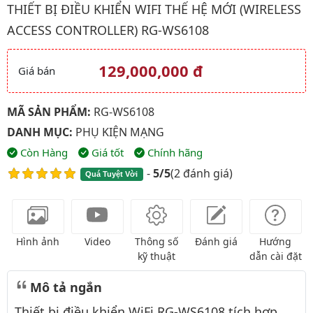
THIẾT BỊ ĐIỀU KHIỂN WIFI THẾ HỆ MỚI (WIRELESS
ACCESS CONTROLLER) RG-WS6108
129,000,000 đ
Giá bán
Giá và khuyến mãi
MÃ SẢN PHẨM:
RG-WS6108
DANH MỤC:
PHỤ KIỆN MẠNG
Còn Hàng
Giá tốt
Chính hãng
-
5/5
(
2 đánh giá
)
Quá Tuyệt Vời
Hình ảnh
Video
Thông số
Đánh giá
Hướng
kỹ thuật
dẫn cài đặt
Mô tả ngắn
Thiết bị điều khiển WiFi RG-WS6108 tích hợp