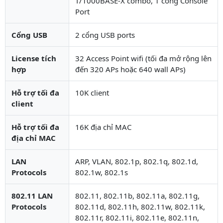
T/1000BASE-X combo, 1 cổng Console
Port
Cổng USB
2 cổng USB ports
License tích
32 Access Point wifi (tối đa mở rộng lên
hợp
đến 320 APs hoặc 640 wall APs)
Hỗ trợ tối đa
10K client
client
Hỗ trợ tối đa
16K địa chỉ MAC
địa chỉ MAC
LAN
ARP, VLAN, 802.1p, 802.1q, 802.1d,
Protocols
802.1w, 802.1s
802.11 LAN
802.11, 802.11b, 802.11a, 802.11g,
Protocols
802.11d, 802.11h, 802.11w, 802.11k,
802.11r, 802.11i, 802.11e, 802.11n,