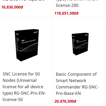
license-200
Giá bán:
16,830,000đ
Giá bán:
118,651,500đ
SNC License for 50
Basic Component of
Nodes (Universal
Smart Network
license for all device
Commander RG-SNC-
type) RG-SNC-Pro-EN-
Pro-Base-EN
license-50
Giá bán:
20,476,500đ