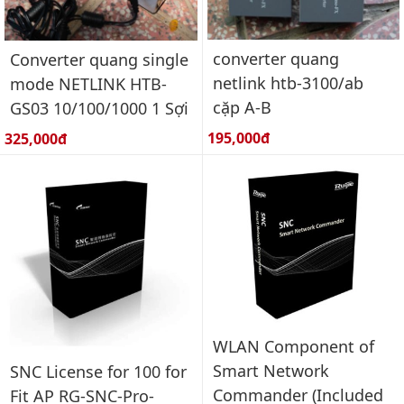
converter quang
Converter quang single
netlink htb-3100/ab
mode NETLINK HTB-
cặp A-B
GS03 10/100/1000 1 Sợi
Giá bán:
Giá bán:
195,000đ
325,000đ
WLAN Component of
Smart Network
SNC License for 100 for
Commander (Included
Fit AP RG-SNC-Pro-