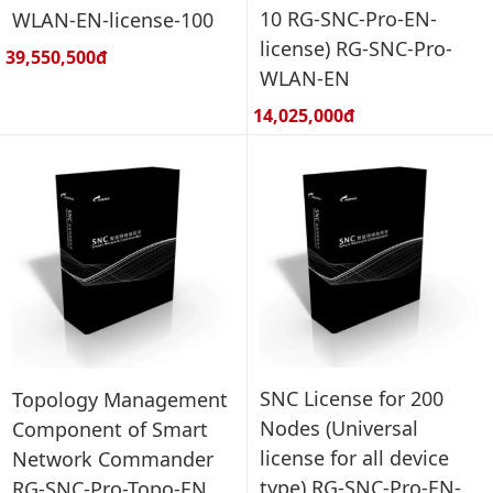
10 RG-SNC-Pro-EN-
WLAN-EN-license-100
license) RG-SNC-Pro-
Giá bán:
39,550,500đ
WLAN-EN
Giá bán:
14,025,000đ
SNC License for 200
Topology Management
Nodes (Universal
Component of Smart
license for all device
Network Commander
type) RG-SNC-Pro-EN-
RG-SNC-Pro-Topo-EN