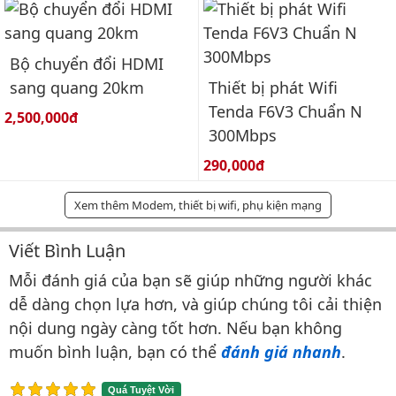
Bộ chuyển đổi HDMI
sang quang 20km
Thiết bị phát Wifi
Tenda F6V3 Chuẩn N
Giá bán:
2,500,000đ
300Mbps
Giá bán:
290,000đ
Xem thêm Modem, thiết bị wifi, phụ kiện mạng
Viết Bình Luận
Bình luận & Đánh giá
Mỗi đánh giá của bạn sẽ giúp những người khác
dễ dàng chọn lựa hơn, và giúp chúng tôi cải thiện
nội dung ngày càng tốt hơn. Nếu bạn không
muốn bình luận, bạn có thể
đánh giá nhanh
.
Quá Tuyệt Vời