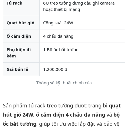
Tủ rack
6U treo tường đựng đầu ghi camera
hoặc thiết bị mạng
Quạt hút gió
Công suất 24W
Ổ cắm điện
4 chấu đa năng
Phụ kiện đi
1 Bộ ốc bắt tường
kèm
Giá bán lẻ
1,200,000 đ
Thông số kỹ thuật chính của
Mô tả chi tiết sản phẩm
Sản phẩm tủ rack treo tường được trang bị
quạt
hút gió 24W
,
ổ cắm điện 4 chấu đa năng
và
bộ
ốc bắt tường
, giúp tối ưu việc lắp đặt và bảo vệ