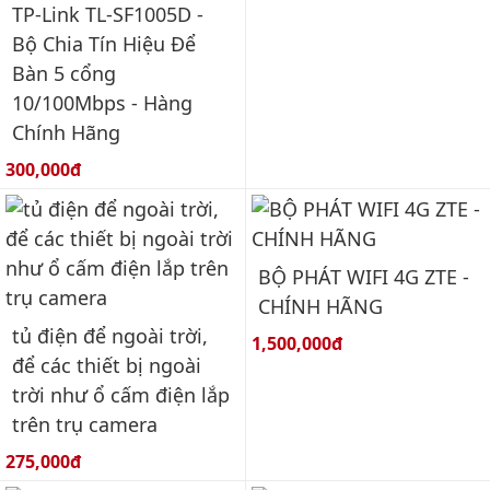
TP-Link TL-SF1005D -
Bộ Chia Tín Hiệu Để
Bàn 5 cổng
10/100Mbps - Hàng
Chính Hãng
Giá bán:
300,000đ
BỘ PHÁT WIFI 4G ZTE -
CHÍNH HÃNG
tủ điện để ngoài trời,
Giá bán:
1,500,000đ
để các thiết bị ngoài
trời như ổ cấm điện lắp
trên trụ camera
Giá bán:
275,000đ