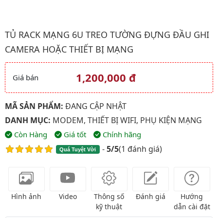
Hình ảnh đại diện của sản phẩm Tủ rack mạng 6U treo tường đựn
TỦ RACK MẠNG 6U TREO TƯỜNG ĐỰNG ĐẦU GHI
CAMERA HOẶC THIẾT BỊ MẠNG
1,200,000 đ
Giá bán
Giá và khuyến mãi
MÃ SẢN PHẨM:
ĐANG CẬP NHẬT
DANH MỤC:
MODEM, THIẾT BỊ WIFI, PHỤ KIỆN MẠNG
Còn Hàng
Giá tốt
Chính hãng
-
5/5
(
1 đánh giá
)
Quá Tuyệt Vời
Hình ảnh
Video
Thông số
Đánh giá
Hướng
kỹ thuật
dẫn cài đặt