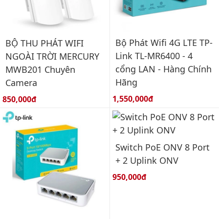
Bộ Phát Wifi 4G LTE TP-
BỘ THU PHÁT WIFI
Link TL-MR6400 - 4
NGOÀI TRỜI MERCURY
cổng LAN - Hàng Chính
MWB201 Chuyên
Hãng
Camera
Giá bán:
Giá bán:
1,550,000đ
850,000đ
Switch PoE ONV 8 Port
+ 2 Uplink ONV
Giá bán:
950,000đ