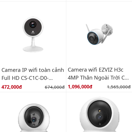
Camera wifi EZVIZ H3c
Camera IP wifi toàn cảnh
4MP Thân Ngoài Trời CS-
Full HD CS-C1C-D0-
H3c-R100-1J4WKFL
1D1WFR(C1C 720P) 1Mp
Giá bán:
Giá bán:
1,096,000đ
Giá gốc:
472,000đ
Giá gốc:
1,565,000đ
674,000đ
1/4" HD Progressive Scan
CMOS