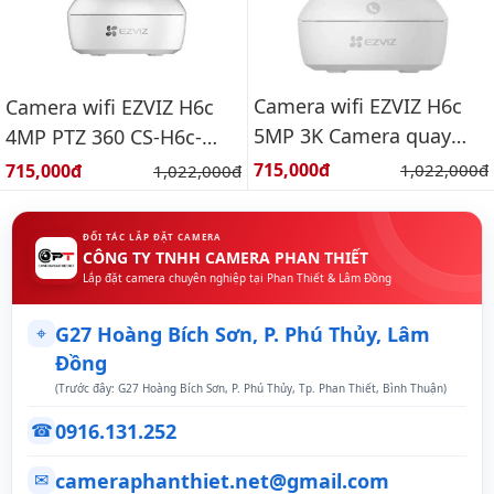
Camera wifi EZVIZ H6c
Camera wifi EZVIZ H6c
5MP 3K Camera quay
4MP PTZ 360 CS-H6c-
quét wifi 5MP thông
R105-1J4WF
Giá bán:
Giá bán:
715,000đ
Giá gốc:
715,000đ
Giá gốc:
1,022,000đ
1,022,000đ
minh
ĐỐI TÁC LẮP ĐẶT CAMERA
CÔNG TY TNHH CAMERA PHAN THIẾT
Lắp đặt camera chuyên nghiệp tại Phan Thiết & Lâm Đồng
⌖
G27 Hoàng Bích Sơn, P. Phú Thủy, Lâm
Đồng
(Trước đây: G27 Hoàng Bích Sơn, P. Phú Thủy, Tp. Phan Thiết, Bình Thuận)
0916.131.252
☎
cameraphanthiet.net@gmail.com
✉