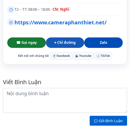
◷
T2 – T7: 08:00 – 18:00 ·
CN: Nghỉ
https://www.cameraphanthiet.net/
◎
☎ Gọi ngay
⌖ Chỉ đường
Zalo
f
▶
♪
Kết nối với chúng tôi
Facebook
Youtube
TikTok
Bình luận
Viết Bình Luận
Nội dung bình luận
Gởi Bình Luận