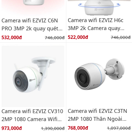
Camera wifi EZVIZ H6c
Camera wifi EZVIZ C6N
3MP 2k Camera quay
PRO 3MP 2k quay quét
quét wifi 3MP thông
wifi 3MP thông minh
Giá bán:
Giá bán:
522,000đ
Giá gốc:
532,000đ
Giá gốc:
746,000đ
746,000đ
minh
Camera wifi EZVIZ C3TN
Camera wifi EZVIZ CV310
2MP 1080 Thân Ngoài
2MP 1080 Camera Wifi
Trời CS-C3TN-A0-1H2WFL
ngoài trời 2 MegaPixel
Giá bán:
Giá bán:
768,000đ
Giá gốc:
973,000đ
Giá gốc:
1,097,000đ
1,390,000đ