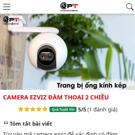
CAMERA EZVIZ ĐÀM THOẠI 2 CHIỀU
5/5
(1 đánh giá)
Quá Tuyệt Vời
Tóm tắt bài viết
Tùy vào mã camera ezviz để xác định có đàm