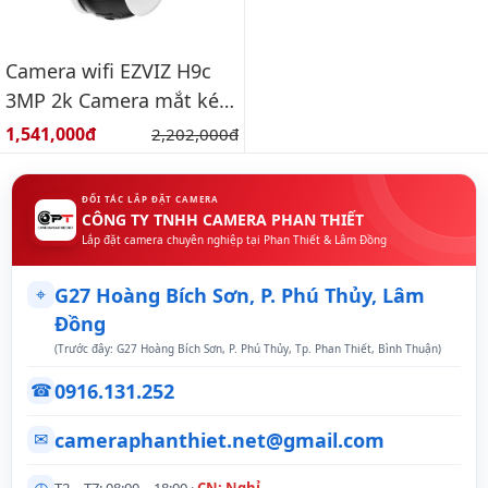
Camera wifi EZVIZ H9c
3MP 2k Camera mắt kép
thông minh ngoài trời
Giá bán:
1,541,000đ
Giá gốc:
2,202,000đ
ĐỐI TÁC LẮP ĐẶT CAMERA
CÔNG TY TNHH CAMERA PHAN THIẾT
Lắp đặt camera chuyên nghiệp tại Phan Thiết & Lâm Đồng
⌖
G27 Hoàng Bích Sơn, P. Phú Thủy, Lâm
Đồng
(Trước đây: G27 Hoàng Bích Sơn, P. Phú Thủy, Tp. Phan Thiết, Bình Thuận)
0916.131.252
☎
cameraphanthiet.net@gmail.com
✉
◷