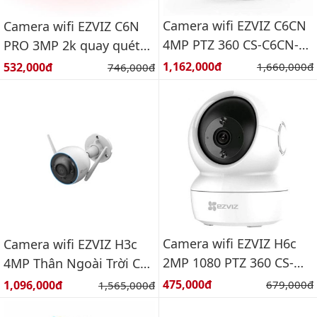
Camera wifi EZVIZ C6CN
Camera wifi EZVIZ C6N
4MP PTZ 360 CS-C6CN-
PRO 3MP 2k quay quét
R100-8B4WF
wifi 3MP thông minh
Giá bán:
Giá bán:
1,162,000đ
Giá gốc:
532,000đ
Giá gốc:
1,660,000đ
746,000đ
Camera wifi EZVIZ H6c
Camera wifi EZVIZ H3c
2MP 1080 PTZ 360 CS-
4MP Thân Ngoài Trời CS-
H6c-R101-1G2WF
H3c-R100-1J4WKFL
Giá bán:
Giá bán:
475,000đ
Giá gốc:
1,096,000đ
Giá gốc:
679,000đ
1,565,000đ