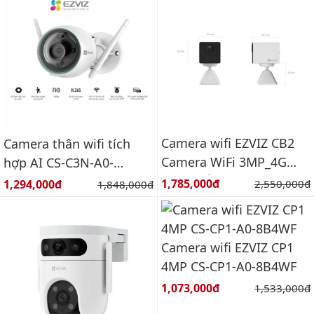
Camera wifi EZVIZ CB2
Camera thân wifi tích
Camera WiFi 3MP_4G
hợp AI CS-C3N-A0-
(màu trắng)
3H2WFRL(C3N 1080P) Độ
Giá bán:
Giá bán:
1,785,000đ
Giá gốc:
1,294,000đ
Giá gốc:
2,550,000đ
1,848,000đ
Phân giải Full HD
1920×1080
Camera wifi EZVIZ CP1
4MP CS-CP1-A0-8B4WF
Giá bán:
1,073,000đ
Giá gốc:
1,533,000đ