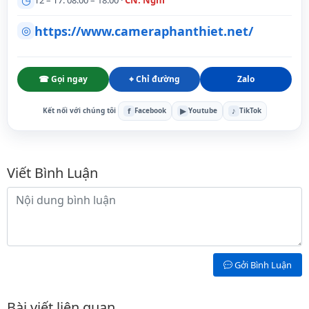
T2 – T7: 08:00 – 18:00 ·
CN: Nghỉ
https://www.cameraphanthiet.net/
◎
☎ Gọi ngay
⌖ Chỉ đường
Zalo
f
▶
♪
Kết nối với chúng tôi
Facebook
Youtube
TikTok
Bình luận
Viết Bình Luận
Nội dung bình luận
Gởi Bình Luận
Bài viết liên quan