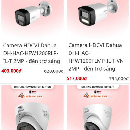
Camera HDCVI Dahua
Camera HDCVI Dahua
DH-HAC-
DH-HAC-HFW1200RLP-
HFW1200TLMP-IL-T-VN
IL-T 2MP - đèn trợ sáng
2MP - đèn trợ sáng
Giá bán:
403,000đ
Giá gốc:
620,000đ
Giá bán:
517,000đ
Giá gốc:
795,000đ