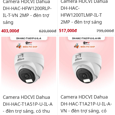
Camera HDCVI Dahua
Camera HDCVI Dahua
DH-HAC-
DH-HAC-HFW1200RLP-
HFW1200TLMP-IL-T
IL-T-VN 2MP - đèn trợ
2MP - đèn trợ sáng
sáng
Giá bán:
Giá bán:
517,000đ
Giá gốc:
403,000đ
Giá gốc:
795,000đ
620,000đ
Camera HDCVI Dahua
Camera HDCVI Dahua
DH-HAC-T1A21P-U-IL-A-
DH-HAC-T1A51P-U-IL-A
VN - đèn trợ sáng, có
- đèn trợ sáng, có thu