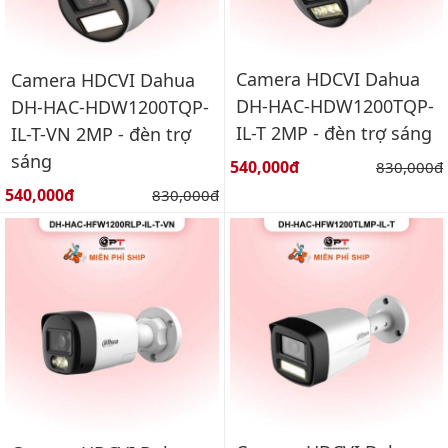
Camera HDCVI Dahua
Camera HDCVI Dahua
DH-HAC-HDW1200TQP-
DH-HAC-HDW1200TQP-
IL-T 2MP - đèn trợ sáng
IL-T-VN 2MP - đèn trợ
sáng
Giá bán:
540,000đ
Giá gốc:
830,000đ
Giá bán:
540,000đ
Giá gốc:
830,000đ