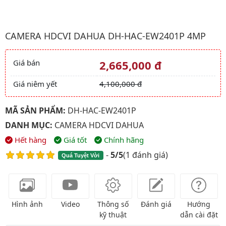
Hình ảnh đại diện của sản phẩm Camera HDCVI Dahua DH-HA
CAMERA HDCVI DAHUA DH-HAC-EW2401P 4MP
Giá bán
2,665,000 đ
Giá và khuyến mãi
Giá niêm yết
4,100,000 đ
MÃ SẢN PHẨM:
DH-HAC-EW2401P
DANH MỤC:
CAMERA HDCVI DAHUA
Hết hàng
Giá tốt
Chính hãng
-
5/5
(
1 đánh giá
)
Quá Tuyệt Vời
Hình ảnh
Video
Thông số
Đánh giá
Hướng
kỹ thuật
dẫn cài đặt