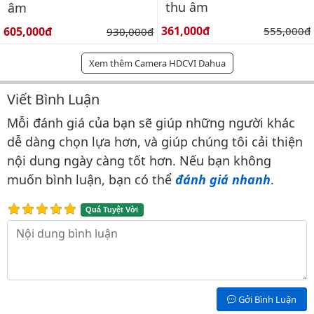
thu âm
âm
Giá bán:
Giá bán:
361,000đ
Giá gốc:
605,000đ
Giá gốc:
555,000đ
930,000đ
Xem thêm Camera HDCVI Dahua
Viết Bình Luận
Bình luận & Đánh giá
Mỗi đánh giá của bạn sẽ giúp những người khác
dễ dàng chọn lựa hơn, và giúp chúng tôi cải thiện
nội dung ngày càng tốt hơn. Nếu bạn không
muốn bình luận, bạn có thể
đánh giá nhanh
.
Quá Tuyệt Vời
Nội dung bình luận
Gởi Bình Luận