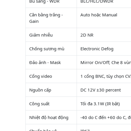
Bù sáng - WDR
BLC/HLC/DWDR
Cân bằng trắng -
Auto hoặc Manual
Gain
Giảm nhiễu
2D NR
Chống sương mù
Electronic Defog
Đảo ảnh - Mask
Mirror On/Off; Che 8 vù
Cổng video
1 cổng BNC, tùy chọn C
Nguồn cấp
DC 12V ±30 percent
Công suất
Tối đa 3.1W (IR bật)
Nhiệt độ hoạt động
-40 do C đến +60 do C, 