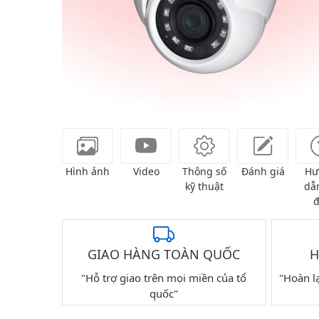
Hình ảnh
Video
Thông số
Đánh giá
Hư
kỹ thuật
dẫn
đ
GIAO HÀNG TOÀN QUỐC
H
"Hỗ trợ giao trên mọi miền của tổ
"Hoàn l
quốc"