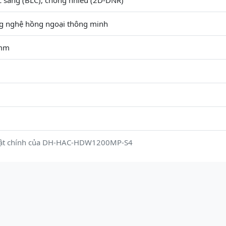
 sáng (BLC), chống nhiễu (2D-DNR)
g nghệ hồng ngoại thông minh
6mm
uật chính của DH-HAC-HDW1200MP-S4