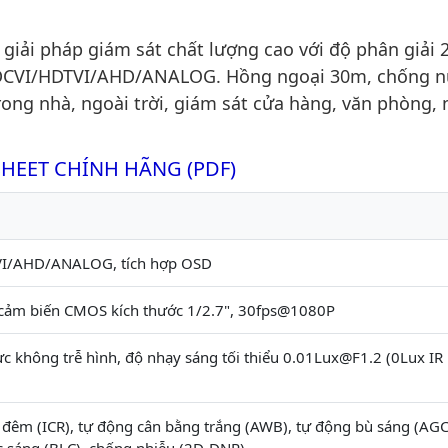
i pháp giám sát chất lượng cao với độ phân giải 
 HDCVI/HDTVI/AHD/ANALOG. Hồng ngoại 30m, chống 
trong nhà, ngoài trời, giám sát cửa hàng, văn phòng, 
SHEET CHÍNH HÃNG (PDF)
I/AHD/ANALOG, tích hợp OSD
cảm biến CMOS kích thước 1/2.7", 30fps@1080P
ực không trễ hình, độ nhạy sáng tối thiểu 0.01Lux@F1.2 (0Lux IR
đêm (ICR), tự động cân bằng trắng (AWB), tự động bù sáng (AGC