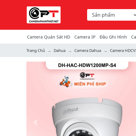
Chọn danh mục tìm ki
Từ khóa hoặc mã hàng
Camera Quán Sát HD
Camera IP
Đầu Ghi Hình
Ca
Trang Chủ
Dahua
Camera Dahua
Camera HDCV
Previous