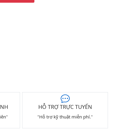
ÀNH
HỖ TRỢ TRỰC TUYẾN
iên"
"Hỗ trợ kỹ thuật miễn phí."