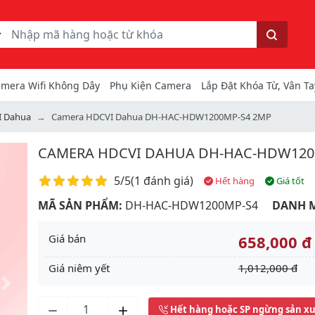
ếm
Tìm kiếm
mera Wifi Không Dây
Phụ Kiện Camera
Lắp Đặt Khóa Từ, Vân Ta
I Dahua
Camera HDCVI Dahua DH-HAC-HDW1200MP-S4 2MP
CAMERA HDCVI DAHUA DH-HAC-HDW120
Điểm đánh giá
5/5
(
1 đánh giá
)
Hết hàng
Giá tốt
MÃ SẢN PHẨM:
DH-HAC-HDW1200MP-S4
DANH 
Giá bán
658,000 đ
Giá niêm yết
1,012,000 đ
Next
Hết hàng hoặc SP ngừng sản x