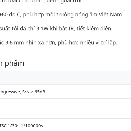
m loại chắc chắn, bền ngoài trời.
n +60 do C, phù hợp môi trường nóng ẩm Việt Nam.
ất tối đa chỉ 3.1W khi bật IR, tiết kiệm điện.
 3.6 mm nhìn xa hơn, phù hợp nhiều vị trí lắp.
ản phẩm
rogressive, S/N > 65dB
TSC 1/30s-1/100000s