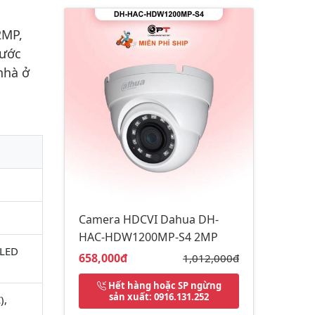
2MP,
nước
nhà ở
Camera HDCVI Dahua DH-
HAC-HDW1200MP-S4 2MP
 LED
Giá bán:
658,000đ
Giá gốc:
1,012,000đ
Hết hàng hoặc SP ngừng
sản xuất
: 0916.131.252
),