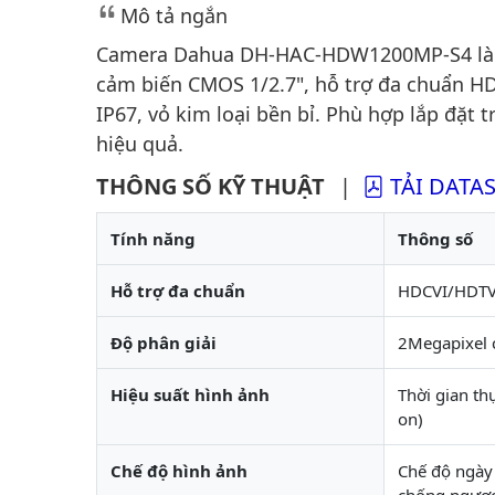
Mô tả ngắn
Camera Dahua DH-HAC-HDW1200MP-S4 là giả
cảm biến CMOS 1/2.7", hỗ trợ đa chuẩn
IP67, vỏ kim loại bền bỉ. Phù hợp lắp đặt 
hiệu quả.
THÔNG SỐ KỸ THUẬT
|
TẢI DATA
Tính năng
Thông số
Hỗ trợ đa chuẩn
HDCVI/HDTV
Độ phân giải
2Megapixel 
Hiệu suất hình ảnh
Thời gian th
on)
Chế độ hình ảnh
Chế độ ngày 