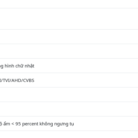
ng hình chữ nhật
VI/TVI/AHD/CVBS
độ ẩm < 95 percent không ngưng tụ