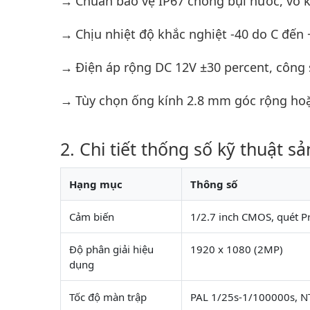
Chuẩn bảo vệ IP67 chống bụi nước, vỏ ki
Chịu nhiệt độ khắc nghiệt -40 do C đế
Điện áp rộng DC 12V ±30 percent, công su
Tùy chọn ống kính 2.8 mm góc rộng hoặc
Chi tiết thống số kỹ thuật s
Hạng mục
Thông số
Cảm biến
1/2.7 inch CMOS, quét P
Độ phân giải hiệu
1920 x 1080 (2MP)
dụng
Tốc độ màn trập
PAL 1/25s-1/100000s, N