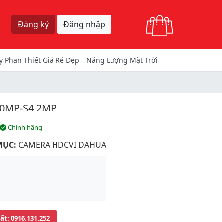
Giỏ hàng
Đăng ký
Đăng nhập
y Phan Thiết Giá Rẻ Đẹp
Năng Lượng Mặt Trời
0MP-S4 2MP
Chính hãng
MỤC:
CAMERA HDCVI DAHUA
uất
: 0916.131.252