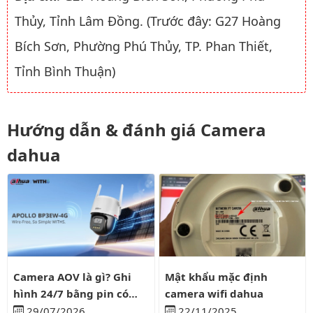
Thủy, Tỉnh Lâm Đồng. (Trước đây: G27 Hoàng
Bích Sơn, Phường Phú Thủy, TP. Phan Thiết,
Tỉnh Bình Thuận)
Hướng dẫn & đánh giá Camera
dahua
Camera AOV là gì? Ghi hình 24/7 bằng pin có liên tục?
Mật khẩu mặc định camera wifi
Camera AOV là gì? Ghi
Mật khẩu mặc định
hình 24/7 bằng pin có
camera wifi dahua
liên tục?
29/07/2026
22/11/2025