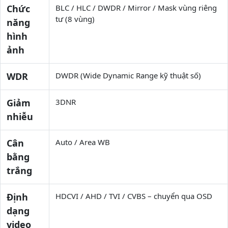
Chức
BLC / HLC / DWDR / Mirror / Mask vùng riêng
tư (8 vùng)
năng
hình
ảnh
WDR
DWDR (Wide Dynamic Range kỹ thuật số)
Giảm
3DNR
nhiễu
Cân
Auto / Area WB
bằng
trắng
Định
HDCVI / AHD / TVI / CVBS – chuyển qua OSD
dạng
video