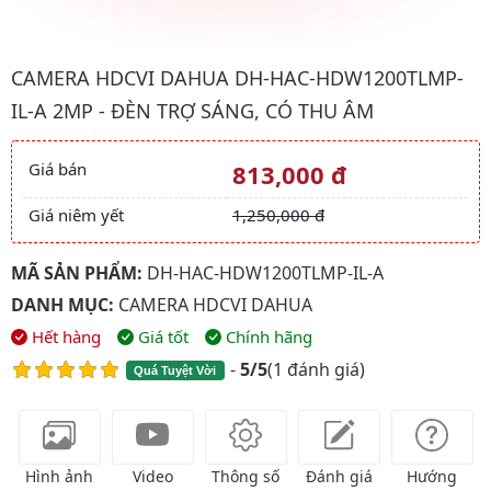
Hình ảnh đại diện của sản phẩm Camera HDCVI Dahua DH-HAC-
CAMERA HDCVI DAHUA DH-HAC-HDW1200TLMP-
IL-A 2MP - ĐÈN TRỢ SÁNG, CÓ THU ÂM
Giá bán
813,000 đ
Giá và khuyến mãi
Giá niêm yết
1,250,000 đ
MÃ SẢN PHẨM:
DH-HAC-HDW1200TLMP-IL-A
DANH MỤC:
CAMERA HDCVI DAHUA
Hết hàng
Giá tốt
Chính hãng
-
5/5
(
1 đánh giá
)
Quá Tuyệt Vời
Hình ảnh
Video
Thông số
Đánh giá
Hướng