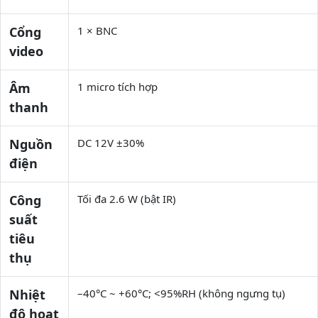
Cổng
1 × BNC
video
Âm
1 micro tích hợp
thanh
Nguồn
DC 12V ±30%
điện
Công
Tối đa 2.6 W (bật IR)
suất
tiêu
thụ
Nhiệt
–40°C ~ +60°C; <95%RH (không ngưng tụ)
độ hoạt