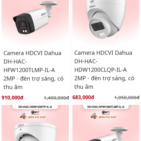
Camera HDCVI Dahua
Camera HDCVI Dahua
DH-HAC-
DH-HAC-
HDW1200CLQP-IL-A
HFW1200TLMP-IL-A
2MP - đèn trợ sáng, có
2MP - đèn trợ sáng, có
thu âm
thu âm
Giá bán:
Giá bán:
683,000đ
Giá gốc:
910,000đ
Giá gốc:
1,050,000đ
1,400,000đ