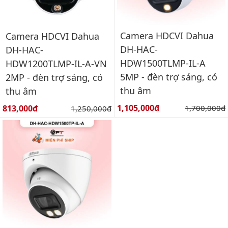
Camera HDCVI Dahua
Camera HDCVI Dahua
DH-HAC-
DH-HAC-
HDW1500TLMP-IL-A
HDW1200TLMP-IL-A-VN
5MP - đèn trợ sáng, có
2MP - đèn trợ sáng, có
thu âm
thu âm
Giá bán:
Giá bán:
1,105,000đ
Giá gốc:
813,000đ
Giá gốc:
1,700,000đ
1,250,000đ