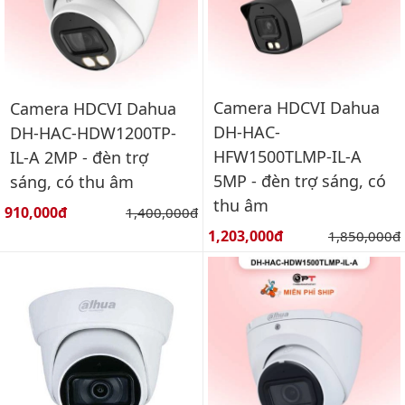
Camera HDCVI Dahua
Camera HDCVI Dahua
DH-HAC-
DH-HAC-HDW1200TP-
HFW1500TLMP-IL-A
IL-A 2MP - đèn trợ
5MP - đèn trợ sáng, có
sáng, có thu âm
thu âm
Giá bán:
910,000đ
Giá gốc:
1,400,000đ
Giá bán:
1,203,000đ
Giá gốc:
1,850,000đ