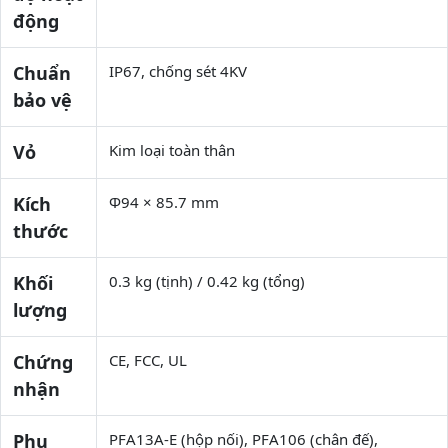
động
Chuẩn
IP67, chống sét 4KV
bảo vệ
Vỏ
Kim loại toàn thân
Kích
Φ94 × 85.7 mm
thước
Khối
0.3 kg (tịnh) / 0.42 kg (tổng)
lượng
Chứng
CE, FCC, UL
nhận
Phụ
PFA13A-E (hộp nối), PFA106 (chân đế),