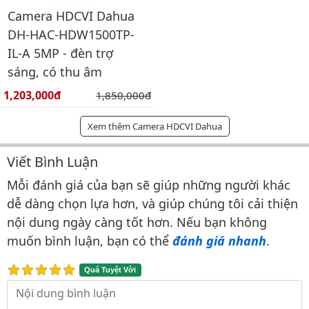
Camera HDCVI Dahua
DH-HAC-HDW1500TP-
IL-A 5MP - đèn trợ
sáng, có thu âm
Giá bán:
1,203,000đ
Giá gốc:
1,850,000đ
Xem thêm Camera HDCVI Dahua
Viết Bình Luận
Bình luận & Đánh giá
Mỗi đánh giá của bạn sẽ giúp những người khác
dễ dàng chọn lựa hơn, và giúp chúng tôi cải thiện
nội dung ngày càng tốt hơn. Nếu bạn không
muốn bình luận, bạn có thể
đánh giá nhanh
.
Quá Tuyệt Vời
Nội dung bình luận