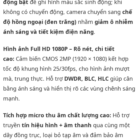
động bật
để ghi hình màu sắc sinh động; khi
không có chuyển động, camera chuyển sang
chế
độ hồng ngoại (đen trắng)
nhằm
giảm ô nhiễm
ánh sáng và tiết kiệm điện năng
.
Hình ảnh Full HD 1080P – Rõ nét, chi tiết
cao:
Cảm biến CMOS 2MP (1920 × 1080) kết hợp
tốc độ khung hình 25/30fps, cho hình ảnh mượt
mà, trung thực. Hỗ trợ
DWDR, BLC, HLC
giúp cân
bằng ánh sáng và hiển thị rõ các vùng chênh sáng
mạnh.
Tích hợp micro thu âm chất lượng cao:
Hỗ trợ
truyền
tín hiệu hình + âm thanh
qua cùng một
dây đồng trục, loại bỏ tạp âm và đảm bảo âm