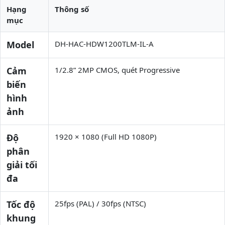
Hạng
Thông số
mục
Model
DH-HAC-HDW1200TLM-IL-A
Cảm
1/2.8” 2MP CMOS, quét Progressive
biến
hình
ảnh
Độ
1920 × 1080 (Full HD 1080P)
phân
giải tối
đa
Tốc độ
25fps (PAL) / 30fps (NTSC)
khung