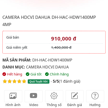
Hình ảnh đại diện của sản phẩm Camera HDCVI Dahua DH-H
CAMERA HDCVI DAHUA DH-HAC-HDW1400MP
4MP
Giá bán
910,000 đ
Giá và khuyến mãi
Giá niêm yết
1,400,000 đ
MÃ SẢN PHẨM:
DH-HAC-HDW1400MP
DANH MỤC:
CAMERA HDCVI DAHUA
Hết hàng
Giá tốt
Chính hãng
-
5/5
(
1 đánh giá
)
Quá Tuyệt Vời
Hình ảnh
Video
Thông số
Đánh giá
Hướng