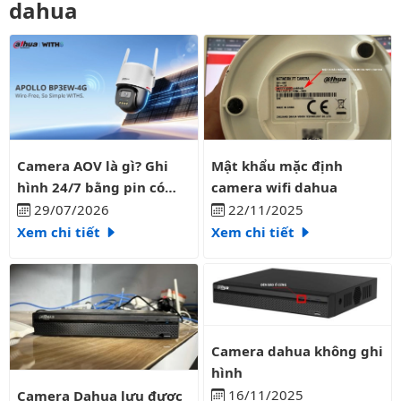
dahua
Camera AOV là gì? Ghi hình 24/7 bằng pin có liên tục?
Mật khẩu mặc định camera wifi
Camera AOV là gì? Ghi
Mật khẩu mặc định
hình 24/7 bằng pin có
camera wifi dahua
liên tục?
29/07/2026
22/11/2025
Xem chi tiết
Xem chi tiết
Camera dahua không ghi hình
Camera dahua không ghi
hình
Camera Dahua lưu được bao nhiêu ngày
16/11/2025
Camera Dahua lưu được