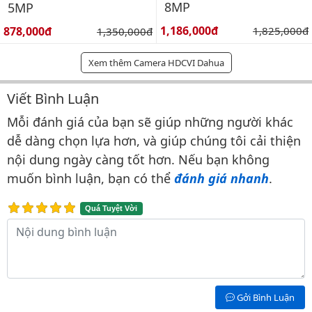
8MP
5MP
Giá bán:
Giá bán:
1,186,000đ
Giá gốc:
878,000đ
Giá gốc:
1,825,000đ
1,350,000đ
Xem thêm Camera HDCVI Dahua
Viết Bình Luận
Bình luận & Đánh giá
Mỗi đánh giá của bạn sẽ giúp những người khác
dễ dàng chọn lựa hơn, và giúp chúng tôi cải thiện
nội dung ngày càng tốt hơn. Nếu bạn không
muốn bình luận, bạn có thể
đánh giá nhanh
.
Quá Tuyệt Vời
Nội dung bình luận
Gởi Bình Luận