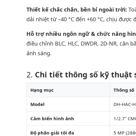
Thiết kế chắc chắn, bền bỉ ngoài trời:
To
dải nhiệt từ –40 °C đến +60 °C, chịu được 
Hỗ trợ nhiều ngôn ngữ & chức năng hì
điều chỉnh BLC, HLC, DWDR, 2D-NR, cân bằ
ánh sáng.
Chi tiết thông số kỹ thuậ
Hạng mục
Thông số
Model
DH-HAC-H
Cảm biến hình ảnh
1/2.7" CMO
Độ phân giải tối đa
5 MP (288