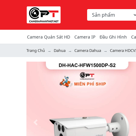
Chọn danh mục tìm ki
Từ khóa hoặc mã hàng
Camera Quán Sát HD
Camera IP
Đầu Ghi Hình
Ca
Trang Chủ
Dahua
Camera Dahua
Camera HDCV
Previous