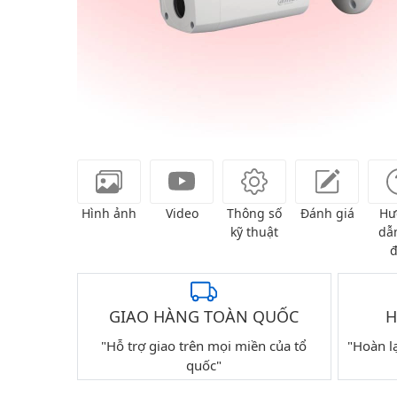
Hình ảnh
Video
Thông số
Đánh giá
Hư
kỹ thuật
dẫn
đ
GIAO HÀNG TOÀN QUỐC
H
"Hỗ trợ giao trên mọi miền của tổ
"Hoàn l
quốc"