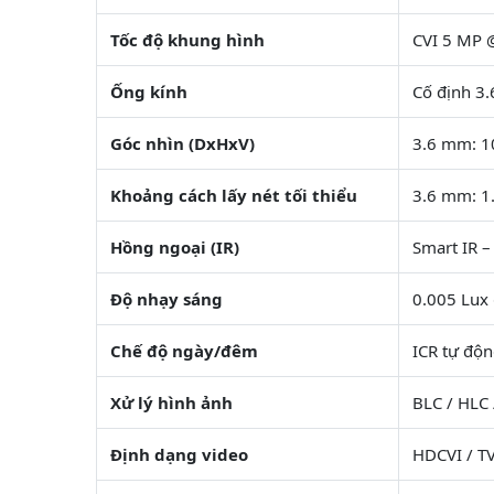
Tốc độ khung hình
CVI 5 MP @
Ống kính
Cố định 3
Góc nhìn (DxHxV)
3.6 mm: 10
Khoảng cách lấy nét tối thiểu
3.6 mm: 1
Hồng ngoại (IR)
Smart IR –
Độ nhạy sáng
0.005 Lux 
Chế độ ngày/đêm
ICR tự độ
Xử lý hình ảnh
BLC / HLC
Định dạng video
HDCVI / T