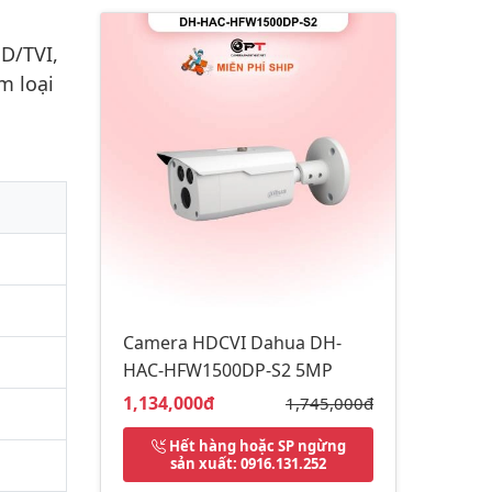
D/TVI,
m loại
Camera HDCVI Dahua DH-
HAC-HFW1500DP-S2 5MP
Giá bán:
1,134,000đ
Giá gốc:
1,745,000đ
Hết hàng hoặc SP ngừng
sản xuất
: 0916.131.252