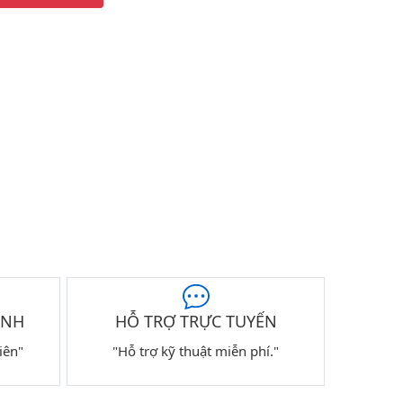
ÀNH
HỖ TRỢ TRỰC TUYẾN
iên"
"Hỗ trợ kỹ thuật miễn phí."