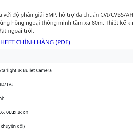
ới độ phân giải 5MP, hỗ trợ đa chuẩn CVI/CVBS/AH
 cùng hồng ngoại thông minh tầm xa 80m. Thiết kế ki
ặt ngoài trời.
SHEET CHÍNH HÃNG (PDF)
arlight IR Bullet Camera
HD/TVI
ình
6, 0Lux IR on
 chuyển đổi)