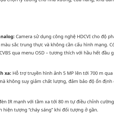
analog:
Camera sử dụng công nghệ HDCVI cho độ phâ
t, màu sắc trung thực và không cần cấu hình mạng. C
 CVBS qua menu OSD – tương thích với hầu hết đầu g
ch xa:
Hỗ trợ truyền hình ảnh 5 MP lên tới 700 m qua
mà không suy giảm chất lượng, đảm bảo độ ổn định
đèn IR mạnh với tầm xa tới 80 m tự điều chỉnh cườn
h hiện tượng “cháy sáng” khi đối tượng ở gần.