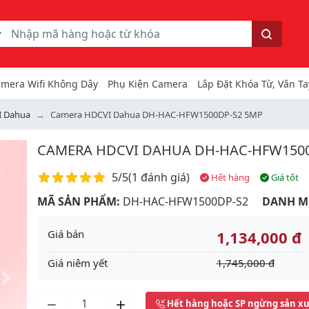
ếm
Tìm kiếm
mera Wifi Không Dây
Phụ Kiện Camera
Lắp Đặt Khóa Từ, Vân Ta
I Dahua
Camera HDCVI Dahua DH-HAC-HFW1500DP-S2 5MP
CAMERA HDCVI DAHUA DH-HAC-HFW1500
Điểm đánh giá
5/5
(
1 đánh giá
)
Hết hàng
Giá tốt
MÃ SẢN PHẨM:
DH-HAC-HFW1500DP-S2
DANH M
Giá bán
1,134,000 đ
Giá niêm yết
1,745,000 đ
Next
Hết hàng hoặc SP ngừng sản x