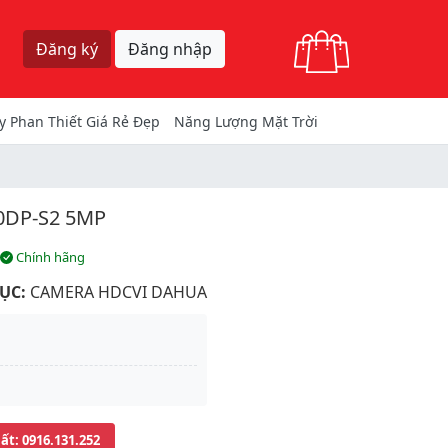
Giỏ hàng
Đăng ký
Đăng nhập
y Phan Thiết Giá Rẻ Đẹp
Năng Lượng Mặt Trời
DP-S2 5MP
Chính hãng
ỤC:
CAMERA HDCVI DAHUA
uất
: 0916.131.252