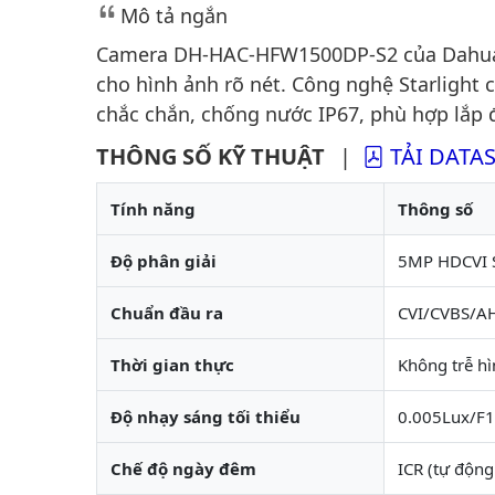
Mô tả ngắn
Camera DH-HAC-HFW1500DP-S2 của Dahua v
cho hình ảnh rõ nét. Công nghệ Starlight
chắc chắn, chống nước IP67, phù hợp lắp đ
THÔNG SỐ KỸ THUẬT
|
TẢI DATA
Tính năng
Thông số
Độ phân giải
5MP HDCVI St
Chuẩn đầu ra
CVI/CVBS/A
Thời gian thực
Không trễ h
Độ nhạy sáng tối thiểu
0.005Lux/F1.
Chế độ ngày đêm
ICR (tự động