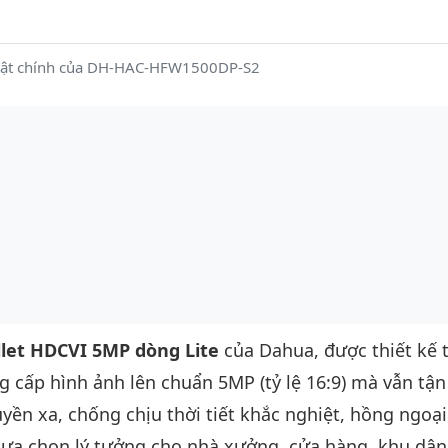
uật chính của DH-HAC-HFW1500DP-S2
llet HDCVI 5MP dòng Lite
của Dahua, được thiết kế 
g cấp hình ảnh lên chuẩn 5MP (tỷ lệ 16:9) mà vẫn tậ
uyền xa, chống chịu thời tiết khắc nghiệt, hồng ngoạ
 lựa chọn lý tưởng cho nhà xưởng, cửa hàng, khu dân