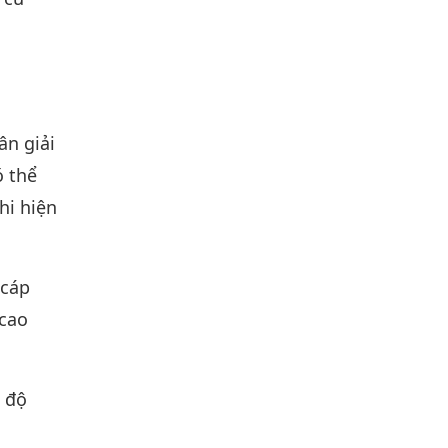
n giải
ó thể
hi hiện
 cáp
 cao
g độ