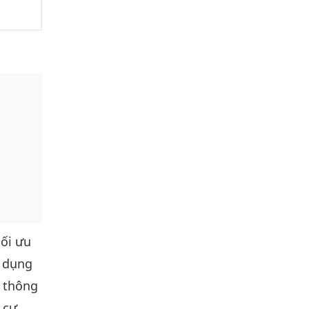
tối ưu
n dụng
i thông
 cư