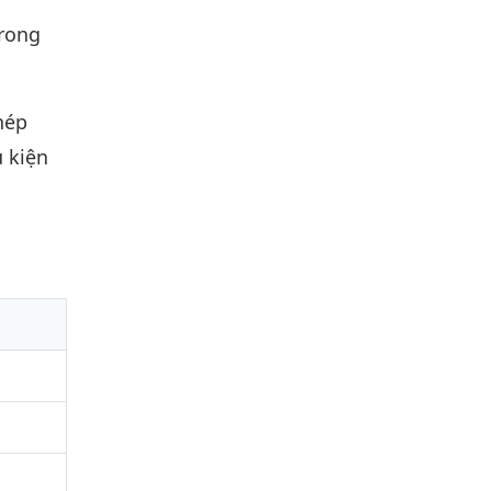
trong
hép
 kiện