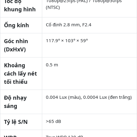
Tốc độ
1080p@25fps (PAL) / 1080p@30fps
(NTSC)
khung hình
Ống kính
Cố định 2.8 mm, F2.4
Góc nhìn
117.9° × 103° × 59°
(DxHxV)
Khoảng
0.5 m
cách lấy nét
tối thiểu
Độ nhạy
0.004 Lux (màu), 0.0004 Lux (đen trắng)
sáng
Tỷ lệ S/N
>65 dB