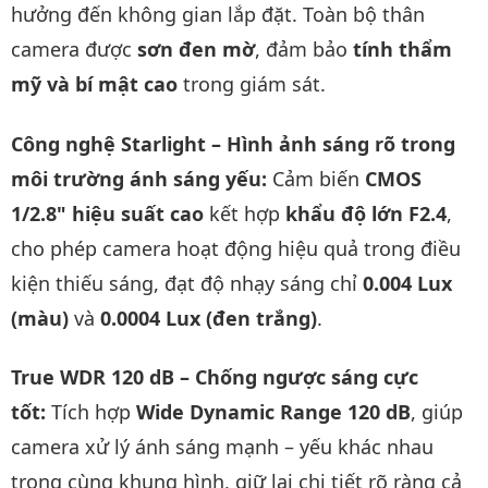
hưởng đến không gian lắp đặt. Toàn bộ thân
camera được
sơn đen mờ
, đảm bảo
tính thẩm
mỹ và bí mật cao
trong giám sát.
Công nghệ Starlight – Hình ảnh sáng rõ trong
môi trường ánh sáng yếu:
Cảm biến
CMOS
1/2.8" hiệu suất cao
kết hợp
khẩu độ lớn F2.4
,
cho phép camera hoạt động hiệu quả trong điều
kiện thiếu sáng, đạt độ nhạy sáng chỉ
0.004 Lux
(màu)
và
0.0004 Lux (đen trắng)
.
True WDR 120 dB – Chống ngược sáng cực
tốt:
Tích hợp
Wide Dynamic Range 120 dB
, giúp
camera xử lý ánh sáng mạnh – yếu khác nhau
trong cùng khung hình, giữ lại chi tiết rõ ràng cả