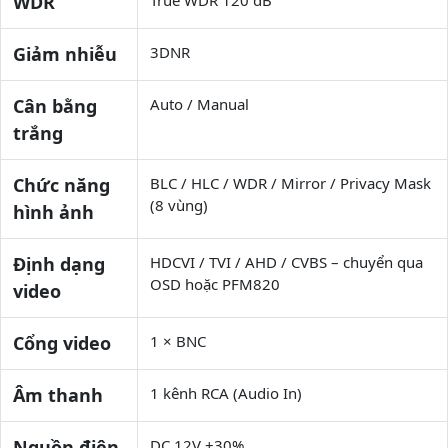
WDR
True WDR 120 dB
Giảm nhiễu
3DNR
Cân bằng
Auto / Manual
trắng
Chức năng
BLC / HLC / WDR / Mirror / Privacy Mask
(8 vùng)
hình ảnh
Định dạng
HDCVI / TVI / AHD / CVBS – chuyển qua
OSD hoặc PFM820
video
Cổng video
1 × BNC
Âm thanh
1 kênh RCA (Audio In)
Nguồn điện
DC 12V ±30%