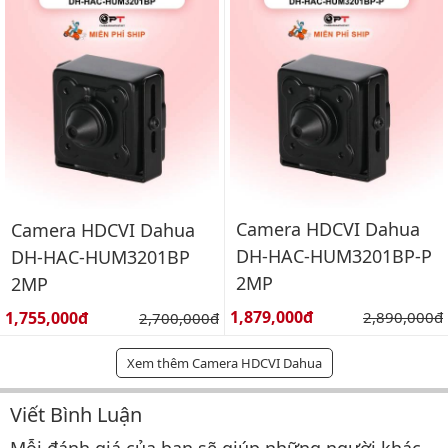
Camera HDCVI Dahua
Camera HDCVI Dahua
DH-HAC-HUM3201BP-P
DH-HAC-HUM3201BP
2MP
2MP
Giá bán:
Giá bán:
1,879,000đ
Giá gốc:
1,755,000đ
Giá gốc:
2,890,000đ
2,700,000đ
Xem thêm Camera HDCVI Dahua
Viết Bình Luận
Bình luận & Đánh giá