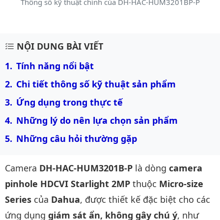
Thông số kỹ thuật chính của DH-HAC-HUM3201BP-P
Mô tả chi tiết sản phẩm
NỘI DUNG BÀI VIẾT
Tính năng nổi bật
Chi tiết thông số kỹ thuật sản phẩm
Ứng dụng trong thực tế
Những lý do nên lựa chọn sản phẩm
Những câu hỏi thường gặp
Camera
DH-HAC-HUM3201B-P
là dòng
camera
pinhole HDCVI Starlight 2MP
thuộc
Micro-size
Series
của
Dahua
, được thiết kế đặc biệt cho các
ứng dụng
giám sát ẩn, không gây chú ý
, như