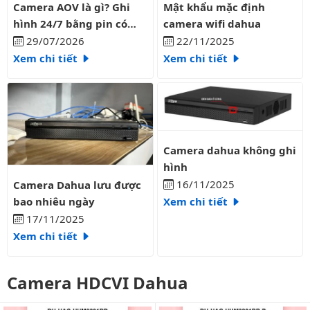
Camera AOV là gì? Ghi hình 24/7 bằng pin có liên tục?
Mật khẩu mặc định camera wifi
Camera AOV là gì? Ghi
Mật khẩu mặc định
hình 24/7 bằng pin có
camera wifi dahua
liên tục?
29/07/2026
22/11/2025
Xem chi tiết
Xem chi tiết
Camera dahua không ghi hình
Camera dahua không ghi
hình
Camera Dahua lưu được bao nhiêu ngày
16/11/2025
Camera Dahua lưu được
bao nhiêu ngày
Xem chi tiết
17/11/2025
Xem chi tiết
Camera HDCVI Dahua