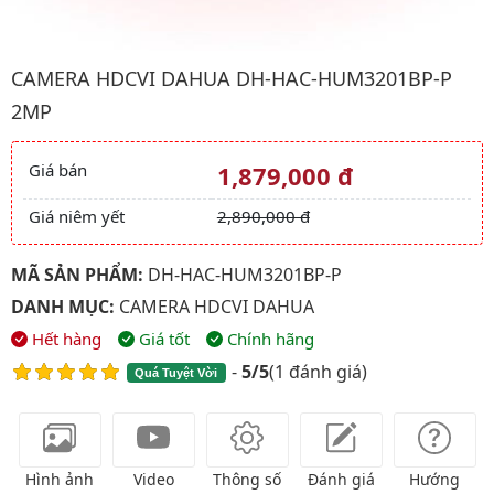
Hình ảnh đại diện của sản phẩm Camera HDCVI Dahua DH-HA
CAMERA HDCVI DAHUA DH-HAC-HUM3201BP-P
2MP
Giá bán
1,879,000 đ
Giá và khuyến mãi
Giá niêm yết
2,890,000 đ
MÃ SẢN PHẨM:
DH-HAC-HUM3201BP-P
DANH MỤC:
CAMERA HDCVI DAHUA
Hết hàng
Giá tốt
Chính hãng
-
5/5
(
1 đánh giá
)
Quá Tuyệt Vời
Hình ảnh
Video
Thông số
Đánh giá
Hướng