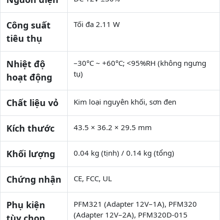
Công suất
Tối đa 2.11 W
tiêu thụ
Nhiệt độ
–30°C ~ +60°C; <95%RH (không ngưng
tụ)
hoạt động
Chất liệu vỏ
Kim loại nguyên khối, sơn đen
Kích thước
43.5 × 36.2 × 29.5 mm
Khối lượng
0.04 kg (tịnh) / 0.14 kg (tổng)
Chứng nhận
CE, FCC, UL
Phụ kiện
PFM321 (Adapter 12V–1A), PFM320
(Adapter 12V–2A), PFM320D-015
tùy chọn