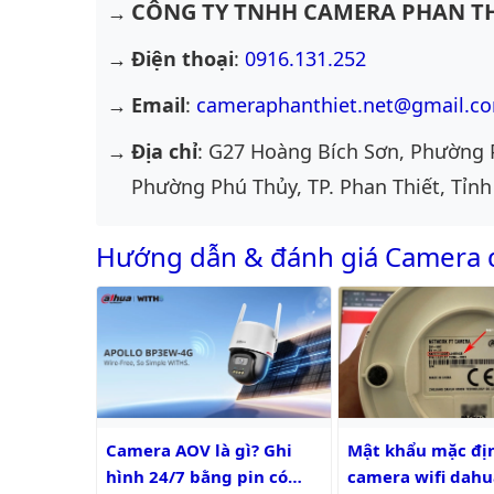
CÔNG TY TNHH CAMERA PHAN TH
Điện thoại
:
0916.131.252
Email
:
cameraphanthiet.net@gmail.c
Địa chỉ
: G27 Hoàng Bích Sơn, Phường 
Phường Phú Thủy, TP. Phan Thiết, Tỉnh
Hướng dẫn & đánh giá Camera
Camera AOV là gì? Ghi hình 24/7 bằng pin có liên tụ
Mật khẩu mặc định 
Camera AOV là gì? Ghi
Mật khẩu mặc đị
hình 24/7 bằng pin có
camera wifi dahu