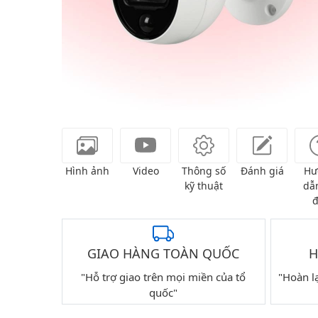
Hình ảnh
Video
Thông số
Đánh giá
Hư
kỹ thuật
dẫn
đ
GIAO HÀNG TOÀN QUỐC
H
"Hỗ trợ giao trên mọi miền của tổ
"Hoàn l
quốc"