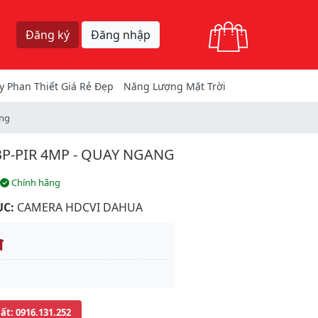
Giỏ hàng
Đăng ký
Đăng nhập
y Phan Thiết Giá Rẻ Đẹp
Năng Lượng Mặt Trời
ng
P-PIR 4MP - QUAY NGANG
Chính hãng
C:
CAMERA HDCVI DAHUA
đ
uất
: 0916.131.252