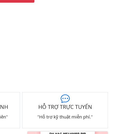
ÀNH
HỖ TRỢ TRỰC TUYẾN
iên"
"Hỗ trợ kỹ thuật miễn phí."