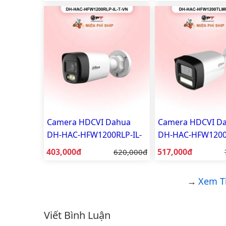
sáng
Camera HDCVI Dahua
Camera HDCVI D
DH-HAC-HFW1200RLP-IL-
DH-HAC-HFW120
T-VN 2MP - đèn trợ sáng
IL-T 2MP - đèn tr
Giá bán:
Giá bán:
403,000đ
Giá gốc:
517,000đ
620,000đ
Xem T
Viết Bình Luận
Bình luận & Đánh giá