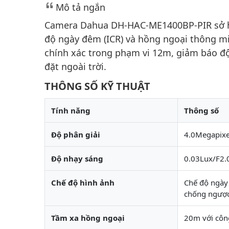
Mô tả ngắn
Camera Dahua DH-HAC-ME1400BP-PIR sở hữ
độ ngày đêm (ICR) và hồng ngoại thông m
chính xác trong phạm vi 12m, giảm báo độ
đặt ngoài trời.
THÔNG SỐ KỸ THUẬT
Tính năng
Thông số
Độ phân giải
4.0Megapixe
Độ nhạy sáng
0.03Lux/F2.0
Chế độ hình ảnh
Chế độ ngày 
chống ngược
Tầm xa hồng ngoại
20m với côn