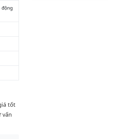
o động
giá tốt
ư vấn