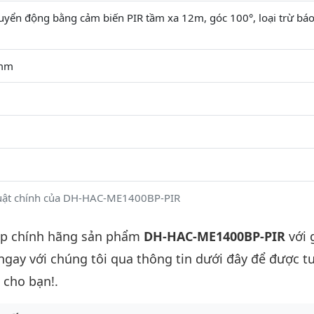
uyển động bằng cảm biến PIR tầm xa 12m, góc 100°, loại trừ bá
6mm
huật chính của DH-HAC-ME1400BP-PIR
ấp chính hãng sản phẩm
DH-HAC-ME1400BP-PIR
với 
 ngay với chúng tôi qua thông tin dưới đây để được t
 cho bạn!.