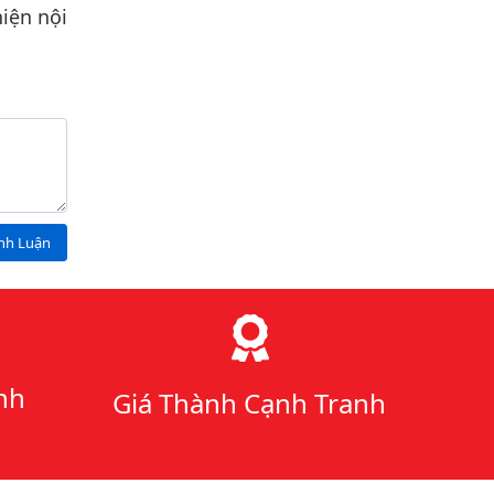
iện nội
ình Luận
nh
Giá Thành Cạnh Tranh