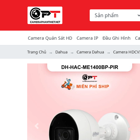
Chọn danh mục tìm ki
Từ khóa hoặc mã hàng
Camera Quán Sát HD
Camera IP
Đầu Ghi Hình
Ca
Trang Chủ
Dahua
Camera Dahua
Camera HDCV
Previous