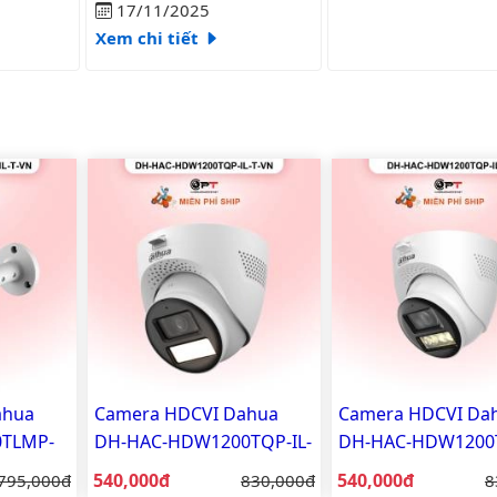
17/11/2025
Xem chi tiết
ahua
Camera HDCVI Dahua
Camera HDCVI Da
0TLMP-
DH-HAC-HDW1200TQP-IL-
DH-HAC-HDW1200T
 trợ
T-VN 2MP - đèn trợ sáng
T 2MP - đèn trợ sá
Giá bán:
Giá bán:
Giá gốc:
540,000đ
Giá gốc:
540,000đ
G
795,000đ
830,000đ
8