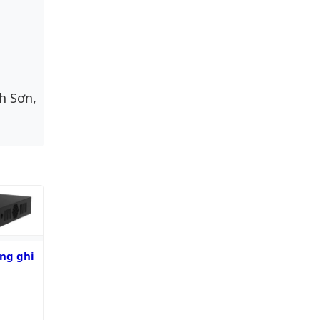
h Sơn,
ghi hình
ng ghi