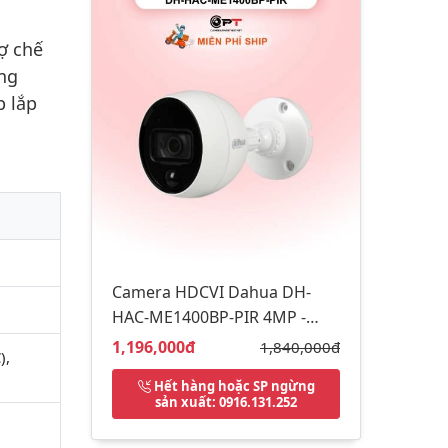
ợ chế
ng
p lắp
Camera HDCVI Dahua DH-
HAC-ME1400BP-PIR 4MP -
quay ngang
Giá bán:
1,196,000đ
Giá gốc:
1,840,000đ
),
Hết hàng hoặc SP ngừng
sản xuất
: 0916.131.252