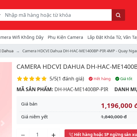
ếm
Tìm kiếm
mera Wifi Không Dây
Phụ Kiện Camera
Lắp Đặt Khóa Từ, Vân Ta
I Dahua
Camera HDCVI Dahua DH-HAC-ME1400BP-PIR 4MP - Quay Nga
CAMERA HDCVI DAHUA DH-HAC-ME1400B
Điểm đánh giá
5/5
(
1 đánh giá
)
Hết hàng
Giá tốt
MÃ SẢN PHẨM:
DH-HAC-ME1400BP-PIR
DANH MỤ
Giá bán
1,196,000 
Giá niêm yết
1,840,000 đ
Next
Hết hàng hoặc SP ngừng sản x