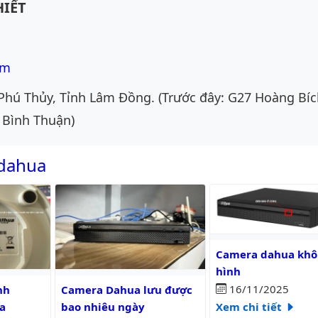
IẾT
om
Phú Thủy, Tỉnh Lâm Đồng. (Trước đây: G27 Hoàng Bíc
 Bình Thuận)
 dahua
Camera dahua không 
Camera dahua khô
hình
c?
camera wifi dahua
Camera Dahua lưu được bao nhiêu ngày
16/11/2025
nh
Camera Dahua lưu được
Xem chi tiết
a
bao nhiêu ngày