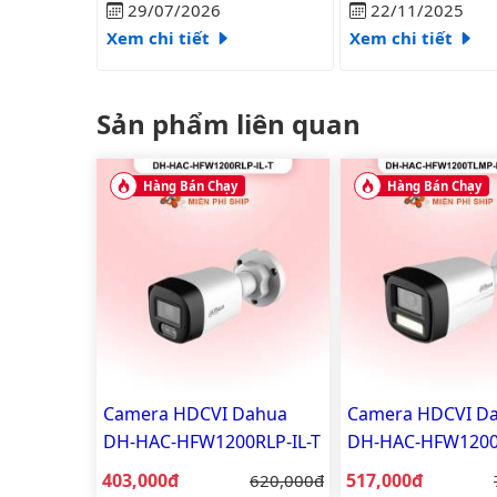
liên tục?
29/07/2026
22/11/2025
Xem chi tiết
Xem chi tiết
Sản phẩm liên quan
Hàng Bán Chạy
Hàng Bán Chạy
Camera HDCVI Dahua
Camera HDCVI D
DH-HAC-HFW1200RLP-IL-T
DH-HAC-HFW120
2MP - đèn trợ sáng
IL-T-VN 2MP - đèn
Giá bán:
Giá bán:
403,000đ
Giá gốc:
517,000đ
620,000đ