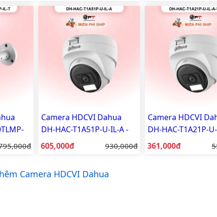
ahua
Camera HDCVI Dahua
Camera HDCVI Da
0TLMP-
DH-HAC-T1A51P-U-IL-A -
DH-HAC-T1A21P-U-
ợ sáng
đèn trợ sáng, có thu âm
- đèn trợ sáng, có
Giá bán:
Giá bán:
Giá gốc:
605,000đ
Giá gốc:
361,000đ
G
795,000đ
930,000đ
5
hêm Camera HDCVI Dahua