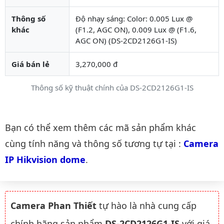
Thông số
Độ nhạy sáng: Color: 0.005 Lux @
khác
(F1.2, AGC ON), 0.009 Lux @ (F1.6,
AGC ON) (DS-2CD2126G1-IS)
Giá bán lẻ
3,270,000 đ
Thông số kỹ thuật chính của DS-2CD2126G1-IS
Danh mục liên quan
Bạn có thể xem thêm các mã sản phẩm khác
cùng tính năng và thông số tương tự tại :
Camera 
IP Hikvision dome
.
Camera Phan Thiết
tự hào là nhà cung cấp
chính hãng sản phẩm
DS-2CD2126G1-IS
với giá