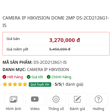
Hình ảnh đại diện của sản phẩm Camera IP HIKVISION Dome 2
CAMERA IP HIKVISION DOME 2MP DS-2CD2126G1-
IS
Giá bán
3,270,000 đ
Giá và khuyến mãi
Giá niêm yết
5,450,000 đ
MÃ SẢN PHẨM:
DS-2CD2126G1-IS
DANH MỤC:
CAMERA IP HIKVISION
Hết hàng
Giá tốt
Chính hãng
-
5/5
(
1 đánh giá
)
Quá Tuyệt Vời
Hình ảnh
Video
Thông số
Đánh giá
Hướng