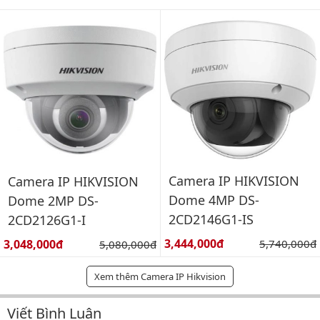
Camera IP HIKVISION
Camera IP HIKVISION
Dome 4MP DS-
Dome 2MP DS-
2CD2146G1-IS
2CD2126G1-I
Giá bán:
Giá bán:
3,444,000đ
Giá gốc:
3,048,000đ
Giá gốc:
5,740,000đ
5,080,000đ
Xem thêm Camera IP Hikvision
Viết Bình Luận