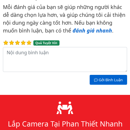
Bình luận & Đánh giá
Mỗi đánh giá của bạn sẽ giúp những người khác
dễ dàng chọn lựa hơn, và giúp chúng tôi cải thiện
nội dung ngày càng tốt hơn. Nếu bạn không
muốn bình luận, bạn có thể
đánh giá nhanh
.
Quá Tuyệt Vời
Nội dung bình luận
Gởi Bình Luận
Lý do chọn chúng tôi
Lắp Camera Tại Phan Thiết Nhanh