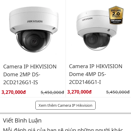
Camera IP HIKVISION
Camera IP HIKVISION
Dome 4MP DS-
Dome 2MP DS-
2CD2146G1-I
2CD2126G1-IS
Giá bán:
Giá bán:
3,270,000đ
Giá gốc:
3,270,000đ
Giá gốc:
5,450,000đ
5,450,000đ
Xem thêm Camera IP Hikvision
Viết Bình Luận
Bình luận & Đánh giá
Mỗi đánh giá của bạn sẽ giúp những người khác