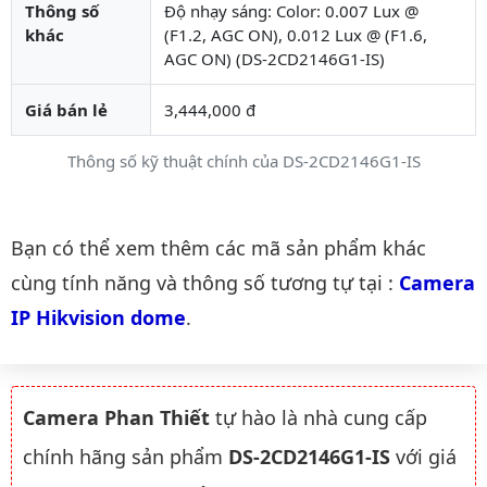
Thông số
Độ nhạy sáng: Color: 0.007 Lux @
khác
(F1.2, AGC ON), 0.012 Lux @ (F1.6,
AGC ON) (DS-2CD2146G1-IS)
Giá bán lẻ
3,444,000 đ
Thông số kỹ thuật chính của DS-2CD2146G1-IS
Danh mục liên quan
Bạn có thể xem thêm các mã sản phẩm khác
cùng tính năng và thông số tương tự tại :
Camera 
IP Hikvision dome
.
Camera Phan Thiết
tự hào là nhà cung cấp
chính hãng sản phẩm
DS-2CD2146G1-IS
với giá