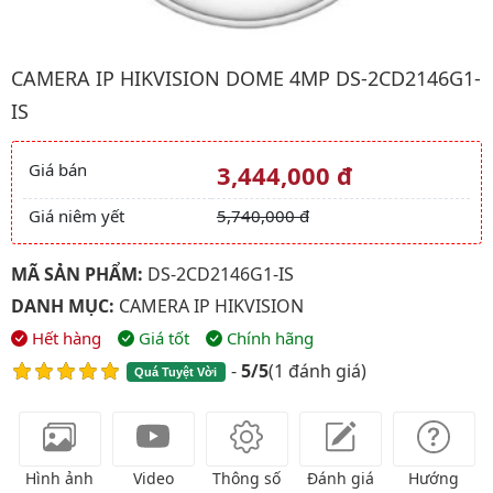
Hình ảnh đại diện của sản phẩm Camera IP HIKVISION Dome 4
CAMERA IP HIKVISION DOME 4MP DS-2CD2146G1-
IS
Giá bán
3,444,000 đ
Giá và khuyến mãi
Giá niêm yết
5,740,000 đ
MÃ SẢN PHẨM:
DS-2CD2146G1-IS
DANH MỤC:
CAMERA IP HIKVISION
Hết hàng
Giá tốt
Chính hãng
-
5/5
(
1 đánh giá
)
Quá Tuyệt Vời
Hình ảnh
Video
Thông số
Đánh giá
Hướng