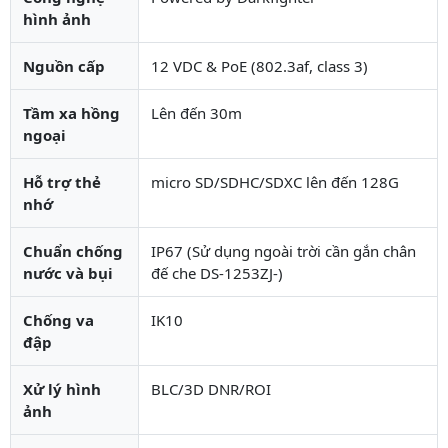
hình ảnh
Nguồn cấp
12 VDC & PoE (802.3af, class 3)
Tầm xa hồng
Lên đến 30m
ngoại
Hỗ trợ thẻ
micro SD/SDHC/SDXC lên đến 128G
nhớ
Chuẩn chống
IP67 (Sử dụng ngoài trời cần gắn chân
nước và bụi
đế che DS-1253ZJ-)
Chống va
IK10
đập
Xử lý hình
BLC/3D DNR/ROI
ảnh