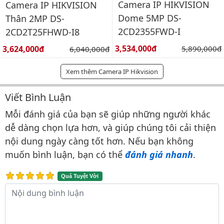
Camera IP HIKVISION
Camera IP HIKVISION
Dome 5MP DS-
Thân 2MP DS-
2CD2355FWD-I
2CD2T25FHWD-I8
Giá bán:
Giá bán:
3,534,000đ
Giá gốc:
3,624,000đ
Giá gốc:
5,890,000đ
6,040,000đ
Xem thêm Camera IP Hikvision
Viết Bình Luận
Bình luận & Đánh giá
Mỗi đánh giá của bạn sẽ giúp những người khác
dễ dàng chọn lựa hơn, và giúp chúng tôi cải thiện
nội dung ngày càng tốt hơn. Nếu bạn không
muốn bình luận, bạn có thể
đánh giá nhanh
.
Quá Tuyệt Vời
Nội dung bình luận