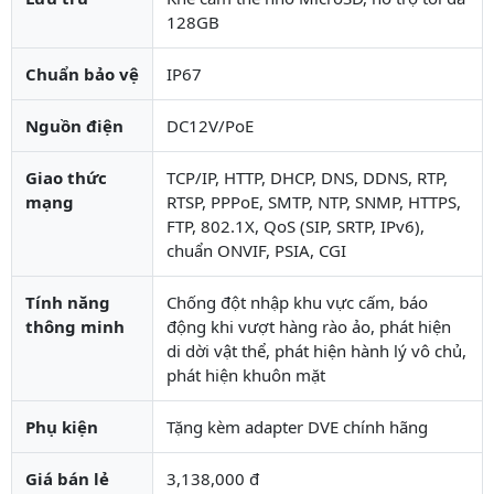
128GB
Chuẩn bảo vệ
IP67
Nguồn điện
DC12V/PoE
Giao thức
TCP/IP, HTTP, DHCP, DNS, DDNS, RTP,
mạng
RTSP, PPPoE, SMTP, NTP, SNMP, HTTPS,
FTP, 802.1X, QoS (SIP, SRTP, IPv6),
chuẩn ONVIF, PSIA, CGI
Tính năng
Chống đột nhập khu vực cấm, báo
thông minh
động khi vượt hàng rào ảo, phát hiện
di dời vật thể, phát hiện hành lý vô chủ,
phát hiện khuôn mặt
Phụ kiện
Tặng kèm adapter DVE chính hãng
Giá bán lẻ
3,138,000 đ