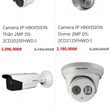
Camera IP HIKVISION
Camera IP HIKVISION
Dome 2MP DS-
Thân 2MP DS-
2CD2125FHWD-I
2CD2025FHWD-I
Giá bán:
Giá bán:
3,180,000đ
Giá gốc:
3,096,000đ
Giá gốc:
5,300,000đ
5,160,000đ