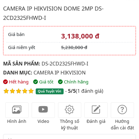
Hình ảnh đại diện của sản phẩm Camera IP HIKVISION Dome 
CAMERA IP HIKVISION DOME 2MP DS-
2CD2325FHWD-I
Giá bán
3,138,000 đ
Giá và khuyến mãi
Giá niêm yết
5,230,000 đ
MÃ SẢN PHẨM:
DS-2CD2325FHWD-I
DANH MỤC:
CAMERA IP HIKVISION
Hết hàng
Giá tốt
Chính hãng
-
5/5
(
1 đánh giá
)
Quá Tuyệt Vời
Hình ảnh
Video
Thông số
Đánh giá
Hướng
kỹ thuật
dẫn cài đặt