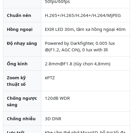
50fps/60fps
Chuẩn nén
H.265+/H.265/H.264+/H.264/MJPEG
Hồng ngoại
EXIR LED 30m, tầm xa hồng ngoại 40m
Độ nhạy sáng
Powered by Darkfighter, 0.005 lux
@(F1.2, AGC ON), 0 lux with IR
Ống kính
2.8mm@F1.8 (tùy chọn 4,8mm)
Zoom kỹ
ePTZ
thuật số
Chống ngược
120dB WDR
sáng
Chống nhiễu
3D DNR
Lưu trữ
Khe cắm thẻ nhớ MicroSD, hỗ trợ tối đa