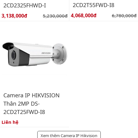
2CD2T55FWD-I8
2CD2325FHWD-I
Giá bán:
Giá bán:
4,068,000đ
Giá gốc:
3,138,000đ
Giá gốc:
6,780,000đ
5,230,000đ
Camera IP HIKVISION
Thân 2MP DS-
2CD2T25FWD-I8
Liên hệ
Xem thêm Camera IP Hikvision