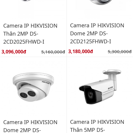
Camera IP HIKVISION
Camera IP HIKVISION
Dome 2MP DS-
Thân 2MP DS-
2CD2125FHWD-I
2CD2025FHWD-I
Giá bán:
Giá bán:
3,180,000đ
Giá gốc:
3,096,000đ
Giá gốc:
5,300,000đ
5,160,000đ
Camera IP HIKVISION
Camera IP HIKVISION
Thân 5MP DS-
Dome 2MP DS-