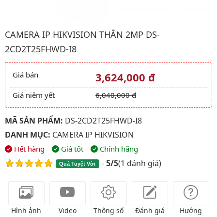
Hình ảnh đại diện của sản phẩm Camera IP HIKVISION Thân 2
CAMERA IP HIKVISION THÂN 2MP DS-
2CD2T25FHWD-I8
Giá bán
3,624,000 đ
Giá và khuyến mãi
Giá niêm yết
6,040,000 đ
MÃ SẢN PHẨM:
DS-2CD2T25FHWD-I8
DANH MỤC:
CAMERA IP HIKVISION
Hết hàng
Giá tốt
Chính hãng
-
5/5
(
1 đánh giá
)
Quá Tuyệt Vời
Hình ảnh
Video
Thông số
Đánh giá
Hướng