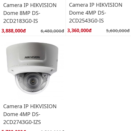
Camera IP HIKVISION
Camera IP HIKVISION
Dome 4MP DS-
Dome 8MP DS-
2CD2543G0-IS
2CD2183G0-IS
Giá bán:
Giá bán:
3,360,000đ
Giá gốc:
3,888,000đ
Giá gốc:
5,600,000đ
6,480,000đ
Camera IP HIKVISION
Dome 4MP DS-
2CD2743G0-IZS