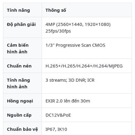
Tính năng
Thông số
Độ phân giải
4MP (2560×1440, 1920×1080)
25fps/30fps
Cảm biến
1/3" Progressive Scan CMOS
hình ảnh
Chuẩn nén
H.265+/H.265/H.264+/H.264/MJPEG
Tính năng
3 streams; 3D DNR; ICR
hình ảnh
Hồng ngoại
EXIR 2.0 lên đến 30m
Nguồn cấp
DC12V&PoE
Chuẩn bảo vệ
IP67, IK10