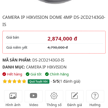
Hình ảnh đại diện của sản phẩm Camera IP HIKVISION Dome 4
CAMERA IP HIKVISION DOME 4MP DS-2CD2143G0-
IS
Giá bán
2,874,000 đ
Giá và khuyến mãi
Giá niêm yết
4,790,000 đ
MÃ SẢN PHẨM:
DS-2CD2143G0-IS
DANH MỤC:
CAMERA IP HIKVISION
Hết hàng
Giá tốt
Chính hãng
-
5/5
(
1 đánh giá
)
Quá Tuyệt Vời
Hình ảnh
Video
Thông số
Đánh giá
Hướng