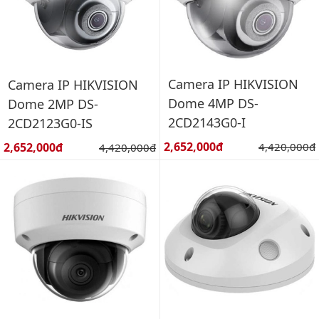
Camera IP HIKVISION
Camera IP HIKVISION
Dome 4MP DS-
Dome 2MP DS-
2CD2143G0-I
2CD2123G0-IS
Giá bán:
Giá bán:
2,652,000đ
Giá gốc:
2,652,000đ
Giá gốc:
4,420,000đ
4,420,000đ