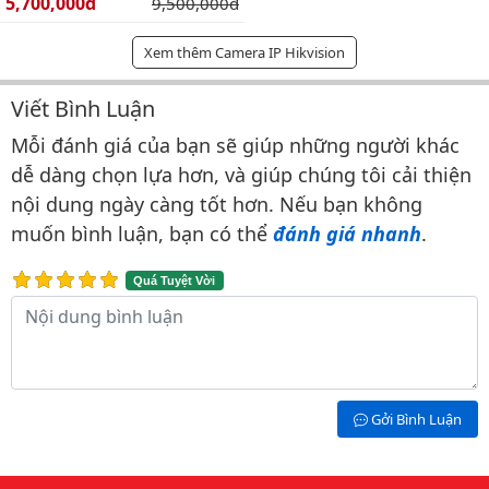
Giá bán:
5,700,000đ
Giá gốc:
9,500,000đ
Xem thêm Camera IP Hikvision
Viết Bình Luận
Bình luận & Đánh giá
Mỗi đánh giá của bạn sẽ giúp những người khác
dễ dàng chọn lựa hơn, và giúp chúng tôi cải thiện
nội dung ngày càng tốt hơn. Nếu bạn không
muốn bình luận, bạn có thể
đánh giá nhanh
.
Quá Tuyệt Vời
Nội dung bình luận
Gởi Bình Luận