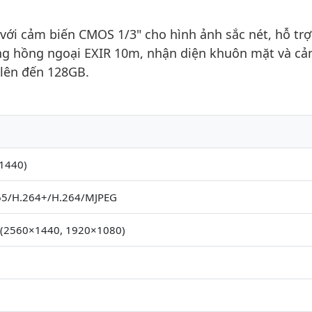
i cảm biến CMOS 1/3" cho hình ảnh sắc nét, hỗ trợ
ăng hồng ngoại EXIR 10m, nhận diện khuôn mặt và cả
 lên đến 128GB.
1440)
65/H.264+/H.264/MJPEG
 (2560×1440, 1920×1080)