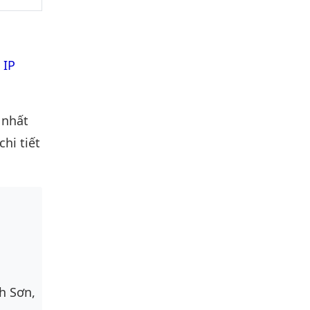
 IP
 nhất
hi tiết
h Sơn,