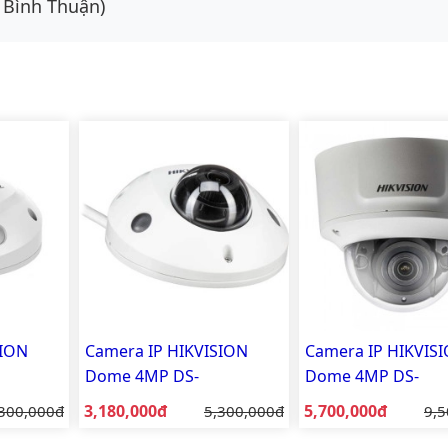
 Bình Thuận)
SION
Camera IP HIKVISION
Camera IP HIKVIS
Dome 4MP DS-
Dome 4MP DS-
2CD2543G0-I
2CD2743G0-IZS
Giá bán:
Giá bán:
á gốc:
3,180,000đ
Giá gốc:
5,700,000đ
Giá
300,000đ
5,300,000đ
9,5