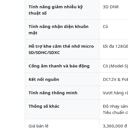
Tính năng giảm nhiễu kỹ
3D DNR
thuật số
Tính năng nhận diện khuôn
Có
mặt
Hỗ trợ khe cắm thẻ nhớ micro
tối đa 128G
SD/SDHC/SDXC
Cổng âm thanh và báo động
Có (Model-S
Kết nối nguồn
DC12V & Po
Tính năng thông minh
Vượt hàng r
Thông số khác
Độ nhạy sáng
Tiêu chuẩn c
Giá bán lẻ
3,360,000 đ