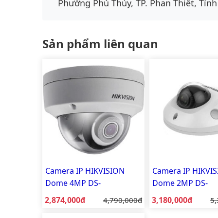
Phường Phú Thủy, TP. Phan Thiết, Tỉnh
Sản phẩm liên quan
Camera IP HIKVISION
Camera IP HIKVI
Dome 4MP DS-
Dome 2MP DS-
2CD2143G0-IS
2CD2523G0-IS
Giá bán:
Giá bán:
2,874,000đ
Giá gốc:
3,180,000đ
Gi
4,790,000đ
5,