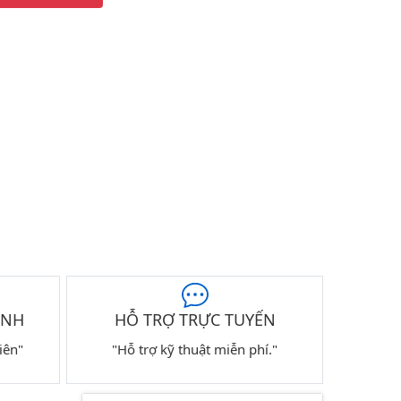
ÀNH
HỖ TRỢ TRỰC TUYẾN
iên"
"Hỗ trợ kỹ thuật miễn phí."