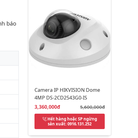
nh báo
Camera IP HIKVISION Dome
4MP DS-2CD2543G0-IS
Giá bán:
3,360,000đ
Giá gốc:
5,600,000đ
Hết hàng hoặc SP ngừng
sản xuất
: 0916.131.252