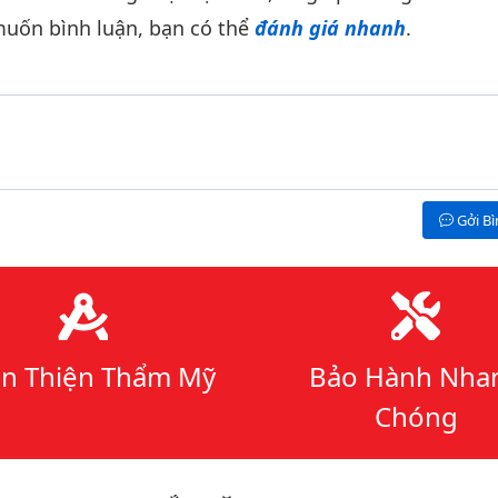
uốn bình luận, bạn có thể
đánh giá nhanh
.
Gởi B
n Thiện Thẩm Mỹ
Bảo Hành Nha
Chóng