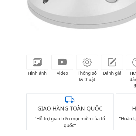
Hình ảnh
Video
Thông số
Đánh giá
Hư
kỹ thuật
dẫn
đ
GIAO HÀNG TOÀN QUỐC
H
"Hỗ trợ giao trên mọi miền của tổ
"Hoàn l
quốc"