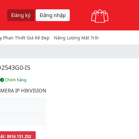
Giỏ hàng
Đăng ký
Đăng nhập
y Phan Thiết Giá Rẻ Đẹp
Năng Lượng Mặt Trời
2543G0-IS
Chính hãng
MERA IP HIKVISION
uất
: 0916.131.252