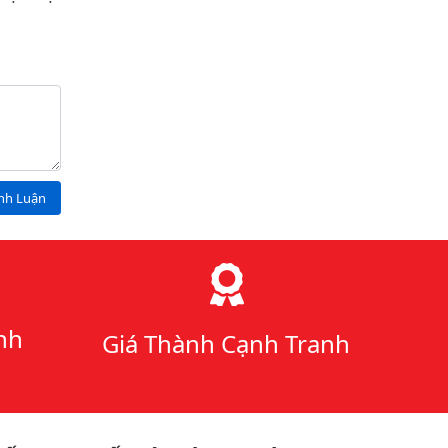
ình Luận
nh
Giá Thành Cạnh Tranh