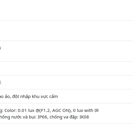
B
)
E
ào ảo, đột nhập khu vực cấm
: Color: 0.01 lux @(F1.2, AGC ON), 0 lux with IR
hống nước và bụi: IP66, chống va đập: IK08