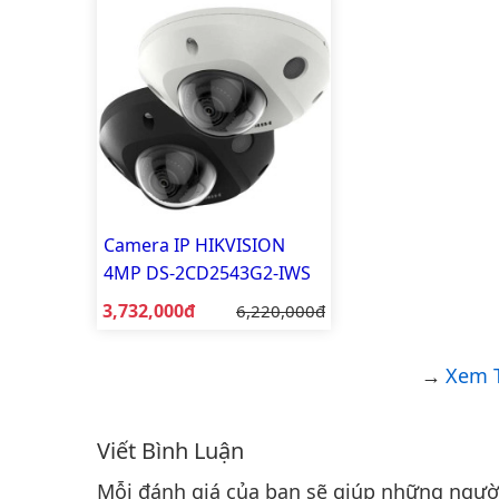
Camera IP HIKVISION
4MP DS-2CD2543G2-IWS
Giá bán:
3,732,000đ
Giá gốc:
6,220,000đ
Xem T
Viết Bình Luận
Bình luận & Đánh giá
Mỗi đánh giá của bạn sẽ giúp những người 