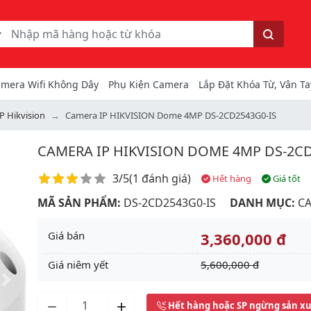
ếm
Tìm kiếm
mera Wifi Không Dây
Phụ Kiện Camera
Lắp Đặt Khóa Từ, Vân Ta
P Hikvision
Camera IP HIKVISION Dome 4MP DS-2CD2543G0-IS
CAMERA IP HIKVISION DOME 4MP DS-2CD
Điểm đánh giá
3/5
(
1 đánh giá
)
Hết hàng
Giá tốt
MÃ SẢN PHẨM:
DS-2CD2543G0-IS
DANH MỤC:
CA
Giá bán
3,360,000 đ
Giá niêm yết
5,600,000 đ
Next
Hết hàng hoặc SP ngừng sản x