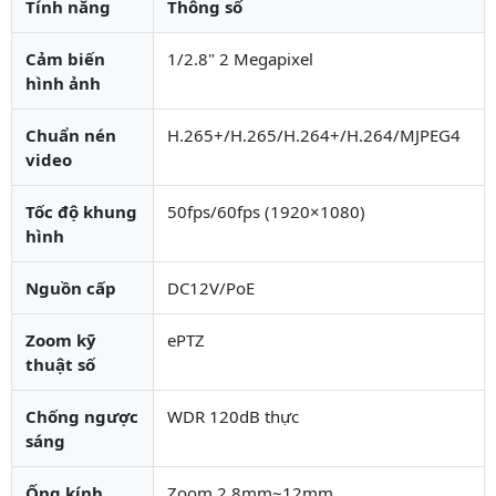
Tính năng
Thông số
Cảm biến
1/2.8" 2 Megapixel
hình ảnh
Chuẩn nén
H.265+/H.265/H.264+/H.264/MJPEG4
video
Tốc độ khung
50fps/60fps (1920×1080)
hình
Nguồn cấp
DC12V/PoE
Zoom kỹ
ePTZ
thuật số
Chống ngược
WDR 120dB thực
sáng
Ống kính
Zoom 2.8mm~12mm