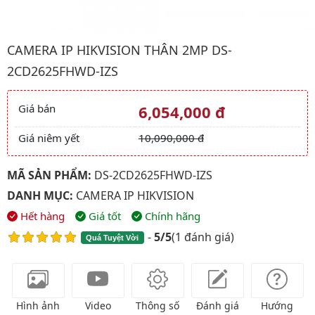
Hình ảnh đại diện của sản phẩm Camera IP HIKVISION Thân 2
CAMERA IP HIKVISION THÂN 2MP DS-
2CD2625FHWD-IZS
Giá bán
6,054,000 đ
Giá và khuyến mãi
Giá niêm yết
10,090,000 đ
MÃ SẢN PHẨM:
DS-2CD2625FHWD-IZS
DANH MỤC:
CAMERA IP HIKVISION
Hết hàng
Giá tốt
Chính hãng
-
5/5
(
1 đánh giá
)
Quá Tuyệt Vời
Hình ảnh
Video
Thông số
Đánh giá
Hướng