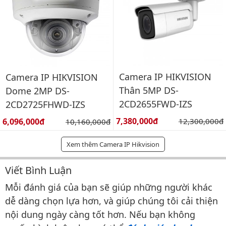
Camera IP HIKVISION
Camera IP HIKVISION
Thân 5MP DS-
Dome 2MP DS-
2CD2655FWD-IZS
2CD2725FHWD-IZS
Giá bán:
Giá bán:
7,380,000đ
Giá gốc:
6,096,000đ
Giá gốc:
12,300,000đ
10,160,000đ
Xem thêm Camera IP Hikvision
Viết Bình Luận
Bình luận & Đánh giá
Mỗi đánh giá của bạn sẽ giúp những người khác
dễ dàng chọn lựa hơn, và giúp chúng tôi cải thiện
nội dung ngày càng tốt hơn. Nếu bạn không