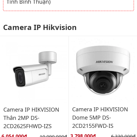
Tỉnh Bình Thuận)
Camera IP Hikvision
Camera IP HIKVISION
Camera IP HIKVISION
Dome 5MP DS-
Thân 2MP DS-
2CD2155FWD-IS
2CD2625FHWD-IZS
Giá bán:
Giá bán:
3,798,000đ
Giá gốc:
6,054,000đ
Giá gốc:
6,330,000đ
10,090,000đ