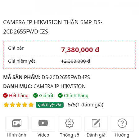
Hình ảnh đại diện của sản phẩm Camera IP HIKVISION Thân 5
CAMERA IP HIKVISION THÂN 5MP DS-
2CD2655FWD-IZS
Giá bán
7,380,000 đ
Giá và khuyến mãi
Giá niêm yết
12,300,000 đ
MÃ SẢN PHẨM:
DS-2CD2655FWD-IZS
DANH MỤC:
CAMERA IP HIKVISION
Hết hàng
Giá tốt
Chính hãng
-
5/5
(
1 đánh giá
)
Quá Tuyệt Vời
Hình ảnh
Video
Thông số
Đánh giá
Hướng