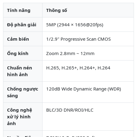
Tính năng
Thông số
Độ phân giải
5MP (2944 × 1656@20fps)
Cảm biến
1/2.9" Progressive Scan CMOS
Ống kính
Zoom 2.8mm ~ 12mm
Chuẩn nén
H.265, H.265+, H.264+, H.264
hình ảnh
Chống ngược
120dB Wide Dynamic Range (WDR)
sáng
Công nghệ
BLC/3D DNR/ROI/HLC
xử lý hình
ảnh