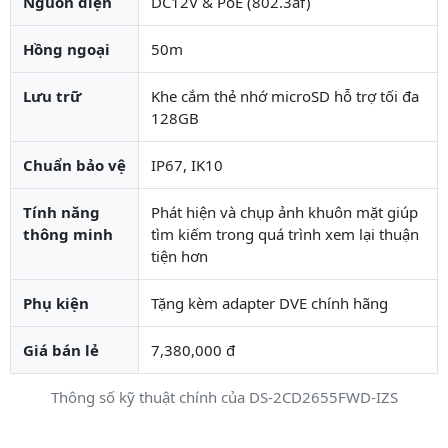
Nguồn điện
DC12V & PoE (802.3af)
Hồng ngoại
50m
Lưu trữ
Khe cắm thẻ nhớ microSD hỗ trợ tối đa
128GB
Chuẩn bảo vệ
IP67, IK10
Tính năng
Phát hiện và chụp ảnh khuôn mặt giúp
thông minh
tìm kiếm trong quá trình xem lại thuận
tiện hơn
Phụ kiện
Tặng kèm adapter DVE chính hãng
Giá bán lẻ
7,380,000 đ
Thông số kỹ thuật chính của DS-2CD2655FWD-IZS