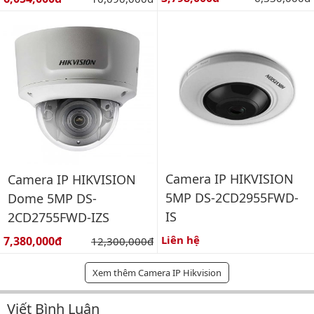
Camera IP HIKVISION
Camera IP HIKVISION
5MP DS-2CD2955FWD-
Dome 5MP DS-
IS
2CD2755FWD-IZS
Giá bán:
Liên hệ
7,380,000đ
Giá gốc:
12,300,000đ
Xem thêm Camera IP Hikvision
Viết Bình Luận