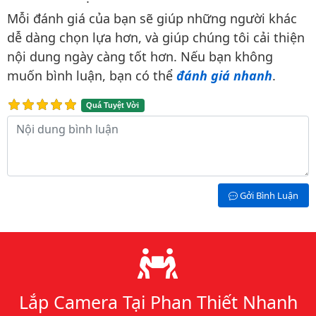
Bình luận & Đánh giá
Mỗi đánh giá của bạn sẽ giúp những người khác
dễ dàng chọn lựa hơn, và giúp chúng tôi cải thiện
nội dung ngày càng tốt hơn. Nếu bạn không
muốn bình luận, bạn có thể
đánh giá nhanh
.
Quá Tuyệt Vời
Nội dung bình luận
Gởi Bình Luận
Lý do chọn chúng tôi
Lắp Camera Tại Phan Thiết Nhanh