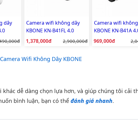
g dây
Camera wifi không dây
Camera wifi không
.0
KBONE KN-B41FL 4.0
KBONE KN-B41A 4.
Megapixel (Mp) Fullcolor
Megapixel (Mp)
Giá bán:
Giá bán:
á gốc:
1,378,000đ
Giá gốc:
969,000đ
Giá
490,000đ
2,900,000đ
2,0
có màu ban đêm - Có đèn
Camera Wifi Không Dây KBONE
khác dễ dàng chọn lựa hơn, và giúp chúng tôi cải th
uốn bình luận, bạn có thể
đánh giá nhanh
.