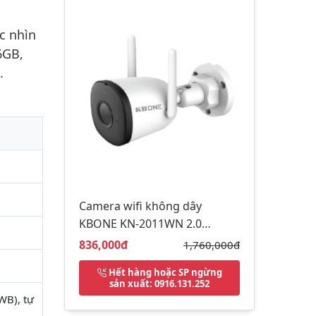
c nhìn
6GB,
.
Camera wifi không dây
KBONE KN-2011WN 2.0
Megapixel (Mp)
Giá bán:
836,000đ
Giá gốc:
1,760,000đ
Hết hàng hoặc SP ngừng
sản xuất
: 0916.131.252
WB), tự