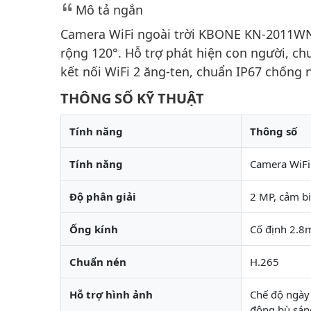
Mô tả ngắn
Camera WiFi ngoài trời KBONE KN-2011WN
rộng 120°. Hỗ trợ phát hiện con người, c
kết nối WiFi 2 ăng-ten, chuẩn IP67 chống 
THÔNG SỐ KỸ THUẬT
Tính năng
Thông số
Tính năng
Camera WiFi
Độ phân giải
2 MP, cảm b
Ống kính
Cố định 2.8m
Chuẩn nén
H.265
Hỗ trợ hình ảnh
Chế độ ngày
động bù sán