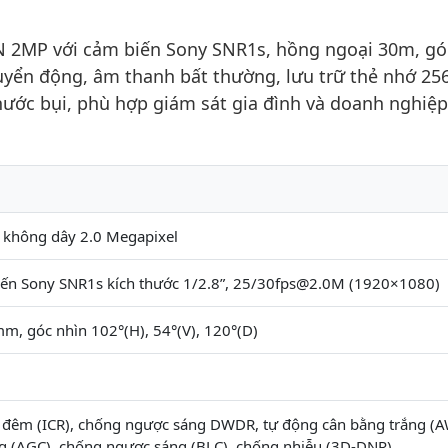
 2MP với cảm biến Sony SNR1s, hồng ngoại 30m, gó
huyển động, âm thanh bất thường, lưu trữ thẻ nhớ 25
nước bụi, phù hợp giám sát gia đình và doanh nghiệp
 không dây 2.0 Megapixel
iến Sony SNR1s kích thước 1/2.8”, 25/30fps@2.0M (1920×1080)
m, góc nhìn 102°(H), 54°(V), 120°(D)
 đêm (ICR), chống ngược sáng DWDR, tự động cân bằng trắng (A
g (AGC), chống ngược sáng (BLC), chống nhiễu (3D-DNR)