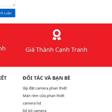
ình Luận
nh
Giá Thành Cạnh Tranh
IẾT
ĐỐI TÁC VÀ BẠN BÈ
lắp đặt camera phan thiết
Màn rèm cửa phan thiết
camera hd
bộ kit camera