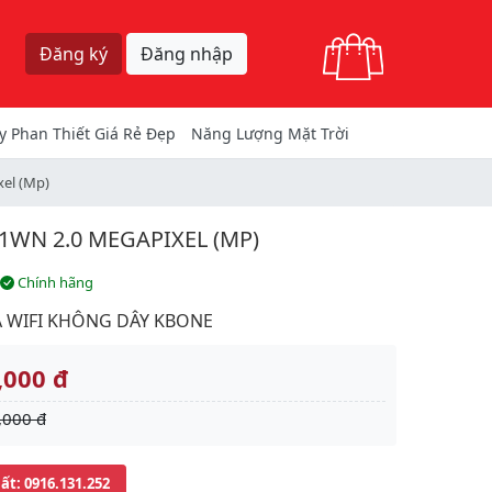
Giỏ hàng
Đăng ký
Đăng nhập
y Phan Thiết Giá Rẻ Đẹp
Năng Lượng Mặt Trời
el (Mp)
WN 2.0 MEGAPIXEL (MP)
Chính hãng
 WIFI KHÔNG DÂY KBONE
,000 đ
,000 đ
uất
: 0916.131.252