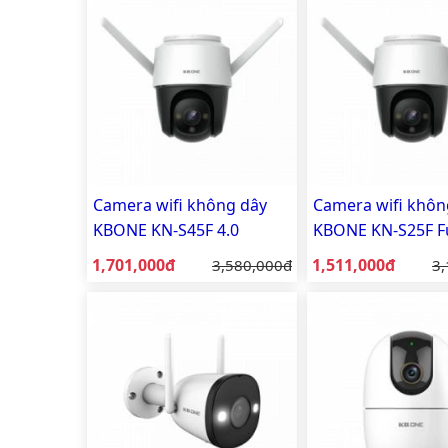
Camera wifi không dây
Camera wifi khôn
KBONE KN-S45F 4.0
KBONE KN-S25F Fu
Megapixel (Mp) Fullcolor
có màu ban đêm
Giá bán:
Giá bán:
1,701,000đ
Giá gốc:
1,511,000đ
Gi
3,580,000đ
3,
có màu ban đêm