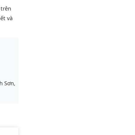
 trên
ết và
h Sơn,