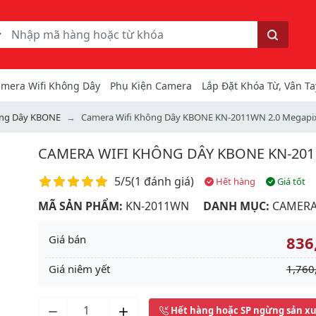
ếm
Tìm kiếm
mera Wifi Không Dây
Phụ Kiện Camera
Lắp Đặt Khóa Từ, Vân Ta
ông Dây KBONE
Camera Wifi Không Dây KBONE KN-2011WN 2.0 Megapix
CAMERA WIFI KHÔNG DÂY KBONE KN-2011
Điểm đánh giá
5/5
(
1 đánh giá
)
Hết hàng
Giá tốt
MÃ SẢN PHẨM:
KN-2011WN
DANH MỤC:
CAMERA
Giá bán
836
Giá niêm yết
1,760
Next
Hết hàng hoặc SP ngừng sản x