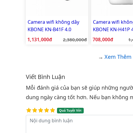
Camera wifi không dây
Camera wifi khôn
KBONE KN-B41F 4.0
KBONE KN-H41P 4
Megapixel (Mp) Fullcolor
Megapixel (Mp)
Giá bán:
Giá bán:
1,131,000đ
Giá gốc:
708,000đ
Gi
2,380,000đ
1,
có màu ban đêm
Xem Thêm 
Viết Bình Luận
Bình luận & Đánh giá
Mỗi đánh giá của bạn sẽ giúp những người 
dung ngày càng tốt hơn. Nếu bạn không m
Quá Tuyệt Vời
Nội dung bình luận