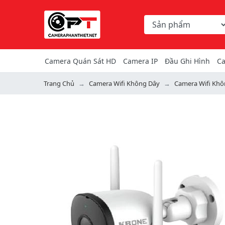
Chọn danh mục tìm ki
Từ khóa hoặc mã hàng
Camera Quán Sát HD
Camera IP
Đầu Ghi Hình
Ca
Trang Chủ
Camera Wifi Không Dây
Camera Wifi Kh
Previous