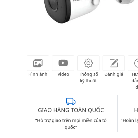
Hình ảnh
Video
Thông số
Đánh giá
Hư
kỹ thuật
dẫn
đ
GIAO HÀNG TOÀN QUỐC
H
"Hỗ trợ giao trên mọi miền của tổ
"Hoàn l
quốc"