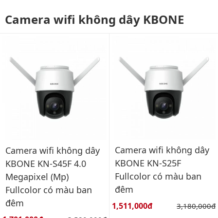
Camera wifi không dây KBONE
Camera wifi không dây
Camera wifi không dây
KBONE KN-S25F
KBONE KN-S45F 4.0
Fullcolor có màu ban
Megapixel (Mp)
đêm
Fullcolor có màu ban
đêm
Giá bán:
1,511,000đ
Giá gốc:
3,180,000đ