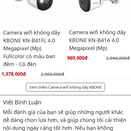
Camera wifi không dây
Camera wifi không dây
KBONE KN-B41A 4.0
KBONE KN-B41FL 4.0
Megapixel (Mp)
Megapixel (Mp)
Fullcolor có màu ban
Giá bán:
969,000đ
Giá gốc:
2,040,000đ
đêm - Có đèn
Giá bán:
1,378,000đ
Giá gốc:
2,900,000đ
Xem thêm Camera wifi không dây KBONE
Viết Bình Luận
Bình luận & Đánh giá
Mỗi đánh giá của bạn sẽ giúp những người khác
dễ dàng chọn lựa hơn, và giúp chúng tôi cải thiện
nội dung ngày càng tốt hơn. Nếu bạn không