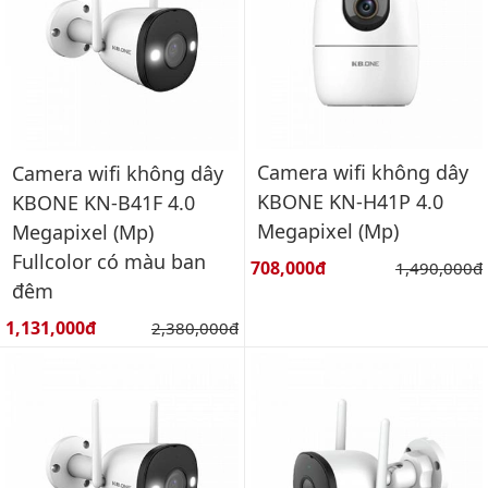
Camera wifi không dây
Camera wifi không dây
KBONE KN-H41P 4.0
KBONE KN-B41F 4.0
Megapixel (Mp)
Megapixel (Mp)
Fullcolor có màu ban
Giá bán:
708,000đ
Giá gốc:
1,490,000đ
đêm
Giá bán:
1,131,000đ
Giá gốc:
2,380,000đ