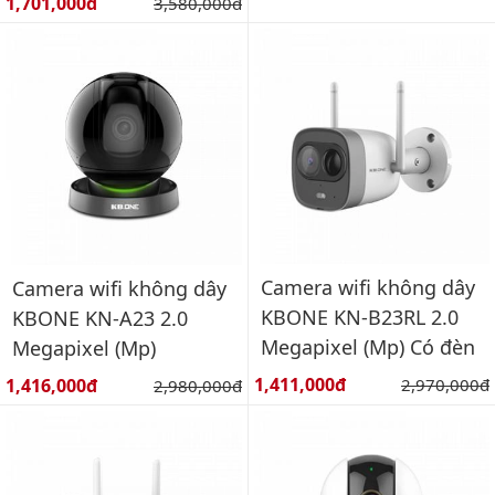
Giá bán:
1,701,000đ
Giá gốc:
3,580,000đ
Camera wifi không dây
Camera wifi không dây
KBONE KN-B23RL 2.0
KBONE KN-A23 2.0
Megapixel (Mp) Có đèn
Megapixel (Mp)
Giá bán:
Giá bán:
1,411,000đ
Giá gốc:
1,416,000đ
Giá gốc:
2,970,000đ
2,980,000đ