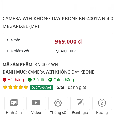
Hình ảnh đại diện của sản phẩm Camera wifi không dây KBONE
CAMERA WIFI KHÔNG DÂY KBONE KN-4001WN 4.0
MEGAPIXEL (MP)
Giá bán
969,000 đ
Giá và khuyến mãi
Giá niêm yết
2,040,000 đ
MÃ SẢN PHẨM:
KN-4001WN
DANH MỤC:
CAMERA WIFI KHÔNG DÂY KBONE
Hết hàng
Giá tốt
Chính hãng
-
5/5
(
1 đánh giá
)
Quá Tuyệt Vời
Hình ảnh
Video
Thông số
Đánh giá
Hướng