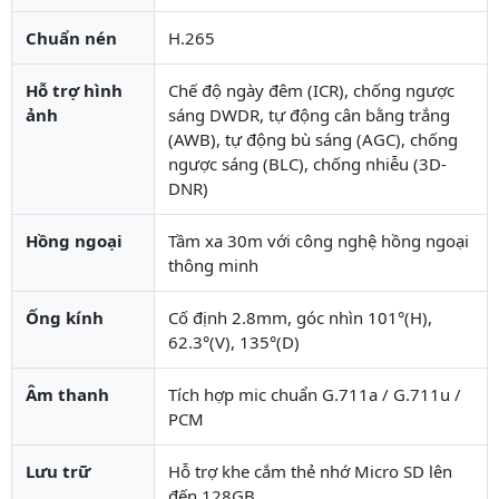
Chuẩn nén
H.265
Hỗ trợ hình
Chế độ ngày đêm (ICR), chống ngược
ảnh
sáng DWDR, tự động cân bằng trắng
(AWB), tự động bù sáng (AGC), chống
ngược sáng (BLC), chống nhiễu (3D-
DNR)
Hồng ngoại
Tầm xa 30m với công nghệ hồng ngoại
thông minh
Ống kính
Cố định 2.8mm, góc nhìn 101°(H),
62.3°(V), 135°(D)
Âm thanh
Tích hợp mic chuẩn G.711a / G.711u /
PCM
Lưu trữ
Hỗ trợ khe cắm thẻ nhớ Micro SD lên
đến 128GB