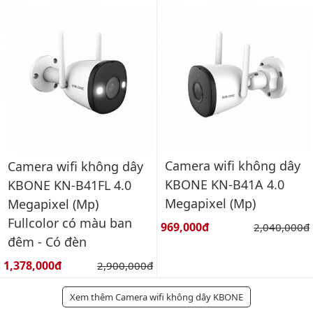
Camera wifi không dây
Camera wifi không dây
KBONE KN-B41A 4.0
KBONE KN-B41FL 4.0
Megapixel (Mp)
Megapixel (Mp)
Fullcolor có màu ban
Giá bán:
969,000đ
Giá gốc:
2,040,000đ
đêm - Có đèn
Giá bán:
1,378,000đ
Giá gốc:
2,900,000đ
Xem thêm Camera wifi không dây KBONE