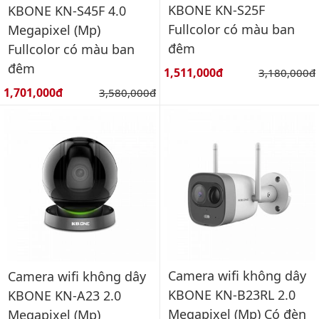
KBONE KN-S25F
KBONE KN-S45F 4.0
Fullcolor có màu ban
Megapixel (Mp)
đêm
Fullcolor có màu ban
đêm
Giá bán:
1,511,000đ
Giá gốc:
3,180,000đ
Giá bán:
1,701,000đ
Giá gốc:
3,580,000đ
Camera wifi không dây
Camera wifi không dây
KBONE KN-B23RL 2.0
KBONE KN-A23 2.0
Megapixel (Mp) Có đèn
Megapixel (Mp)