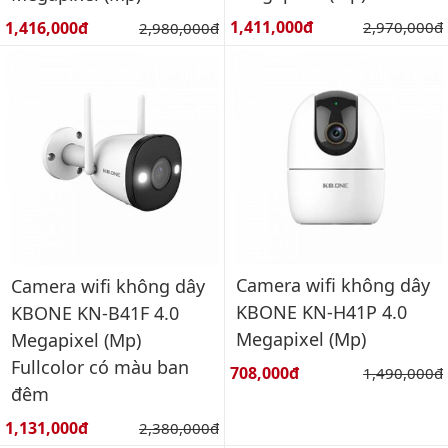
Giá bán:
Giá bán:
1,411,000đ
Giá gốc:
1,416,000đ
Giá gốc:
2,970,000đ
2,980,000đ
Camera wifi không dây
Camera wifi không dây
KBONE KN-H41P 4.0
KBONE KN-B41F 4.0
Megapixel (Mp)
Megapixel (Mp)
Fullcolor có màu ban
Giá bán:
708,000đ
Giá gốc:
1,490,000đ
đêm
Giá bán:
1,131,000đ
Giá gốc:
2,380,000đ