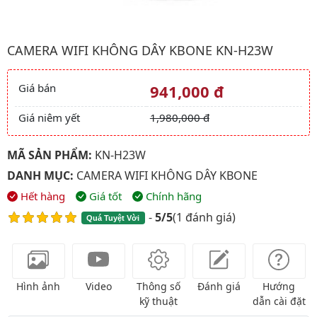
Hình ảnh đại diện của sản phẩm Camera wifi không dây KBON
CAMERA WIFI KHÔNG DÂY KBONE KN-H23W
Giá bán
941,000 đ
Giá và khuyến mãi
Giá niêm yết
1,980,000 đ
MÃ SẢN PHẨM:
KN-H23W
DANH MỤC:
CAMERA WIFI KHÔNG DÂY KBONE
Hết hàng
Giá tốt
Chính hãng
-
5/5
(
1 đánh giá
)
Quá Tuyệt Vời
Hình ảnh
Video
Thông số
Đánh giá
Hướng
kỹ thuật
dẫn cài đặt