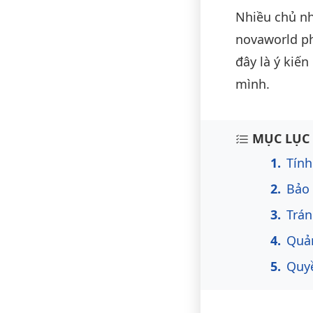
Nhiều chủ nh
novaworld ph
đây là ý kiế
mình.
Nội du
MỤC LỤC 
Tính
Bảo 
Trán
Quản
Quy