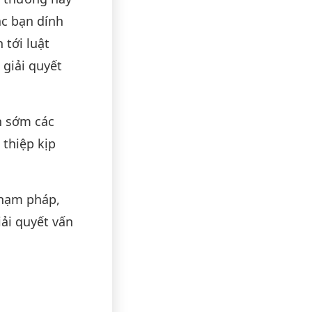
ác bạn dính
 tới luật
 giải quyết
n sớm các
thiệp kịp
phạm pháp,
ải quyết vấn