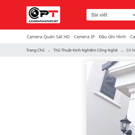
Chọn danh mục tìm ki
Từ khóa hoặc mã hàng
Camera Quán Sát HD
Camera IP
Đầu Ghi Hình
Ca
Trang Chủ
Thủ Thuật Kinh Nghiệm Công Nghệ
Có N