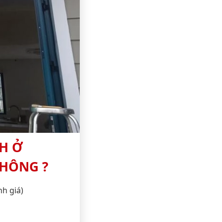
H Ở
KHÔNG ?
nh giá)