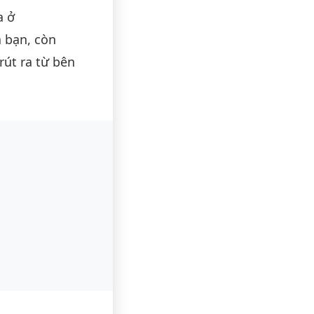
a ở
 bạn, còn
rút ra từ bên