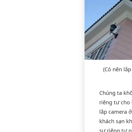
(Có nên lắ
Chúng ta khô
riêng tư cho
lắp camera ở
khách sạn kh
sự riêng tư n