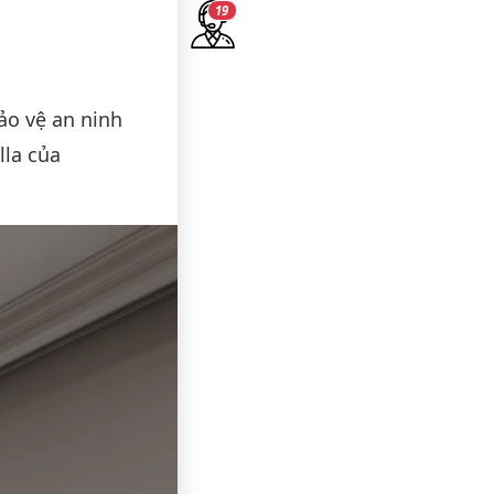
17
ảo vệ an ninh
lla của