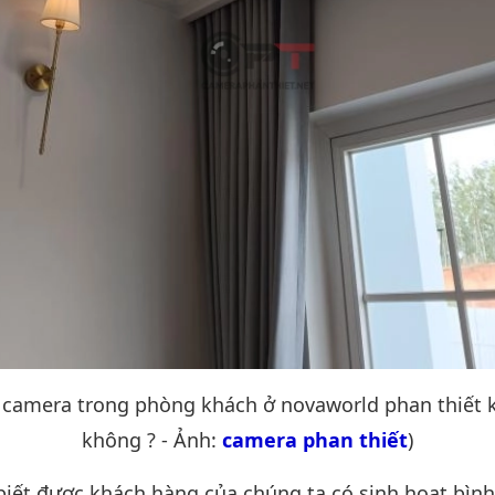
p camera trong phòng khách ở novaworld phan thiết k
không ? - Ảnh:
camera phan thiết
)
biết được khách hàng của chúng ta có sinh hoạt bìn