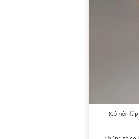
(Có nên lắ
Chúng ta sẽ 