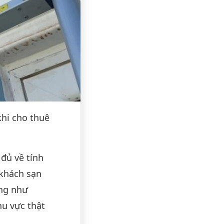
hi cho thuê
đủ về tính
 khách sạn
ũng như
u vực thật