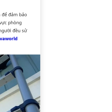
h
để đảm bảo
u vực phòng
 người đều sử
ovaworld