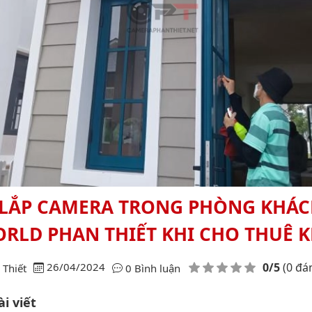
 LẮP CAMERA TRONG PHÒNG KHÁC
RLD PHAN THIẾT KHI CHO THUÊ 
Điểm đánh giá
26/04/2024
0/5
(0 đá
Thiết
0 Bình luận
i viết