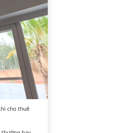
hi cho thuê
h thường hay