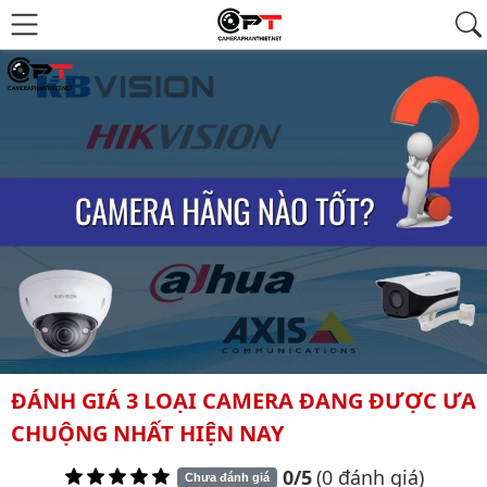
ĐÁNH GIÁ 3 LOẠI CAMERA ĐANG ĐƯỢC ƯA
CHUỘNG NHẤT HIỆN NAY
0/5
(0 đánh giá)
Chưa đánh giá