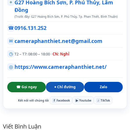
⌖
G27 Hoàng Bích Sơn, P. Phú Thủy, Lâm
Đồng
(Trước đây: G27 Hoàng Bích Sơn, P. Phú Thủy, Tp. Phan Thiết, Bình Thuận)
0916.131.252
☎
cameraphanthiet.net@gmail.com
✉
◷
T2 – T7: 08:00 – 18:00 ·
CN: Nghỉ
https://www.cameraphanthiet.net/
◎
☎ Gọi ngay
⌖ Chỉ đường
Zalo
f
▶
♪
Kết nối với chúng tôi
Facebook
Youtube
TikTok
Bình luận
Viết Bình Luận