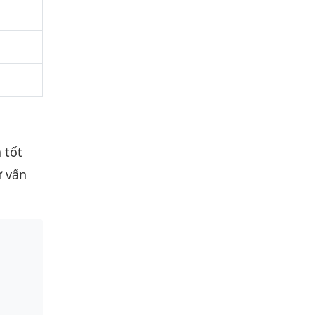
 tốt
ư vấn