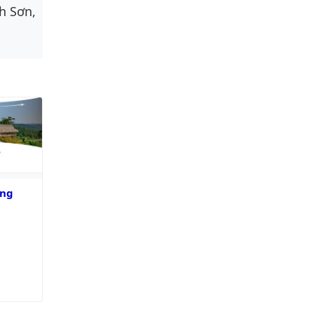
h Sơn,
xem được từ xa
ông