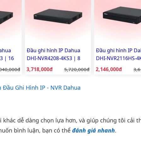
Dahua
Đầu ghi hình IP Dahua
Đầu ghi hình IP D
3 | 16
DHI-NVR4208-4KS3 | 8
DHI-NVR2116HS-4K
 hãng
kênh, 4K | Chính hãng
16 kênh, 4K | Chí
Giá bán:
Giá bán:
á gốc:
3,718,000đ
Giá gốc:
2,146,000đ
Giá
040,000đ
5,720,000đ
3,6
Đầu Ghi Hình IP - NVR Dahua
khác dễ dàng chọn lựa hơn, và giúp chúng tôi cải th
uốn bình luận, bạn có thể
đánh giá nhanh
.