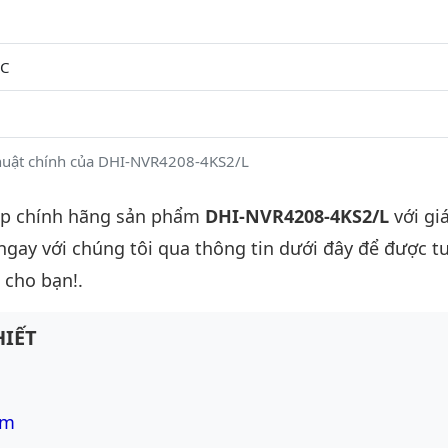
°C
huật chính của DHI-NVR4208-4KS2/L
ấp chính hãng sản phẩm
DHI-NVR4208-4KS2/L
với giá
 ngay với chúng tôi qua thông tin dưới đây để được t
 cho bạn!.
IẾT
om