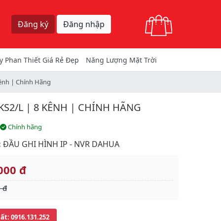
Giỏ hàng
Đăng ký
Đăng nhập
y Phan Thiết Giá Rẻ Đẹp
Năng Lượng Mặt Trời
ênh | Chính Hãng
KS2/L | 8 KÊNH | CHÍNH HÃNG
Chính hãng
:
ĐẦU GHI HÌNH IP - NVR DAHUA
000 đ
 đ
uất
: 0916.131.252