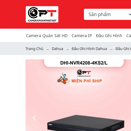
Chọn danh mục tìm ki
Từ khóa hoặc mã hàng
Camera Quán Sát HD
Camera IP
Đầu Ghi Hình
Ca
Trang Chủ
Dahua
Đầu Ghi Hình Dahua
Đầu Ghi 
Previous