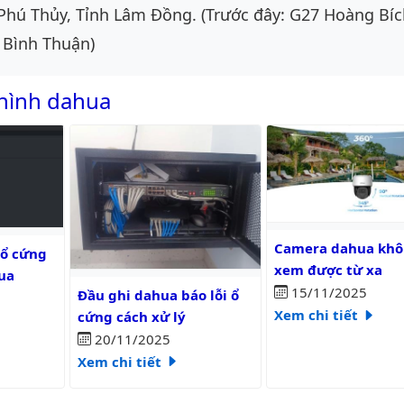
Phú Thủy, Tỉnh Lâm Đồng. (Trước đây: G27 Hoàng Bíc
 Bình Thuận)
hình dahua
Camera dahua không 
 cứng đầu ghi hình dahua
Camera dahua kh
 ổ cứng
xem được từ xa
ua
Đầu ghi dahua báo lỗi ổ cứng cách xử lý
15/11/2025
Đầu ghi dahua báo lỗi ổ
Xem chi tiết
cứng cách xử lý
20/11/2025
Xem chi tiết