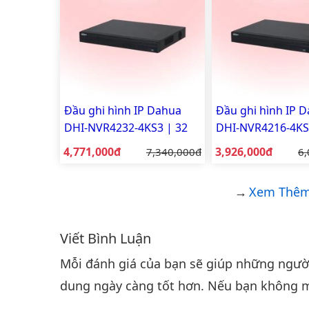
Đầu ghi hình IP Dahua
Đầu ghi hình IP 
DHI-NVR4232-4KS3 | 32
DHI-NVR4216-4KS
kênh, 4K | Chính hãng
kênh, 4K | Chính
Giá bán:
Giá bán:
4,771,000đ
Giá gốc:
3,926,000đ
Gi
7,340,000đ
6,
Xem Thêm 
Viết Bình Luận
Bình luận & Đánh giá
Mỗi đánh giá của bạn sẽ giúp những người 
dung ngày càng tốt hơn. Nếu bạn không m