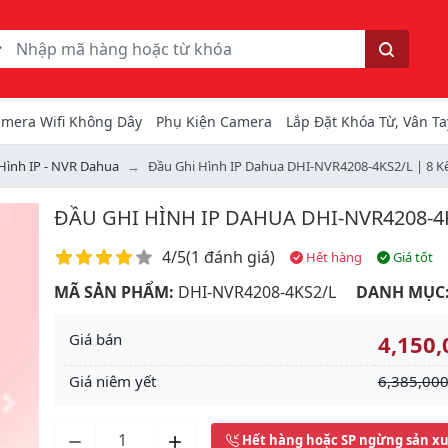
ếm
Tìm kiếm
mera Wifi Không Dây
Phụ Kiện Camera
Lắp Đặt Khóa Từ, Vân Ta
Hình IP - NVR Dahua
Đầu Ghi Hình IP Dahua DHI-NVR4208-4KS2/L | 8 K
ĐẦU GHI HÌNH IP DAHUA DHI-NVR4208-4
Điểm đánh giá
4/5
(
1 đánh giá
)
Hết hàng
Giá tốt
MÃ SẢN PHẨM:
DHI-NVR4208-4KS2/L
DANH MỤC
Giá bán
4,150,
Giá niêm yết
6,385,000
Next
Hết hàng hoặc SP ngừng sản x