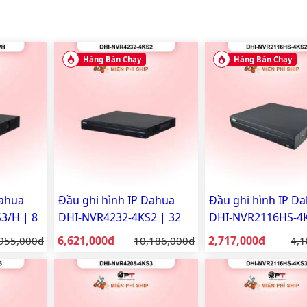
Hàng Bán Chạy
Hàng Bán Chạy
Dahua
Đầu ghi hình IP Dahua
Đầu ghi hình IP D
3/H | 8
DHI-NVR4232-4KS2 | 32
DHI-NVR2116HS-4K
g
kênh, 4K | Chính hãng
16 kênh, 4K | Chí
Giá bán:
Giá bán:
á gốc:
6,621,000đ
Giá gốc:
2,717,000đ
Giá
955,000đ
10,186,000đ
4,1