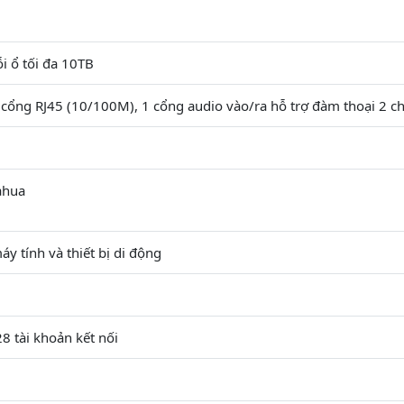
i ổ tối đa 10TB
 cổng RJ45 (10/100M), 1 cổng audio vào/ra hỗ trợ đàm thoại 2 c
ahua
 tính và thiết bị di động
8 tài khoản kết nối