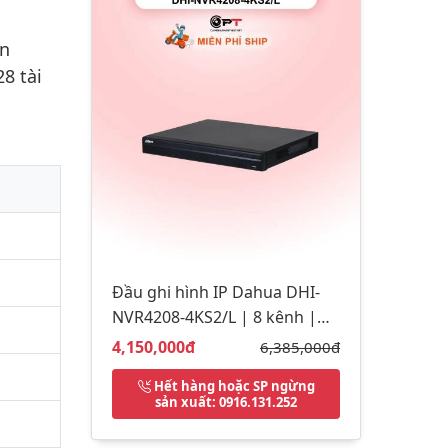
én
8 tài
Đầu ghi hình IP Dahua DHI-
NVR4208-4KS2/L | 8 kênh |
Chính hãng
Giá bán:
4,150,000đ
Giá gốc:
6,385,000đ
Hết hàng hoặc SP ngừng
sản xuất
: 0916.131.252