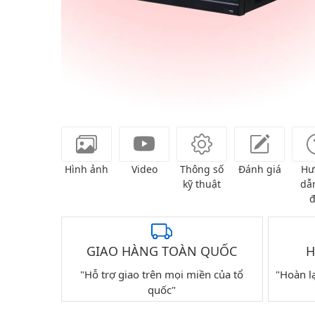
Hình ảnh
Video
Thông số
Đánh giá
Hư
kỹ thuật
dẫn
đ
GIAO HÀNG TOÀN QUỐC
H
"Hỗ trợ giao trên mọi miền của tổ
"Hoàn l
quốc"