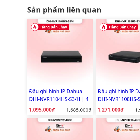
Sản phẩm liên quan
Hàng Bán Chạy
Hàng Bán Chạy
Đầu ghi hình IP Dahua
Đầu ghi hình IP 
DHI-NVR1104HS-S3/H | 4
DHI-NVR1108HS-S
kênh | Chính hãng
kênh | Chính hãn
Giá bán:
Giá bán:
1,095,000đ
Giá gốc:
1,271,000đ
Gi
1,685,000đ
1,