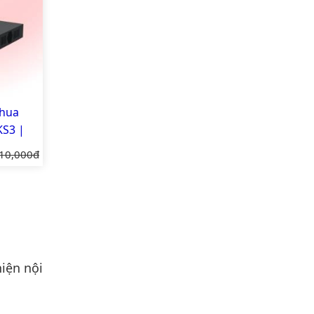
ahua
S3 |
nh hãng
 gốc:
10,000đ
iện nội