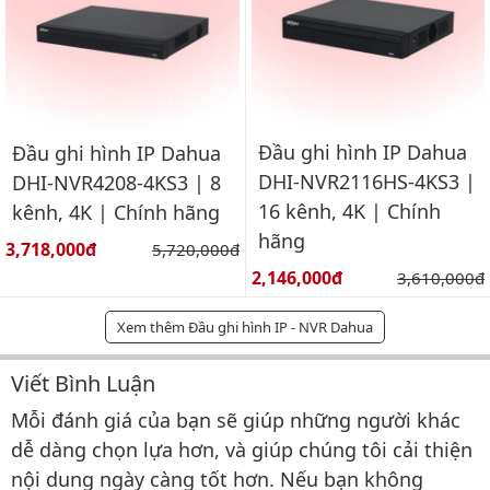
Đầu ghi hình IP Dahua
Đầu ghi hình IP Dahua
DHI-NVR2116HS-4KS3 |
DHI-NVR4208-4KS3 | 8
16 kênh, 4K | Chính
kênh, 4K | Chính hãng
hãng
Giá bán:
3,718,000đ
Giá gốc:
5,720,000đ
Giá bán:
2,146,000đ
Giá gốc:
3,610,000đ
Xem thêm Đầu ghi hình IP - NVR Dahua
Viết Bình Luận
Bình luận & Đánh giá
Mỗi đánh giá của bạn sẽ giúp những người khác
dễ dàng chọn lựa hơn, và giúp chúng tôi cải thiện
nội dung ngày càng tốt hơn. Nếu bạn không