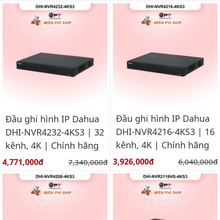
Đầu ghi hình IP Dahua
Đầu ghi hình IP Dahua
DHI-NVR4216-4KS3 | 16
DHI-NVR4232-4KS3 | 32
kênh, 4K | Chính hãng
kênh, 4K | Chính hãng
Giá bán:
Giá bán:
3,926,000đ
Giá gốc:
4,771,000đ
Giá gốc:
6,040,000đ
7,340,000đ