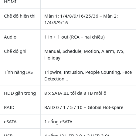
HDMI
Chế độ hiển thị
Màn 1: 1/4/8/9/16/25/36 – Màn 2:
1/4/8/9/16
Audio
1 in + 1 out (RCA – hai chiều)
Chế độ ghi
Manual, Schedule, Motion, Alarm, IVS,
Holiday
Tính năng IVS
Tripwire, Intrusion, People Counting, Face
Detection…
HDD gắn trong
8 x SATA III, tối đa 8 TB mỗi ổ
RAID
RAID 0 / 1 / 5 / 10 + Global Hot-spare
eSATA
1 cổng eSATA
USB
4 cổng (2 USB 2.0 + 2 USB 3.0)