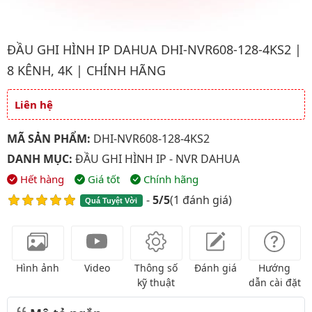
Hình ảnh đại diện của sản phẩm Đầu ghi hình IP Dahua DHI-NVR
ĐẦU GHI HÌNH IP DAHUA DHI-NVR608-128-4KS2 |
8 KÊNH, 4K | CHÍNH HÃNG
Liên hệ
Giá và khuyến mãi
MÃ SẢN PHẨM:
DHI-NVR608-128-4KS2
DANH MỤC:
ĐẦU GHI HÌNH IP - NVR DAHUA
Hết hàng
Giá tốt
Chính hãng
-
5/5
(
1 đánh giá
)
Quá Tuyệt Vời
Hình ảnh
Video
Thông số
Đánh giá
Hướng
kỹ thuật
dẫn cài đặt