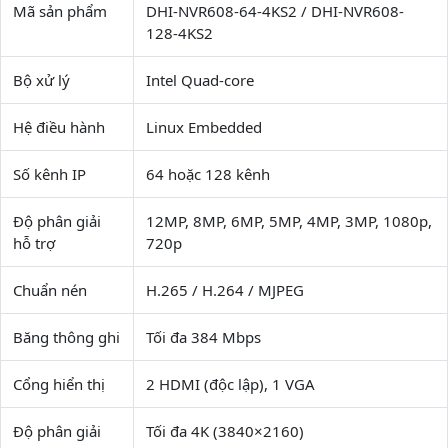
Mã sản phẩm
DHI-NVR608-64-4KS2 / DHI-NVR608-
128-4KS2
Bộ xử lý
Intel Quad-core
Hệ điều hành
Linux Embedded
Số kênh IP
64 hoặc 128 kênh
Độ phân giải
12MP, 8MP, 6MP, 5MP, 4MP, 3MP, 1080p,
hỗ trợ
720p
Chuẩn nén
H.265 / H.264 / MJPEG
Băng thông ghi
Tối đa 384 Mbps
Cổng hiển thị
2 HDMI (độc lập), 1 VGA
Độ phân giải
Tối đa 4K (3840×2160)