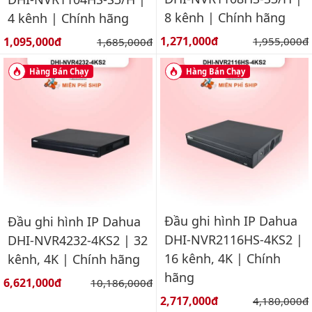
8 kênh | Chính hãng
4 kênh | Chính hãng
Giá bán:
Giá bán:
1,271,000đ
Giá gốc:
1,095,000đ
Giá gốc:
1,955,000đ
1,685,000đ
Hàng Bán Chạy
Hàng Bán Chạy
Đầu ghi hình IP Dahua
Đầu ghi hình IP Dahua
DHI-NVR2116HS-4KS2 |
DHI-NVR4232-4KS2 | 32
16 kênh, 4K | Chính
kênh, 4K | Chính hãng
hãng
Giá bán:
6,621,000đ
Giá gốc:
10,186,000đ
Giá bán:
2,717,000đ
Giá gốc:
4,180,000đ