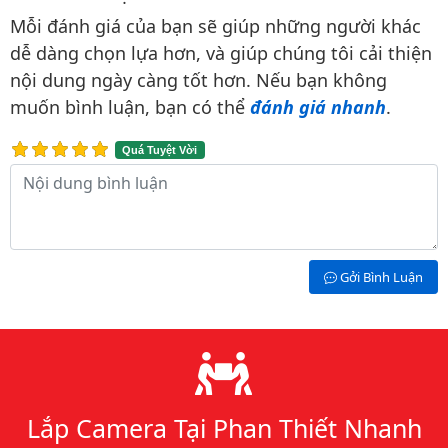
Bình luận & Đánh giá
Mỗi đánh giá của bạn sẽ giúp những người khác
dễ dàng chọn lựa hơn, và giúp chúng tôi cải thiện
nội dung ngày càng tốt hơn. Nếu bạn không
muốn bình luận, bạn có thể
đánh giá nhanh
.
Quá Tuyệt Vời
Nội dung bình luận
Gởi Bình Luận
Lý do chọn chúng tôi
Lắp Camera Tại Phan Thiết Nhanh