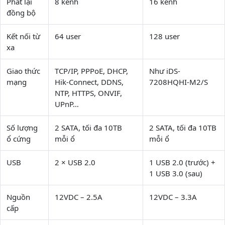
Phát lại
8 kênh
16 kênh
đồng bộ
Kết nối từ
64 user
128 user
xa
Giao thức
TCP/IP, PPPoE, DHCP,
Như iDS-
mạng
Hik-Connect, DDNS,
7208HQHI-M2/S
NTP, HTTPS, ONVIF,
UPnP…
Số lượng
2 SATA, tối đa 10TB
2 SATA, tối đa 10TB
ổ cứng
mỗi ổ
mỗi ổ
USB
2 × USB 2.0
1 USB 2.0 (trước) +
1 USB 3.0 (sau)
Nguồn
12VDC – 2.5A
12VDC – 3.3A
cấp