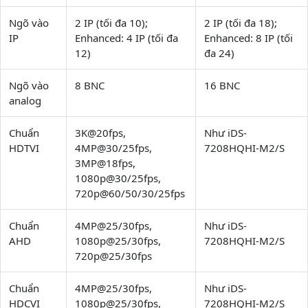
Ngõ vào
2 IP (tối đa 10);
2 IP (tối đa 18);
IP
Enhanced: 4 IP (tối đa
Enhanced: 8 IP (tối
12)
đa 24)
Ngõ vào
8 BNC
16 BNC
analog
Chuẩn
3K@20fps,
Như iDS-
HDTVI
4MP@30/25fps,
7208HQHI-M2/S
3MP@18fps,
1080p@30/25fps,
720p@60/50/30/25fps
Chuẩn
4MP@25/30fps,
Như iDS-
AHD
1080p@25/30fps,
7208HQHI-M2/S
720p@25/30fps
Chuẩn
4MP@25/30fps,
Như iDS-
HDCVI
1080p@25/30fps,
7208HQHI-M2/S