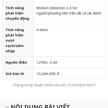
Tính năng
Motion Detection 2.0 lọc
phát hiện
người/phương tiện trên tất cả các kênh
chuyển động
Tính năng
4 kênh
phát hiện
vượt
vạch/xâm
nhập
Nguồn điện
12VDC, 3.3A
Giá bán lẻ
10,266,000 đ
Thông số kỹ thuật chính của iDS-7232HQHI-M2/S
Mô tả chi tiết sản phẩm
NỘI DUNG BÀI VIẾT