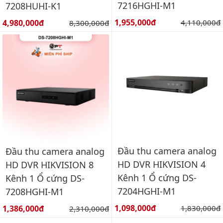
7216HGHI-M1
7208HUHI-K1
Giá bán:
Giá bán:
1,955,000đ
Giá gốc:
4,980,000đ
Giá gốc:
4,110,000đ
8,300,000đ
Đầu thu camera analog
Đầu thu camera analog
HD DVR HIKVISION 4
HD DVR HIKVISION 8
Kênh 1 Ổ cứng DS-
Kênh 1 Ổ cứng DS-
7204HGHI-M1
7208HGHI-M1
Giá bán:
Giá bán:
1,098,000đ
Giá gốc:
1,386,000đ
Giá gốc:
1,830,000đ
2,310,000đ