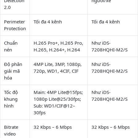
Detection
người/xe
2.0
Perimeter
Tối đa 4 kênh
Tối đa 4 kênh
Protection
Chuẩn
H.265 Pro+, H.265 Pro,
Như iDS-
nén
H.265, H.264+, H.264
7208HQHI-M2/S
Độ phân
4MP Lite, 3MP, 1080p,
Như iDS-
giải mã
720p, WD1, 4CIF, CIF
7208HQHI-M2/S
hóa
Tốc độ
Main: 4MP Lite@15fps;
Như iDS-
khung
1080p Lite@25/30fps;
7208HQHI-M2/S
hình
Sub: WD1/CIF@12–
30fps
Bitrate
32 Kbps – 6 Mbps
32 Kbps – 6 Mbps
video