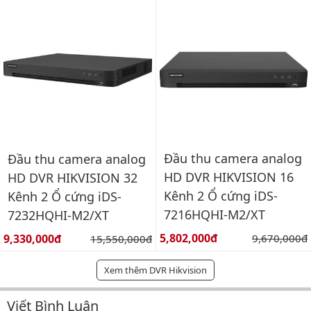
Đầu thu camera analog
Đầu thu camera analog
HD DVR HIKVISION 16
HD DVR HIKVISION 32
Kênh 2 Ổ cứng iDS-
Kênh 2 Ổ cứng iDS-
7216HQHI-M2/XT
7232HQHI-M2/XT
Giá bán:
Giá bán:
5,802,000đ
Giá gốc:
9,330,000đ
Giá gốc:
9,670,000đ
15,550,000đ
Xem thêm DVR Hikvision
Viết Bình Luận