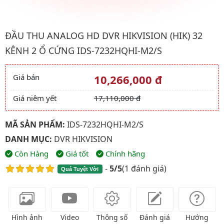
Hình ảnh đại diện của sản phẩm Đầu thu analog HD DVR HIKVI
ĐẦU THU ANALOG HD DVR HIKVISION (HIK) 32
KÊNH 2 Ổ CỨNG IDS-7232HQHI-M2/S
Giá bán
10,266,000 đ
Giá và khuyến mãi
Giá niêm yết
17,110,000 đ
MÃ SẢN PHẨM:
IDS-7232HQHI-M2/S
DANH MỤC:
DVR HIKVISION
Còn Hàng
Giá tốt
Chính hãng
-
5/5
(
1 đánh giá
)
Quá Tuyệt Vời
Hình ảnh
Video
Thông số
Đánh giá
Hướng