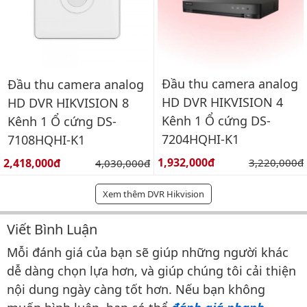
Đầu thu camera analog
Đầu thu camera analog
HD DVR HIKVISION 4
HD DVR HIKVISION 8
Kênh 1 Ổ cứng DS-
Kênh 1 Ổ cứng DS-
7204HQHI-K1
7108HQHI-K1
Giá bán:
Giá bán:
1,932,000đ
Giá gốc:
2,418,000đ
Giá gốc:
3,220,000đ
4,030,000đ
Xem thêm DVR Hikvision
Viết Bình Luận
Bình luận & Đánh giá
Mỗi đánh giá của bạn sẽ giúp những người khác
dễ dàng chọn lựa hơn, và giúp chúng tôi cải thiện
nội dung ngày càng tốt hơn. Nếu bạn không