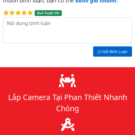
muốn bình luận, bạn có thể
đánh giá nhanh
.
Quá Tuyệt Vời
Nội dung bình luận
Gởi Bình Luận
Lý do chọn chúng tôi
Lắp Camera Tại Phan Thiết Nhanh
Chóng