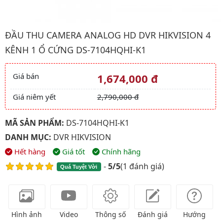
Hình ảnh đại diện của sản phẩm Đầu thu camera analog HD DV
ĐẦU THU CAMERA ANALOG HD DVR HIKVISION 4
KÊNH 1 Ổ CỨNG DS-7104HQHI-K1
Giá bán
1,674,000 đ
Giá và khuyến mãi
Giá niêm yết
2,790,000 đ
MÃ SẢN PHẨM:
DS-7104HQHI-K1
DANH MỤC:
DVR HIKVISION
Hết hàng
Giá tốt
Chính hãng
-
5/5
(
1 đánh giá
)
Quá Tuyệt Vời
Hình ảnh
Video
Thông số
Đánh giá
Hướng