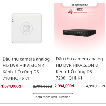
Đầu thu camera analog
Đầu thu camera analog
HD DVR HIKVISION 8
HD DVR HIKVISION 4
Kênh 1 Ổ cứng DS-
Kênh 1 Ổ cứng DS-
7208HQHI-K1
7104HQHI-K1
Giá bán:
Giá bán:
2,994,000đ
Giá gốc:
1,674,000đ
Giá gốc:
4,990,000đ
2,790,000đ
Xem thêm DVR Hikvision