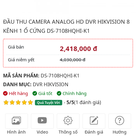
Hình ảnh đại diện của sản phẩm Đầu thu camera analog HD DV
ĐẦU THU CAMERA ANALOG HD DVR HIKVISION 8
KÊNH 1 Ổ CỨNG DS-7108HQHI-K1
Giá bán
2,418,000 đ
Giá và khuyến mãi
Giá niêm yết
4,030,000 đ
MÃ SẢN PHẨM:
DS-7108HQHI-K1
DANH MỤC:
DVR HIKVISION
Hết hàng
Giá tốt
Chính hãng
-
5/5
(
1 đánh giá
)
Quá Tuyệt Vời
Hình ảnh
Video
Thông số
Đánh giá
Hướng