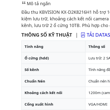
Mô tả ngắn
Đầu thu KBVISION KX-D2K8216H1 hỗ trợ 16 
kiệm lưu trữ, khoảng cách kết nối camera
kênh, lưu trữ 2 ổ cứng 10TB. Phù hợp cho 
THÔNG SỐ KỸ THUẬT
|
TẢI DATA
Tính năng
Thông số
Ổ cứng (hdd)
Lưu trữ: 2 S
Số kênh
Tính năng đầ
Chuẩn Nén
Chuẩn nén h
Khoảng cách kết nối
1200m (came
Cổng xuất hình
VGA/HDMI