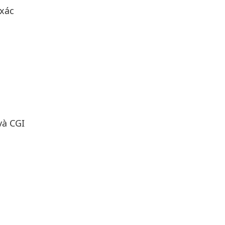
 xác
và CGI