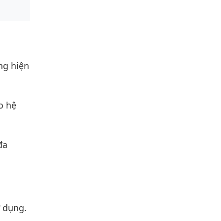
ng hiện
o hệ
đa
ử dụng.