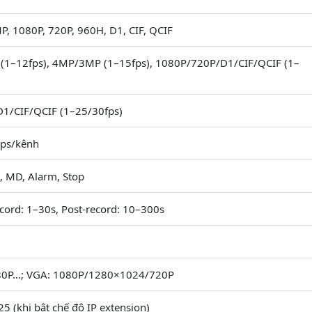
P, 1080P, 720P, 960H, D1, CIF, QCIF
 (1–12fps), 4MP/3MP (1–15fps), 1080P/720P/D1/CIF/QCIF (1–
D1/CIF/QCIF (1–25/30fps)
ps/kênh
, MD, Alarm, Stop
cord: 1–30s, Post-record: 10–300s
80P…; VGA: 1080P/1280×1024/720P
5 (khi bật chế độ IP extension)