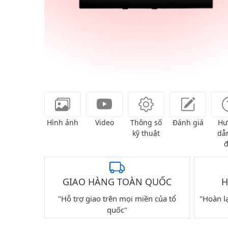
Hình ảnh
Video
Thông số
Đánh giá
Hư
kỹ thuật
dẫn
đ
GIAO HÀNG TOÀN QUỐC
H
"Hỗ trợ giao trên mọi miền của tổ
"Hoàn l
quốc"