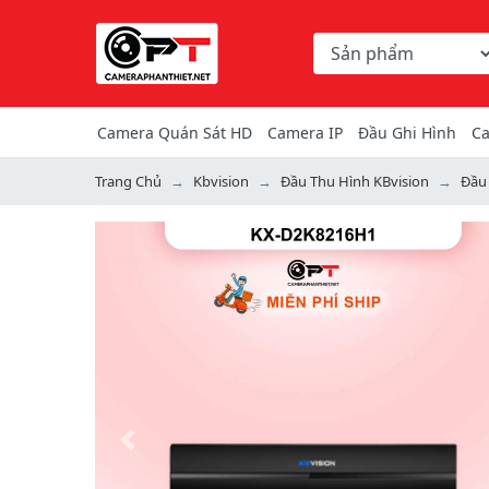
Chọn danh mục tìm ki
Từ khóa hoặc mã hàng
Camera Quán Sát HD
Camera IP
Đầu Ghi Hình
Ca
Trang Chủ
Kbvision
Đầu Thu Hình KBvision
Đầu
Previous