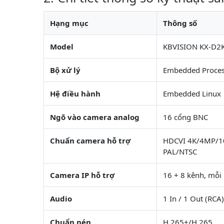
Hạng mục
Thông số
Model
KBVISION KX-D2
Bộ xử lý
Embedded Proces
Hệ điều hành
Embedded Linux
Ngõ vào camera analog
16 cổng BNC
Chuẩn camera hỗ trợ
HDCVI 4K/4MP/1
PAL/NTSC
Camera IP hỗ trợ
16 + 8 kênh, mỗi
Audio
1 In / 1 Out (RCA
Chuẩn nén
H.265+/H.265