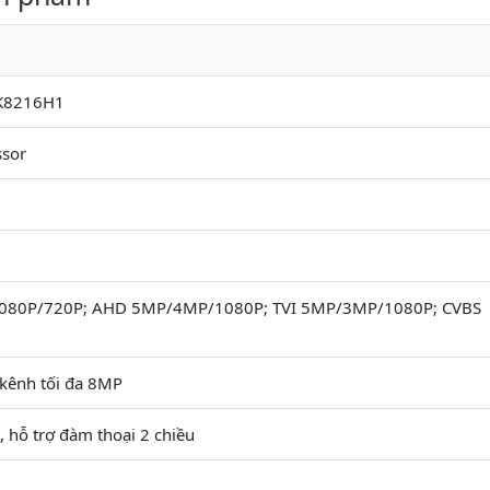
K8216H1
sor
080P/720P; AHD 5MP/4MP/1080P; TVI 5MP/3MP/1080P; CVBS
 kênh tối đa 8MP
), hỗ trợ đàm thoại 2 chiều