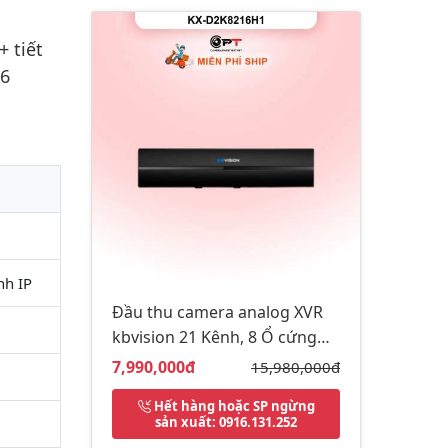
 tiết
16
nh IP
Đầu thu camera analog XVR
kbvision 21 Kênh, 8 Ổ cứng
KX-D2K8216H1
Giá bán:
7,990,000đ
Giá gốc:
15,980,000đ
Hết hàng hoặc SP ngừng
sản xuất
: 0916.131.252