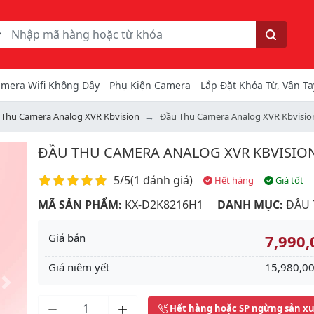
ếm
Tìm kiếm
mera Wifi Không Dây
Phụ Kiện Camera
Lắp Đặt Khóa Từ, Vân Ta
 Thu Camera Analog XVR Kbvision
Đầu Thu Camera Analog XVR Kbvisio
ĐẦU THU CAMERA ANALOG XVR KBVISION
Điểm đánh giá
5/5
(
1 đánh giá
)
Hết hàng
Giá tốt
MÃ SẢN PHẨM:
KX-D2K8216H1
DANH MỤC:
ĐẦU 
Giá bán
7,990,
Giá niêm yết
15,980,00
Next
Hết hàng hoặc SP ngừng sản x