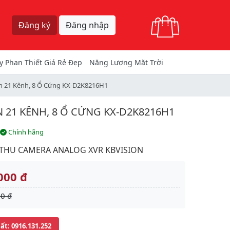
Giỏ hàng
Đăng ký
Đăng nhập
y Phan Thiết Giá Rẻ Đẹp
Năng Lượng Mặt Trời
n 21 Kênh, 8 Ổ Cứng KX-D2K8216H1
 21 KÊNH, 8 Ổ CỨNG KX-D2K8216H1
Chính hãng
THU CAMERA ANALOG XVR KBVISION
000 đ
0 đ
uất
: 0916.131.252