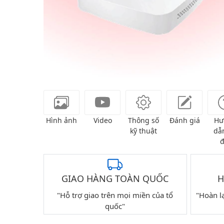
Hình ảnh
Video
Thông số
Đánh giá
Hư
kỹ thuật
dẫn
đ
GIAO HÀNG TOÀN QUỐC
H
"Hỗ trợ giao trên mọi miền của tổ
"Hoàn l
quốc"