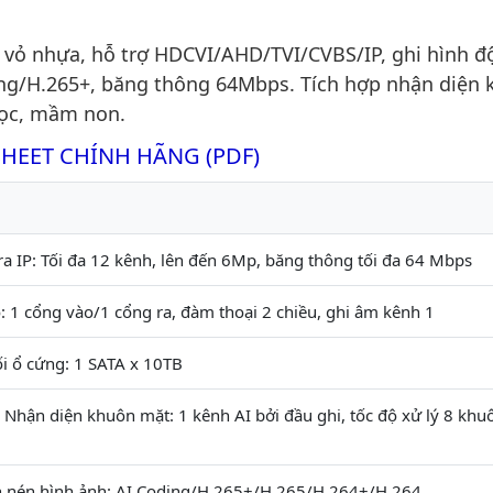
 vỏ nhựa, hỗ trợ HDCVI/AHD/TVI/CVBS/IP, ghi hình đ
ng/H.265+, băng thông 64Mbps. Tích hợp nhận diện
học, mầm non.
SHEET CHÍNH HÃNG (PDF)
a IP: Tối đa 12 kênh, lên đến 6Mp, băng thông tối đa 64 Mbps
: 1 cổng vào/1 cổng ra, đàm thoại 2 chiều, ghi âm kênh 1
ối ổ cứng: 1 SATA x 10TB
 Nhận diện khuôn mặt: 1 kênh AI bởi đầu ghi, tốc độ xử lý 8 khu
n nén hình ảnh: AI Coding/H.265+/H.265/H.264+/H.264