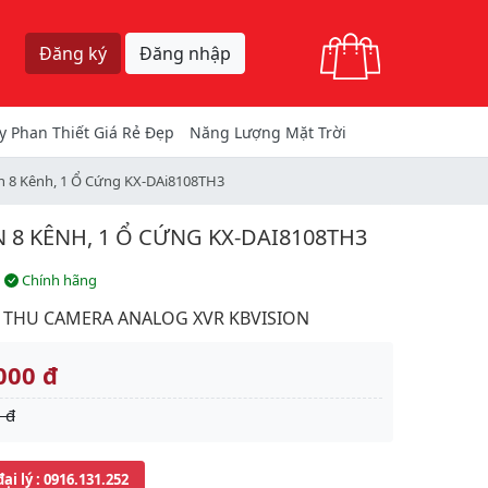
Giỏ hàng
Đăng ký
Đăng nhập
y Phan Thiết Giá Rẻ Đẹp
Năng Lượng Mặt Trời
n 8 Kênh, 1 Ổ Cứng KX-DAi8108TH3
8 KÊNH, 1 Ổ CỨNG KX-DAI8108TH3
Chính hãng
 THU CAMERA ANALOG XVR KBVISION
000 đ
 đ
đại lý
: 0916.131.252