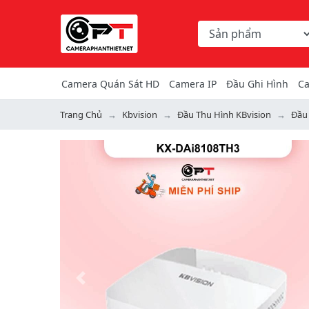
Chọn danh mục tìm ki
Từ khóa hoặc mã hàng
Camera Quán Sát HD
Camera IP
Đầu Ghi Hình
Ca
Trang Chủ
Kbvision
Đầu Thu Hình KBvision
Đầu
Previous