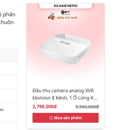
ộ phân
 khuôn
Đầu thu camera analog XVR
kbvision 8 Kênh, 1 Ổ cứng KX-
DAi8108TH3
Giá bán:
2,790,000đ
Giá gốc:
5,580,000đ
ôn
Mua sản phẩm