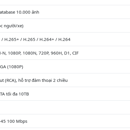
Database 10.000 ảnh
ọc người/xe)
 / H.265+ / H.265 / H.264+ / H.264
-N, 1080P, 1080N, 720P, 960H, D1, CIF
GA (1080P)
Out (RCA), hỗ trợ đàm thoại 2 chiều
TA tối đa 10TB
0
J-45 100 Mbps