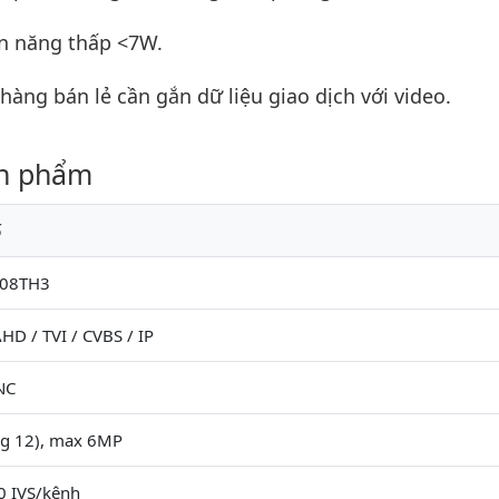
ện năng thấp <7W.
hàng bán lẻ cần gắn dữ liệu giao dịch với video.
ản phẩm
ố
108TH3
HD / TVI / CVBS / IP
NC
ng 12), max 6MP
0 IVS/kênh