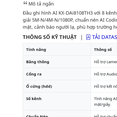
Mô tả ngắn
Đầu ghi hình AI KX-DAi8108TH3 với 8 kênh
giải 5M-N/4M-N/1080P, chuẩn nén AI Codi
mặt, cảnh báo người lạ, phù hợp trường 
THÔNG SỐ KỸ THUẬT
|
TẢI DATA
Tính năng
Thông số
Băng thông
Hỗ trợ camer
Cổng ra
Hỗ trợ Audio
Ổ cứng (hdd)
Hỗ trợ kết n
Số kênh
Tính năng AI
mặt/giây
Chuẩn Nén
Hỗ trợ chuẩ