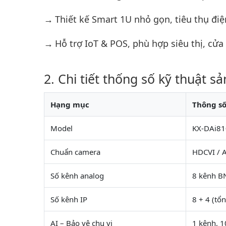
Thiết kế Smart 1U nhỏ gọn, tiêu thụ đi
Hỗ trợ IoT & POS, phù hợp siêu thị, cửa 
Chi tiết thống số kỹ thuật s
Hạng mục
Thông s
Model
KX-DAi8
Chuẩn camera
HDCVI / A
Số kênh analog
8 kênh B
Số kênh IP
8 + 4 (tổ
AI – Bảo vệ chu vi
1 kênh, 1