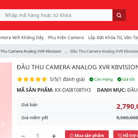
ếm
Tìm kiếm
mera Wifi Không Dây
Phụ Kiện Camera
Lắp Đặt Khóa Từ, Vân Ta
 Thu Camera Analog XVR Kbvision
Đầu Thu Camera Analog XVR Kbvisio
ĐẦU THU CAMERA ANALOG XVR KBVISION 
Điểm đánh giá
5/5
(
1 đánh giá
)
Còn Hàng
Giá tốt
MÃ SẢN PHẨM:
KX-DAI8108TH3
DANH MỤC:
ĐẦU
Giá bán
2,790,
Giá niêm yết
5,580,000
Next
Mua sản phẩm
Hỗ trợ 