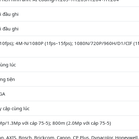
i đầu ghi
i đầu ghi
10fps); 4M-N/1080P (1fps–15fps); 1080N/720P/960H/D1/CIF (1
ùng lúc
ng tiện
VGA
y cập cùng lúc
p/1.3Mp với cáp 75-5); 800m (2.0Mp với cáp 75-5)
on, AXIS, Bosch, Brickcom, Canon, CP Plus, Dynacolor, Honeywell,