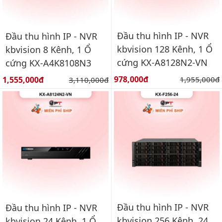
Đầu thu hình IP - NVR
Đầu thu hình IP - NVR
kbvision 128 Kênh, 1 Ổ
kbvision 8 Kênh, 1 Ổ
cứng KX-A8128N2-VN
cứng KX-A4K8108N3
Giá bán:
Giá bán:
978,000đ
Giá gốc:
1,555,000đ
Giá gốc:
1,955,000đ
3,110,000đ
Đầu thu hình IP - NVR
Đầu thu hình IP - NVR
kbvision 256 Kênh, 24
kbvision 24 Kênh, 1 Ổ