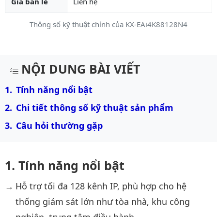
Giá bán lẻ
Liên hệ
Thông số kỹ thuật chính của KX-EAi4K88128N4
Mô tả chi tiết sản phẩm
NỘI DUNG BÀI VIẾT
Tính năng nổi bật
Chi tiết thông số kỹ thuật sản phẩm
Câu hỏi thường gặp
Tính năng nổi bật
Hỗ trợ tối đa 128 kênh IP, phù hợp cho hệ
thống giám sát lớn như tòa nhà, khu công
nghiệp, trung tâm điều hành.