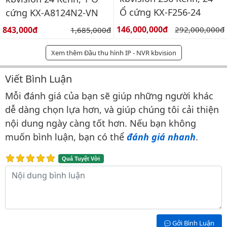
Ổ cứng KX-F256-24
cứng KX-A8124N2-VN
Giá bán:
Giá bán:
146,000,000đ
Giá gốc:
843,000đ
Giá gốc:
292,000,000đ
1,685,000đ
Xem thêm Đầu thu hình IP - NVR kbvision
Viết Bình Luận
Bình luận & Đánh giá
Mỗi đánh giá của bạn sẽ giúp những người khác
dễ dàng chọn lựa hơn, và giúp chúng tôi cải thiện
nội dung ngày càng tốt hơn. Nếu bạn không
muốn bình luận, bạn có thể
đánh giá nhanh
.
Quá Tuyệt Vời
Nội dung bình luận
Gởi Bình Luận