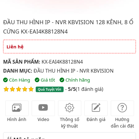
Hình ảnh đại diện của sản phẩm Đầu thu hình IP - NVR kbvisio
ĐẦU THU HÌNH IP - NVR KBVISION 128 KÊNH, 8 Ổ
CỨNG KX-EAI4K88128N4
Liên hệ
Giá và khuyến mãi
MÃ SẢN PHẨM:
KX-EAI4K88128N4
DANH MỤC:
ĐẦU THU HÌNH IP - NVR KBVISION
Còn Hàng
Giá tốt
Chính hãng
-
5/5
(
1 đánh giá
)
Quá Tuyệt Vời
Hình ảnh
Video
Thông số
Đánh giá
Hướng
kỹ thuật
dẫn cài đặt