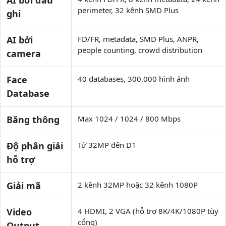
AI bởi đầu
perimeter, 32 kênh SMD Plus
ghi
AI bởi
FD/FR, metadata, SMD Plus, ANPR,
people counting, crowd distribution
camera
Face
40 databases, 300.000 hình ảnh
Database
Băng thông
Max 1024 / 1024 / 800 Mbps
Độ phân giải
Từ 32MP đến D1
hỗ trợ
Giải mã
2 kênh 32MP hoặc 32 kênh 1080P
Video
4 HDMI, 2 VGA (hỗ trợ 8K/4K/1080P tùy
cổng)
Output