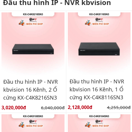
Đầu thu hình IP - NVR kbvision
Đầu thu hình IP - NVR
Đầu thu hình IP - NVR
kbvision 16 Kênh, 1 Ổ
kbvision 16 Kênh, 2 Ổ
cứng KX-C4K8116SN3
cứng KX-C4K8216SN3
Giá bán:
Giá bán:
2,128,000đ
Giá gốc:
3,020,000đ
Giá gốc:
4,255,000đ
6,040,000đ