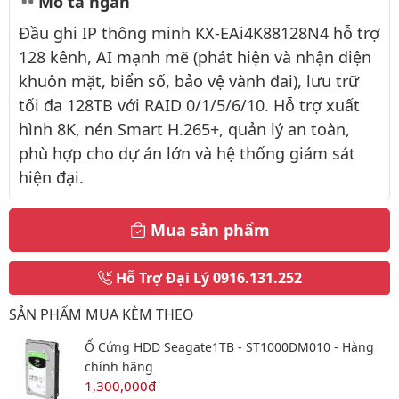
Mô tả ngắn
Đầu ghi IP thông minh KX-EAi4K88128N4 hỗ trợ
128 kênh, AI mạnh mẽ (phát hiện và nhận diện
khuôn mặt, biển số, bảo vệ vành đai), lưu trữ
tối đa 128TB với RAID 0/1/5/6/10. Hỗ trợ xuất
hình 8K, nén Smart H.265+, quản lý an toàn,
phù hợp cho dự án lớn và hệ thống giám sát
hiện đại.
Mua sản phẩm
Hỗ Trợ Đại Lý
0916.131.252
SẢN PHẨM MUA KÈM THEO
Ổ Cứng HDD Seagate1TB - ST1000DM010 - Hàng
chính hãng
1,300,000đ