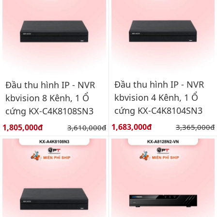
Đầu thu hình IP - NVR
Đầu thu hình IP - NVR
kbvision 4 Kênh, 1 Ổ
kbvision 8 Kênh, 1 Ổ
cứng KX-C4K8104SN3
cứng KX-C4K8108SN3
Giá bán:
Giá bán:
1,683,000đ
Giá gốc:
1,805,000đ
Giá gốc:
3,365,000đ
3,610,000đ