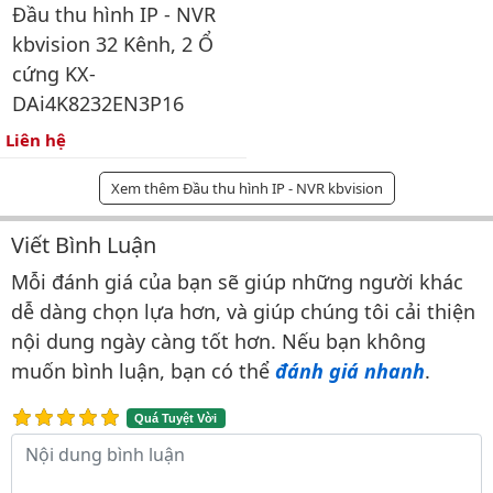
Đầu thu hình IP - NVR
kbvision 32 Kênh, 2 Ổ
cứng KX-
DAi4K8232EN3P16
Liên hệ
Xem thêm Đầu thu hình IP - NVR kbvision
Viết Bình Luận
Bình luận & Đánh giá
Mỗi đánh giá của bạn sẽ giúp những người khác
dễ dàng chọn lựa hơn, và giúp chúng tôi cải thiện
nội dung ngày càng tốt hơn. Nếu bạn không
muốn bình luận, bạn có thể
đánh giá nhanh
.
Quá Tuyệt Vời
Nội dung bình luận