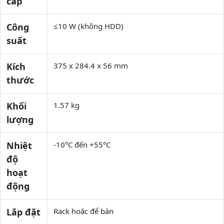
cấp
Công
≤10 W (không HDD)
suất
Kích
375 x 284.4 x 56 mm
thước
Khối
1.57 kg
lượng
Nhiệt
-10°C đến +55°C
độ
hoạt
động
Lắp đặt
Rack hoặc để bàn