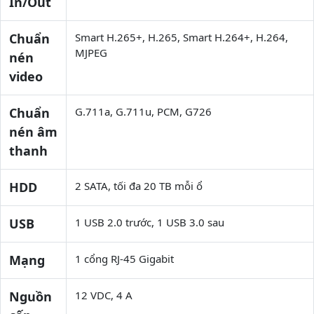
In/Out
Chuẩn
Smart H.265+, H.265, Smart H.264+, H.264,
MJPEG
nén
video
Chuẩn
G.711a, G.711u, PCM, G726
nén âm
thanh
HDD
2 SATA, tối đa 20 TB mỗi ổ
USB
1 USB 2.0 trước, 1 USB 3.0 sau
Mạng
1 cổng RJ-45 Gigabit
Nguồn
12 VDC, 4 A