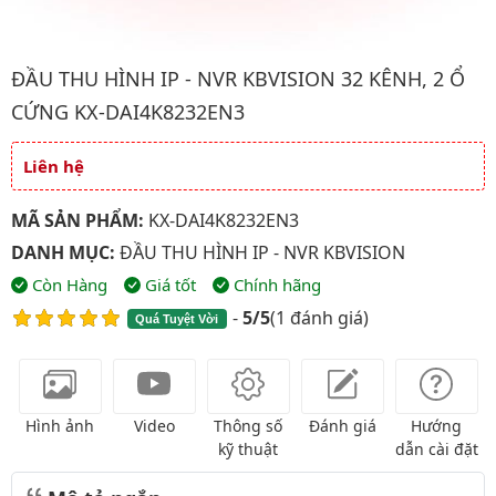
Hình ảnh đại diện của sản phẩm Đầu thu hình IP - NVR kbvisio
ĐẦU THU HÌNH IP - NVR KBVISION 32 KÊNH, 2 Ổ
CỨNG KX-DAI4K8232EN3
Liên hệ
Giá và khuyến mãi
MÃ SẢN PHẨM:
KX-DAI4K8232EN3
DANH MỤC:
ĐẦU THU HÌNH IP - NVR KBVISION
Còn Hàng
Giá tốt
Chính hãng
-
5/5
(
1 đánh giá
)
Quá Tuyệt Vời
Hình ảnh
Video
Thông số
Đánh giá
Hướng
kỹ thuật
dẫn cài đặt