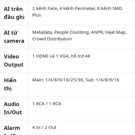
AI trên
2 kênh Face, 4 kênh Perimeter, 8 kênh SMD
Plus
đầu ghi
AI từ
Metadata, People Counting, ANPR, Heat Map,
Crowd Distribution
camera
Video
1 HDMI và 1 VGA, hỗ trợ 4K
Output
Hiển
Main: 1/4/8/9/16/25/36, Sub: 1/4/8/9/16
thị
Audio
1 RCA / 1 RCA
In/Out
Alarm
4 In / 2 Out