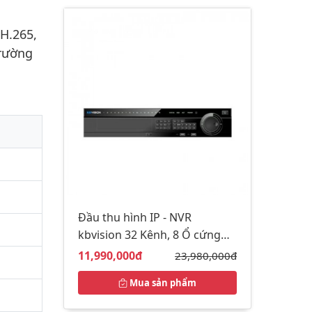
 H.265,
trường
Đầu thu hình IP - NVR
kbvision 32 Kênh, 8 Ổ cứng
KX-4K8832N2
Giá bán:
11,990,000đ
Giá gốc:
23,980,000đ
Mua sản phẩm