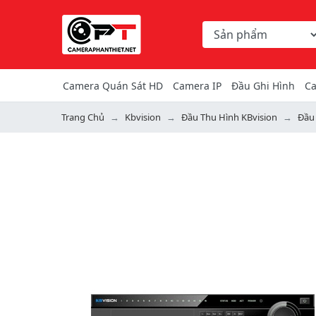
Chọn danh mục tìm ki
Từ khóa hoặc mã hàng
Camera Quán Sát HD
Camera IP
Đầu Ghi Hình
Ca
Trang Chủ
Kbvision
Đầu Thu Hình KBvision
Đầu 
Previous