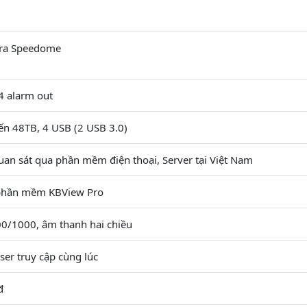
era Speedome
4 alarm out
ến 48TB, 4 USB (2 USB 3.0)
quan sát qua phần mềm điện thoại, Server tại Việt Nam
 phần mềm KBView Pro
00/1000, âm thanh hai chiều
ser truy cập cùng lúc
đ