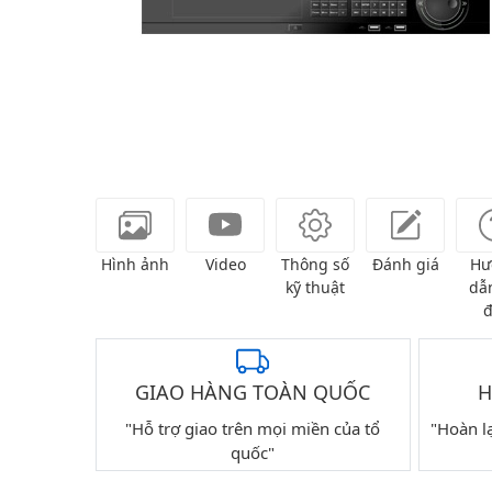
Hình ảnh
Video
Thông số
Đánh giá
Hư
kỹ thuật
dẫn
đ
GIAO HÀNG TOÀN QUỐC
H
"Hỗ trợ giao trên mọi miền của tổ
"Hoàn l
quốc"