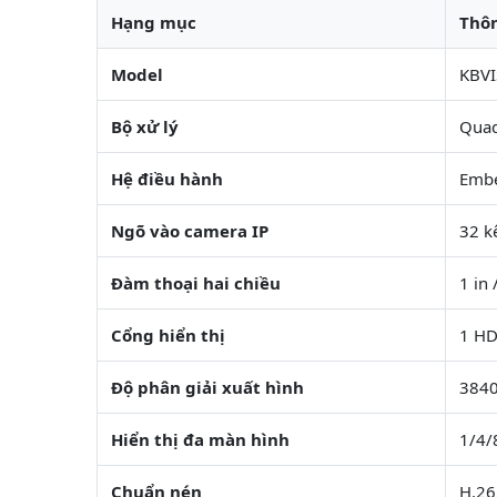
Hạng mục
Thôn
Model
KBV
Bộ xử lý
Quad
Hệ điều hành
Embe
Ngõ vào camera IP
32 k
Đàm thoại hai chiều
1 in 
Cổng hiển thị
1 HD
Độ phân giải xuất hình
3840
Hiển thị đa màn hình
1/4/
Chuẩn nén
H.26