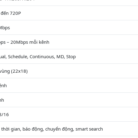
đến 720P
Mbps
ps – 20Mbps mỗi kênh
al, Schedule, Continuous, MD, Stop
vùng (22x18)
ênh
nh
8/16
 thời gian, báo động, chuyển động, smart search