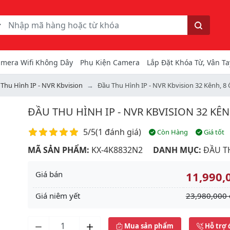
ếm
Tìm kiếm
mera Wifi Không Dây
Phụ Kiện Camera
Lắp Đặt Khóa Từ, Vân Ta
Thu Hình IP - NVR Kbvision
Đầu Thu Hình IP - NVR Kbvision 32 Kênh, 
ĐẦU THU HÌNH IP - NVR KBVISION 32 KÊ
Điểm đánh giá
5/5
(
1 đánh giá
)
Còn Hàng
Giá tốt
MÃ SẢN PHẨM:
KX-4K8832N2
DANH MỤC:
ĐẦU TH
Giá bán
11,990,
Giá niêm yết
23,980,000 
Next
Mua sản phẩm
Hỗ trợ 