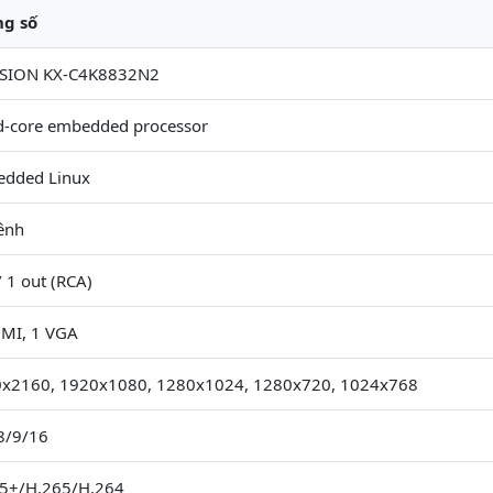
g số
ISION KX-C4K8832N2
-core embedded processor
dded Linux
ênh
/ 1 out (RCA)
MI, 1 VGA
x2160, 1920x1080, 1280x1024, 1280x720, 1024x768
8/9/16
5+/H.265/H.264