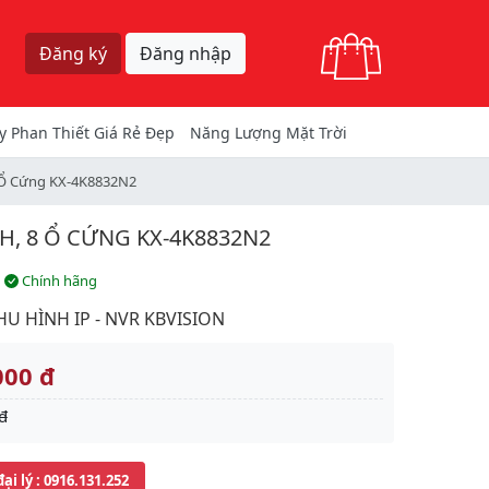
Giỏ hàng
Đăng ký
Đăng nhập
y Phan Thiết Giá Rẻ Đẹp
Năng Lượng Mặt Trời
8 Ổ Cứng KX-4K8832N2
NH, 8 Ổ CỨNG KX-4K8832N2
Chính hãng
U HÌNH IP - NVR KBVISION
000 đ
đ
đại lý
: 0916.131.252