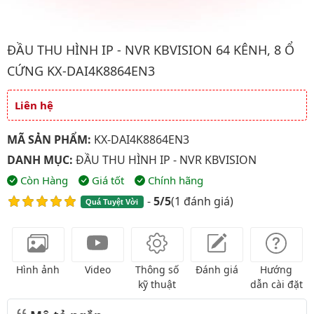
Hình ảnh đại diện của sản phẩm Đầu thu hình IP - NVR kbvisio
ĐẦU THU HÌNH IP - NVR KBVISION 64 KÊNH, 8 Ổ
CỨNG KX-DAI4K8864EN3
Liên hệ
Giá và khuyến mãi
MÃ SẢN PHẨM:
KX-DAI4K8864EN3
DANH MỤC:
ĐẦU THU HÌNH IP - NVR KBVISION
Còn Hàng
Giá tốt
Chính hãng
-
5/5
(
1 đánh giá
)
Quá Tuyệt Vời
Hình ảnh
Video
Thông số
Đánh giá
Hướng
kỹ thuật
dẫn cài đặt