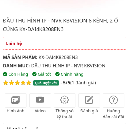
Hình ảnh đại diện của sản phẩm Đầu thu hình IP - NVR kbvisio
ĐẦU THU HÌNH IP - NVR KBVISION 8 KÊNH, 2 Ổ
CỨNG KX-DAI4K8208EN3
Liên hệ
Giá và khuyến mãi
MÃ SẢN PHẨM:
KX-DAI4K8208EN3
DANH MỤC:
ĐẦU THU HÌNH IP - NVR KBVISION
Còn Hàng
Giá tốt
Chính hãng
-
5/5
(
1 đánh giá
)
Quá Tuyệt Vời
Hình ảnh
Video
Thông số
Đánh giá
Hướng
kỹ thuật
dẫn cài đặt