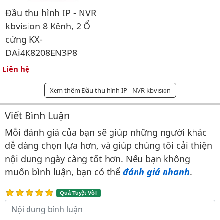
Đầu thu hình IP - NVR
kbvision 8 Kênh, 2 Ổ
cứng KX-
DAi4K8208EN3P8
Liên hệ
Xem thêm Đầu thu hình IP - NVR kbvision
Viết Bình Luận
Bình luận & Đánh giá
Mỗi đánh giá của bạn sẽ giúp những người khác
dễ dàng chọn lựa hơn, và giúp chúng tôi cải thiện
nội dung ngày càng tốt hơn. Nếu bạn không
muốn bình luận, bạn có thể
đánh giá nhanh
.
Quá Tuyệt Vời
Nội dung bình luận