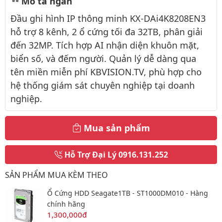
Mô tả ngắn
Đầu ghi hình IP thông minh KX-DAi4K8208EN3
hỗ trợ 8 kênh, 2 ổ cứng tối đa 32TB, phân giải
đến 32MP. Tích hợp AI nhận diện khuôn mặt,
biển số, và đếm người. Quản lý dễ dàng qua
tên miền miễn phí KBVISION.TV, phù hợp cho
hệ thống giám sát chuyên nghiệp tại doanh
nghiệp.
Mua sản phẩm
Hỗ Trợ Đại Lý
0916.131.252
SẢN PHẨM MUA KÈM THEO
Ổ Cứng HDD Seagate1TB - ST1000DM010 - Hàng
chính hãng
1,300,000đ