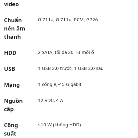
video
Chuẩn
G.711a, G.711u, PCM, G726
nén âm
thanh
HDD
2 SATA, tối đa 20 TB mỗi ổ
USB
1 USB 2.0 trước, 1 USB 3.0 sau
Mạng
1 cổng RJ-45 Gigabit
Nguồn
12 VDC, 4 A
cấp
Công
≤10 W (không HDD)
suất