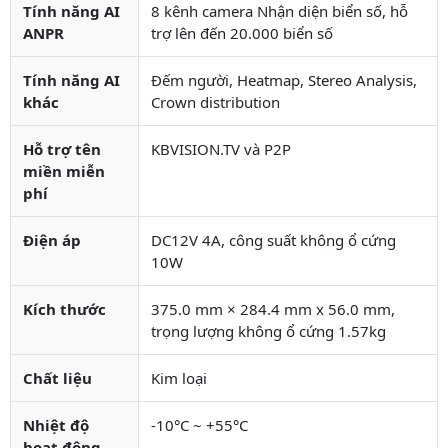
Tính năng AI
8 kênh camera Nhận diện biển số, hỗ
ANPR
trợ lên đến 20.000 biển số
Tính năng AI
Đếm người, Heatmap, Stereo Analysis,
khác
Crown distribution
Hỗ trợ tên
KBVISION.TV và P2P
miền miễn
phí
Điện áp
DC12V 4A, công suất không ổ cứng
10W
Kích thước
375.0 mm × 284.4 mm x 56.0 mm,
trọng lượng không ổ cứng 1.57kg
Chất liệu
Kim loại
Nhiệt độ
-10°C ~ +55°C
hoạt động