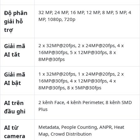
Độ phân
32 MP, 24 MP, 16 MP, 12 MP, 8 MP, 5 MP, 4
MP, 1080p, 720p
giải hỗ
trợ
Giải mã
2 x 32MP@20fps, 2 x 24MP@20fps, 4 x
16MP@30fps, 5 x 12MP@30fps, 8 x
AI tắt
8MP@30fps
Giải mã
1 x 32MP@20fps, 1 x 24MP@20fps, 2 x
16MP@30fps, 4 x 12MP@30fps, 4 x
AI bật
8MP@30fps, 8 x 5MP@30fps
AI trên
2 kênh Face, 4 kênh Perimeter, 8 kênh SMD
Plus
đầu ghi
AI từ
Metadata, People Counting, ANPR, Heat
Map, Crowd Distribution
camera