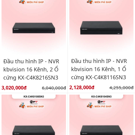
Đầu thu hình IP - NVR
Đầu thu hình IP - NVR
kbvision 16 Kênh, 1 Ổ
kbvision 16 Kênh, 2 Ổ
cứng KX-C4K8116SN3
cứng KX-C4K8216SN3
Giá bán:
Giá bán:
2,128,000đ
Giá gốc:
3,020,000đ
Giá gốc:
4,255,000đ
6,040,000đ