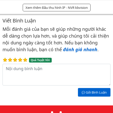
Xem thêm Đầu thu hình IP - NVR kbvision
Viết Bình Luận
Bình luận & Đánh giá
Mỗi đánh giá của bạn sẽ giúp những người khác
dễ dàng chọn lựa hơn, và giúp chúng tôi cải thiện
nội dung ngày càng tốt hơn. Nếu bạn không
muốn bình luận, bạn có thể
đánh giá nhanh
.
Quá Tuyệt Vời
Nội dung bình luận
Gởi Bình Luận