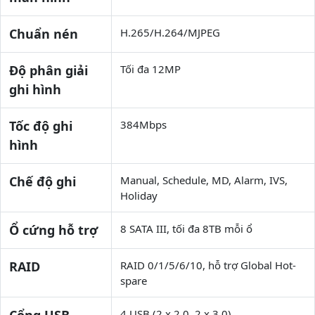
Chuẩn nén
H.265/H.264/MJPEG
Độ phân giải
Tối đa 12MP
ghi hình
Tốc độ ghi
384Mbps
hình
Chế độ ghi
Manual, Schedule, MD, Alarm, IVS,
Holiday
Ổ cứng hỗ trợ
8 SATA III, tối đa 8TB mỗi ổ
RAID
RAID 0/1/5/6/10, hỗ trợ Global Hot-
spare
Cổng USB
4 USB (2 x 2.0, 2 x 3.0)