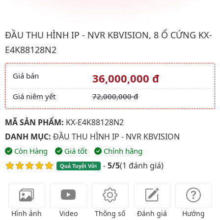
Hình ảnh đại diện của sản phẩm Đầu thu hình IP - NVR kbvisio
ĐẦU THU HÌNH IP - NVR KBVISION, 8 Ổ CỨNG KX-
E4K88128N2
Giá bán
36,000,000 đ
Giá và khuyến mãi
Giá niêm yết
72,000,000 đ
MÃ SẢN PHẨM:
KX-E4K88128N2
DANH MỤC:
ĐẦU THU HÌNH IP - NVR KBVISION
Còn Hàng
Giá tốt
Chính hãng
-
5/5
(
1 đánh giá
)
Quá Tuyệt Vời
Hình ảnh
Video
Thông số
Đánh giá
Hướng