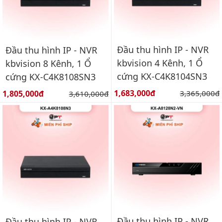
Đầu thu hình IP - NVR
Đầu thu hình IP - NVR
kbvision 4 Kênh, 1 Ổ
kbvision 8 Kênh, 1 Ổ
cứng KX-C4K8104SN3
cứng KX-C4K8108SN3
Giá bán:
Giá bán:
1,683,000đ
Giá gốc:
1,805,000đ
Giá gốc:
3,365,000đ
3,610,000đ
Đầu thu hình IP - NVR
Đầu thu hình IP - NVR