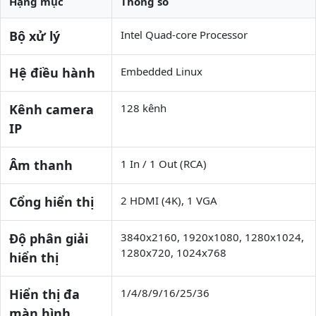
Hạng mục
Thông số
Bộ xử lý
Intel Quad-core Processor
Hệ điều hành
Embedded Linux
Kênh camera
128 kênh
IP
Âm thanh
1 In / 1 Out (RCA)
Cổng hiển thị
2 HDMI (4K), 1 VGA
Độ phân giải
3840x2160, 1920x1080, 1280x1024,
1280x720, 1024x768
hiển thị
Hiển thị đa
1/4/8/9/16/25/36
màn hình