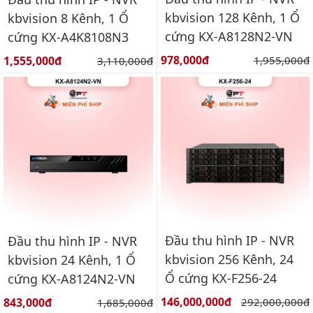
kbvision 128 Kênh, 1 Ổ
kbvision 8 Kênh, 1 Ổ
cứng KX-A8128N2-VN
cứng KX-A4K8108N3
Giá bán:
Giá bán:
978,000đ
Giá gốc:
1,555,000đ
Giá gốc:
1,955,000đ
3,110,000đ
Đầu thu hình IP - NVR
Đầu thu hình IP - NVR
kbvision 256 Kênh, 24
kbvision 24 Kênh, 1 Ổ
Ổ cứng KX-F256-24
cứng KX-A8124N2-VN
Giá bán:
Giá bán:
146,000,000đ
Giá gốc:
843,000đ
Giá gốc:
292,000,000đ
1,685,000đ