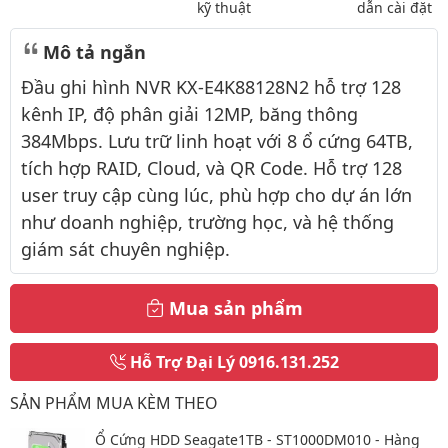
kỹ thuật
dẫn cài đặt
Mô tả ngắn
Đầu ghi hình NVR KX-E4K88128N2 hỗ trợ 128
kênh IP, độ phân giải 12MP, băng thông
384Mbps. Lưu trữ linh hoạt với 8 ổ cứng 64TB,
tích hợp RAID, Cloud, và QR Code. Hỗ trợ 128
user truy cập cùng lúc, phù hợp cho dự án lớn
như doanh nghiệp, trường học, và hệ thống
giám sát chuyên nghiệp.
Mua sản phẩm
Hỗ Trợ Đại Lý
0916.131.252
SẢN PHẨM MUA KÈM THEO
Ổ Cứng HDD Seagate1TB - ST1000DM010 - Hàng