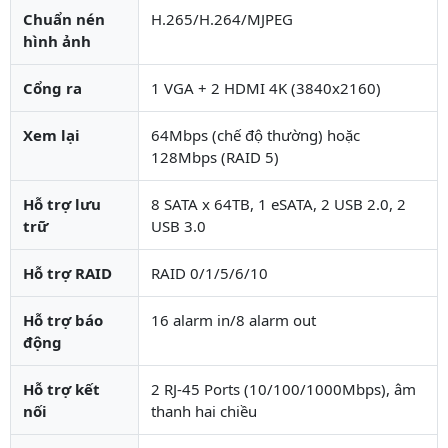
Chuẩn nén
H.265/H.264/MJPEG
hình ảnh
Cổng ra
1 VGA + 2 HDMI 4K (3840x2160)
Xem lại
64Mbps (chế độ thường) hoặc
128Mbps (RAID 5)
Hỗ trợ lưu
8 SATA x 64TB, 1 eSATA, 2 USB 2.0, 2
trữ
USB 3.0
Hỗ trợ RAID
RAID 0/1/5/6/10
Hỗ trợ báo
16 alarm in/8 alarm out
động
Hỗ trợ kết
2 RJ-45 Ports (10/100/1000Mbps), âm
nối
thanh hai chiều